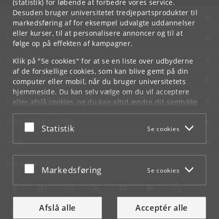
(statistik) for løbende at forbedre vores service.
Desuden bruger universitetet tredjepartsprodukter til
KØBENHAVNS UNIVERSITET
markedsføring af for eksempel udvalgte uddannelser
eller kurser, til at personalisere annoncer og til at
KONTAKT
følge op på effekten af kampagner.
SERVICES
Klik på "Se cookies" for at se en liste over udbyderne
af de forskellige cookies, som kan blive gemt på din
FOR STUDERENDE OG ANSATTE
computer eller mobil, når du bruger universitetets
hjemmeside. Du kan selv vælge om du vil acceptere
JOB OG KARRIERE
eller afslå cookies, og du kan altid ændre dit samtykke
under
Cookie- og privatlivspolitik
som du finder i
NØDSITUATIONER
bunden af hver side.
Acceptér eller afslå
Statistik
Se cookies
Googles privatlivspolitik
WEB
MØD KU PÅ
Acceptér eller afslå
Markedsføring
Se cookies
Afslå alle
Acceptér alle