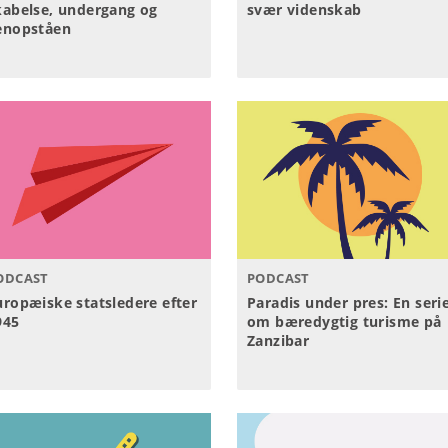
kabelse, undergang og
svær videnskab
enopståen
ODCAST
PODCAST
uropæiske statsledere efter
Paradis under pres: En seri
945
om bæredygtig turisme på
Zanzibar