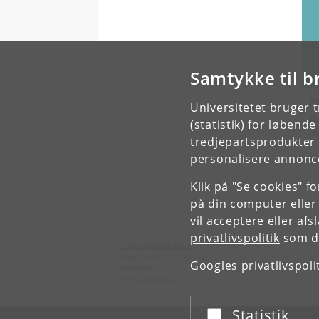
Samtykke til b
P
Universitetet bruger 
D
(statistik) for løbend
i
tredjepartsprodukter t
personalisere annonce
Klik på "Se cookies" f
på din computer eller
vil acceptere eller af
privatlivspolitik
som du
KU Kommunikation
Københavns Universitet
Googles privatlivspoli
Nørregade 10
1165 København K
Statistik
Acceptér eller afslå