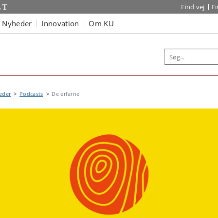
Find vej
F
Nyheder
Innovation
Om KU
eder
Podcasts
De erfarne