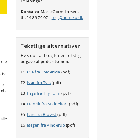
Foreningen.
Kontakt:
Marie Gorm Larsen,
tlf. 24 89 70 07 -
mgl@hum.ku.dk
Tekstlige alternativer
Hvis du har brug for en tekstlig
udgave af podcastserien.
sliv
E1:
Ole fra Fredericia
(pdf)
liv.
E2:
Ivan fra Tvis
(pdf)
le
vet.
E3:
Inga fra Thyholm
(pdf)
E4:
Henrik fra Middelfart
(pdf)
E5:
Lars fra Browst
(pdf)
alle
E6:
Jørgen fra Vinderup
(pdf)