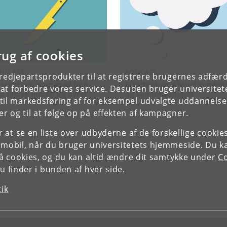
rug af cookies
ODCAST
PODCAST
tredjepartsprodukter til at registrere brugernes adfæ
issektion: Kom med helt
Eftertanker: Aktuel forskni
e at forbedre vores service. Desuden bruger universitet
nd under huden på dyret
og samfundsdebat
il markedsføring af for eksempel udvalgte uddannelser e
r og til at følge op på effekten af kampagner.
or at se en liste over udbyderne af de forskellige cooki
 mobil, når du bruger universitetets hjemmeside. Du k
slå cookies, og du kan altid ændre dit samtykke under
Co
 finder i bunden af hver side.
tik