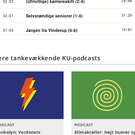
ere tankevækkende KU-podcasts
ODCAST
PODCAST
ankelyn: Verdeners
Klimakrøller: Højt humør o