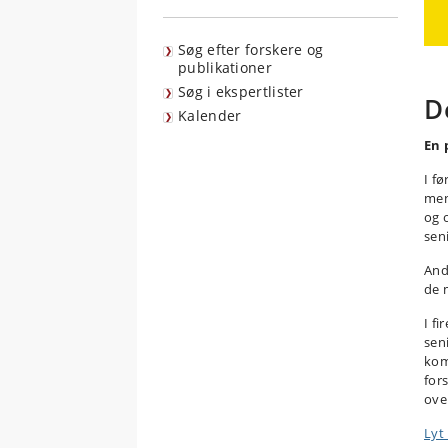
Søg efter forskere og
publikationer
Søg i ekspertlister
D
Kalender
En 
I fø
men
og 
sen
And
de m
I fi
seni
kom
fors
ove
Lyt