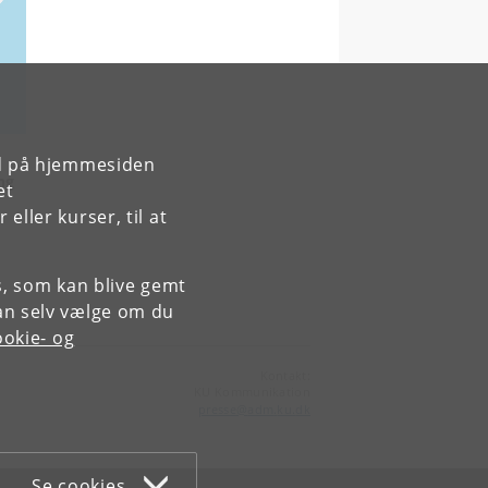
rd på hjemmesiden
ng
et
ller kurser, til at
es, som kan blive gemt
an selv vælge om du
okie- og
Kontakt:
KU Kommunikation
presse
@
adm
.
ku
.
dk
Se cookies