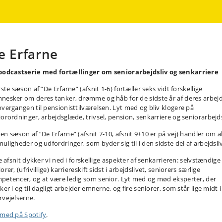
e Erfarne
podcastserie med fortællinger om seniorarbejdsliv og senkarriere
rste sæson af ”De Erfarne” (afsnit 1-6) fortæller seks vidt forskellige
nesker om deres tanker, drømme og håb for de sidste år af deres arbejd
overgangen til pensionisttilværelsen. Lyt med og bliv klogere på
iorordninger, arbejdsglæde, trivsel, pension, senkarriere og seniorarbejds
en sæson af “De Erfarne” (afsnit 7-10, afsnit 9+10 er på vej) handler om al
uligheder og udfordringer, som byder sig til i den sidste del af arbejdsli
re afsnit dykker vi ned i forskellige aspekter af senkarrieren: selvstændige
orer, (ufrivillige) karriereskift sidst i arbejdslivet, seniorers særlige
petencer, og at være ledig som senior. Lyt med og mød eksperter, der
ker i og til dagligt arbejder emnerne, og fire seniorer, som står lige midt i 
rvejelserne.
 med på Spotify
.