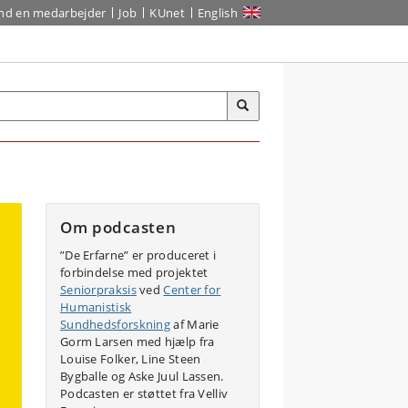
ind en medarbejder
Job
KUnet
English
Om podcasten
”De Erfarne” er produceret i
forbindelse med projektet
Seniorpraksis
ved
Center for
Humanistisk
Sundhedsforskning
af Marie
Gorm Larsen med hjælp fra
Louise Folker, Line Steen
Bygballe og Aske Juul Lassen.
Podcasten er støttet fra Velliv