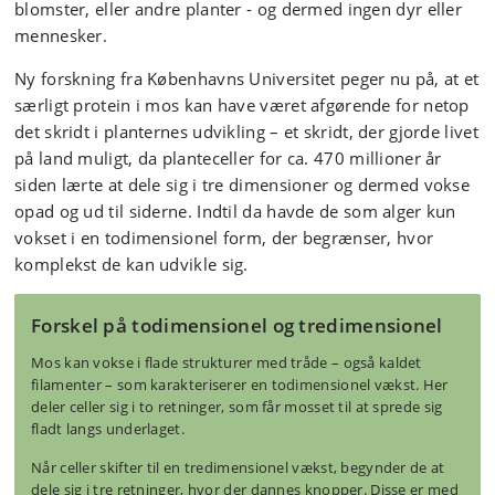
blomster, eller andre planter - og dermed ingen dyr eller
mennesker.
Ny forskning fra Københavns Universitet peger nu på, at et
særligt protein i mos kan have været afgørende for netop
det skridt i planternes udvikling – et skridt, der gjorde livet
på land muligt, da planteceller for ca. 470 millioner år
siden lærte at dele sig i tre dimensioner og dermed vokse
opad og ud til siderne. Indtil da havde de som alger kun
vokset i en todimensionel form, der begrænser, hvor
komplekst de kan udvikle sig.
Forskel på todimensionel og tredimensionel
Mos kan vokse i flade strukturer med tråde – også kaldet
filamenter – som karakteriserer en todimensionel vækst. Her
deler celler sig i to retninger, som får mosset til at sprede sig
fladt langs underlaget.
Når celler skifter til en tredimensionel vækst, begynder de at
dele sig i tre retninger, hvor der dannes knopper. Disse er med