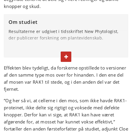
knopper og skud.
Om studiet
Resultaterne er udgivet i tidsskriftet New Phytologist,
der publicerer forskning om plantevidenskab.
I alt 18 forskere har været med til at lave studiet.
FOLD TEKST IND ELLER UD
Undersøgelsen blev udført som en del af et bredere
internationalt samarbejde med forskere fra England,
Effekten blev tydeligt, da forskerne opstillede to versioner
Japan, Tyskland og Østrig.
af den samme type mos over for hinanden. I den ene del
af mosen var RAK1 til stede, og i den anden del var det
Læs studiet
fjernet.
”Og her så vi, at cellerne i den mos, som ikke havde RAK1-
proteinet, ikke delte sig rigtigt og voksede med defekte
knopper. Derfor kan vi sige, at RAK1 kan have været
afgørende for, at mosset har kunnet vokse effektivt,”
fortæller den anden førsteforfatter på studiet, adjunkt Cloe