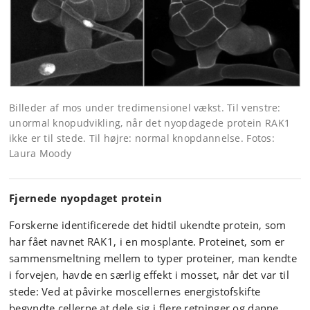
Billeder af mos under tredimensionel vækst. Til venstre:
unormal knopudvikling, når det nyopdagede protein RAK1
ikke er til stede. Til højre: normal knopdannelse. Fotos:
Laura Moody
Fjernede nyopdaget protein
Forskerne identificerede det hidtil ukendte protein, som
har fået navnet RAK1, i en mosplante. Proteinet, som er
sammensmeltning mellem to typer proteiner, man kendte
i forvejen, havde en særlig effekt i mosset, når det var til
stede: Ved at påvirke moscellernes energistofskifte
begyndte cellerne at dele sig i flere retninger og danne