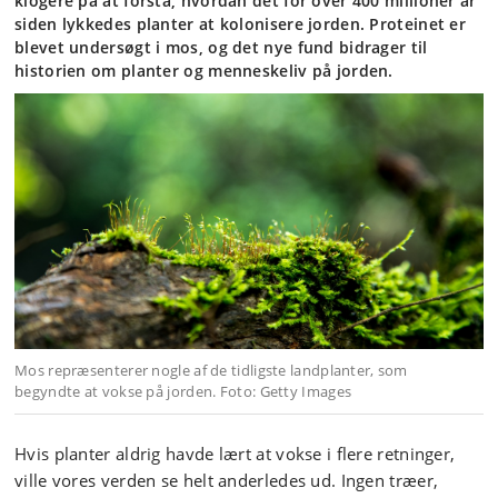
klogere på at forstå, hvordan det for over 400 millioner år
siden lykkedes planter at kolonisere jorden. Proteinet er
blevet undersøgt i mos, og det nye fund bidrager til
historien om planter og menneskeliv på jorden.
Mos repræsenterer nogle af de tidligste landplanter, som
begyndte at vokse på jorden. Foto: Getty Images
Hvis planter aldrig havde lært at vokse i flere retninger,
ville vores verden se helt anderledes ud. Ingen træer,