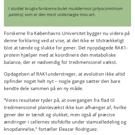
I studiet brugte forskerne bulet muddermos (
physcomitrium
patens),
som er den mest undersøgte mos-art.
Forskerne fra Københavns Universitet bygger nu videre på
denne forklaring ved at vise, at det ikke er tilstrækkeligt
blot at tænde og slukke for gener. Det nyopdagede RAK1-
protein hjælper med at koordinere den metaboliske
balance, der er nødvendig for tredimensionel vækst.
Opdagelsen af RAK1understreger, at evolution ikke altid
opfinder noget helt nyt – nogle gange sætter den bare
kendte dele sammen på en ny måde.
”Vores resultater tyder på, at overgangen fra flad til
tredimensionel plantevækst ikke kun afhænger af, hvilke
gener der er tændt og slukket, men også af præcise
ændringer i cellernes stofskifte under stamcelledeling og
knopdannelse,” fortæller Eleazar Rodriguez.