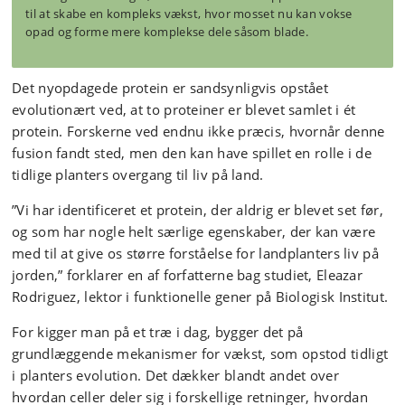
til at skabe en kompleks vækst, hvor mosset nu kan vokse
opad og forme mere komplekse dele såsom blade.
Det nyopdagede protein er sandsynligvis opstået
evolutionært ved, at to proteiner er blevet samlet i ét
protein. Forskerne ved endnu ikke præcis, hvornår denne
fusion fandt sted, men den kan have spillet en rolle i de
tidlige planters overgang til liv på land.
”Vi har identificeret et protein, der aldrig er blevet set før,
og som har nogle helt særlige egenskaber, der kan være
med til at give os større forståelse for landplanters liv på
jorden,” forklarer en af forfatterne bag studiet, Eleazar
Rodriguez, lektor i funktionelle gener på Biologisk Institut.
For kigger man på et træ i dag, bygger det på
grundlæggende mekanismer for vækst, som opstod tidligt
i planters evolution. Det dækker blandt andet over
hvordan celler deler sig i forskellige retninger, hvordan