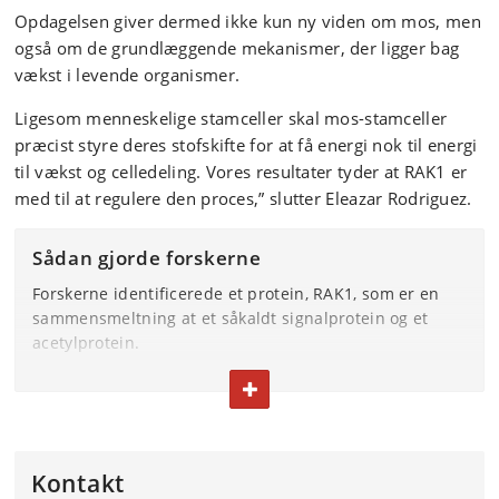
Opdagelsen giver dermed ikke kun ny viden om mos, men
også om de grundlæggende mekanismer, der ligger bag
vækst i levende organismer.
Ligesom menneskelige stamceller skal mos-stamceller
præcist styre deres stofskifte for at få energi nok til energi
til vækst og celledeling. Vores resultater tyder at RAK1 er
med til at regulere den proces,” slutter Eleazar Rodriguez.
Sådan gjorde forskerne
Forskerne identificerede et protein, RAK1, som er en
sammensmeltning at et såkaldt signalprotein og et
acetylprotein.
Dernæst sammenlignede forskerne, hvad der sker med
FOLD TEKST IND ELLER UD
mos, når RAK1 var til stede og fraværende.
De opdagede, at mosset uden RAK1 ikke kunne dele sig
effektivt i flere retninger.
Kontakt