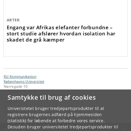
ARTER
Engang var Afrikas elefanter forbundne –
stort studie afslører hvordan isolation har
skadet de grå kæmper
KU Kommunikation
Københavns Universitet
Nørregade 10
1165 København K
Samtykke til brug af cookies
Kontakt:
KU Kommunikation
Universitetet bruger tredjepartsprodukter til at
presse
@
adm
.
ku
.
dk
registrere brugernes adfærd på hjemmesiden
(statistik) for løbende at forbedre vores service.
Desuden bruger universitetet tredjepartsprodukter til
KØBENHAVNS UNIVERSITET