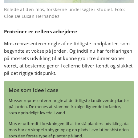
Billede af den mos, forskerne undersøgte i studiet. Foto:
Cloe De Luxan Hernandez
Proteiner er cellens arbejdere
Mos repræsenterer nogle af de tidligste landplanter, som
begyndte at vokse på jorden. Og indtil nu har forklaringen
på mossets udvikling til at kunne gro i tre dimensioner
været, at bestemte gener i cellerne bliver tændt og slukket
på det rigtige tidspunkt.
Mos som ideel case
Mosser repræsenterer nogle af de tidligste landlevende planter
på jorden. De menes at stamme fra alge‑lignende forfædre,
som oprindeligt levede i vand.
Mos er udbredt i forskningen til at forstå planters udvikling, da
mos har en simpel opbygning og en plads i evolutionshistorien
som den første type af planter på land.