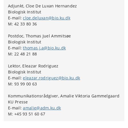
Omvendt viste resultaterne, at RAK1 gør det muligt for
Adjunkt, Cloe De Luxan Hernandez
cellerne at reagere på signaler og udvikle sig korrekt til
Biologisk Institut
tredimensionelle strukturer.
E-mail:
cloe.deluxan@bio.ku.dk
M: 42 33 80 36
RAK1 fungerer som et bindeled mellem cellens signaler
og dens indre kemi og gør det muligt for cellen at
Postdoc, Thomas Juel Ammitsøe
omstille sig til tredimensionel vækst.
Biologisk Institut
E-mail:
thomas.j.a@bio.ku.dk
M: 22 48 21 88
Lektor, Eleazar Rodriguez
Biologisk Institut
E-mail:
eleazar.rodriguez@bio.ku.dk
M: 93 99 00 63
Kommunikationsrådgiver, Amalie Viktoria Gammelgaard
KU Presse
E-mail:
amalie@adm.ku.dk
M: +45 93 51 60 67