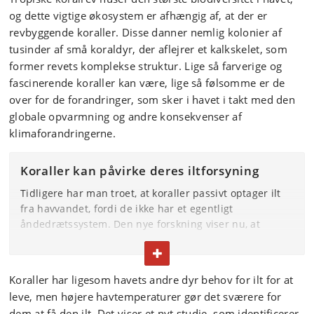
og dette vigtige økosystem er afhængig af, at der er
revbyggende koraller. Disse danner nemlig kolonier af
tusinder af små koraldyr, der aflejrer et kalkskelet, som
former revets komplekse struktur. Lige så farverige og
fascinerende koraller kan være, lige så følsomme er de
over for de forandringer, som sker i havet i takt med den
globale opvarmning og andre konsekvenser af
klimaforandringerne.
Koraller kan påvirke deres iltforsyning
Tidligere har man troet, at koraller passivt optager ilt
fra havvandet, fordi de ikke har et egentligt
åndedrætssystem. Den nye forskning viser nu, at
koraller aktivt kan påvirke iltforholdene, ved at deres
FOLD TEKST IND ELLER UD
cilier skaber strømhvirvler tæt på overfladen.
Koraller har ligesom havets andre dyr behov for ilt for at
Disse processer foregår i et meget tyndt lag vand på
leve, men højere havtemperaturer gør det sværere for
mikro- til millimeter-skala helt tæt på korallen og er
derfor svære at opdage med almindelige målinger. Ved
dem at få den ilt. Det viser et nyt studie, som identificerer