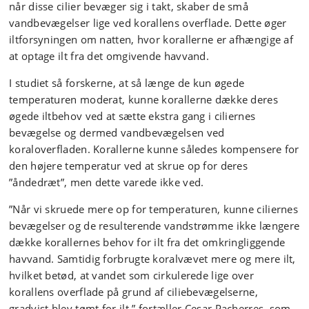
når disse cilier bevæger sig i takt, skaber de små
vandbevægelser lige ved korallens overflade. Dette øger
iltforsyningen om natten, hvor korallerne er afhængige af
at optage ilt fra det omgivende havvand.
I studiet så forskerne, at så længe de kun øgede
temperaturen moderat, kunne korallerne dække deres
øgede iltbehov ved at sætte ekstra gang i ciliernes
bevægelse og dermed vandbevægelsen ved
koraloverfladen. Korallerne kunne således kompensere for
den højere temperatur ved at skrue op for deres
”åndedræt”, men dette varede ikke ved.
”Når vi skruede mere op for temperaturen, kunne ciliernes
bevægelser og de resulterende vandstrømme ikke længere
dække korallernes behov for ilt fra det omkringliggende
havvand. Samtidig forbrugte koralvævet mere og mere ilt,
hvilket betød, at vandet som cirkulerede lige over
korallens overflade på grund af ciliebevægelserne,
gradvist blev tømt for ilt,” fortæller Cesar Pacherres, som