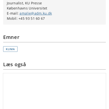
yderligere støtte fra
Novo-Nordisk Fonden, Leibnitz
Journalist, KU Presse
Association,
det australske forskningsråd (
Australian
Københavns Universitet
Research Council
) og et
EU MSCA
postdoc stipendie.
E-mail:
amalie@adm.ku.dk
Mobil: +45 93 51 60 67
Emner
KLIMA
Læs også