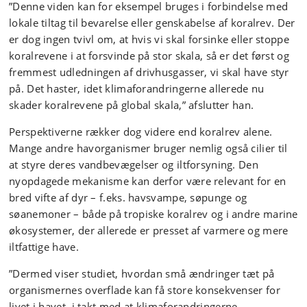
”Denne viden kan for eksempel bruges i forbindelse med
lokale tiltag til bevarelse eller genskabelse af koralrev. Der
er dog ingen tvivl om, at hvis vi skal forsinke eller stoppe
koralrevene i at forsvinde på stor skala, så er det først og
fremmest udledningen af drivhusgasser, vi skal have styr
på. Det haster, idet klimaforandringerne allerede nu
skader koralrevene på global skala,” afslutter han.
Perspektiverne rækker dog videre end koralrev alene.
Mange andre havorganismer bruger nemlig også cilier til
at styre deres vandbevægelser og iltforsyning. Den
nyopdagede mekanisme kan derfor være relevant for en
bred vifte af dyr – f.eks. havsvampe, søpunge og
søanemoner – både på tropiske koralrev og i andre marine
økosystemer, der allerede er presset af varmere og mere
iltfattige have.
”Dermed viser studiet, hvordan små ændringer tæt på
organismernes overflade kan få store konsekvenser for
livet i havet, i takt med at klimaforandringerne