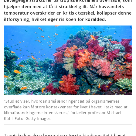
bevægelige strukturer på tropiske korallers overflade, som
hjælper dem med at få tilstrækkelig ilt. Når havvandets
temperatur overskrider en kritisk tærskel, kollapser denne
iltforsyning, hvilket øger risikoen for koraldød.
”Studiet viser, hvordan små ændringer tæt på organismernes
overflade kan få store konsekvenser for livet i havet, i takt med at
klimaforandringerne intensiveres,” fortæller professor Michael
Kühl. Foto: Getty Images
Tropiske koralrev huser den største biodiversitet i havet,