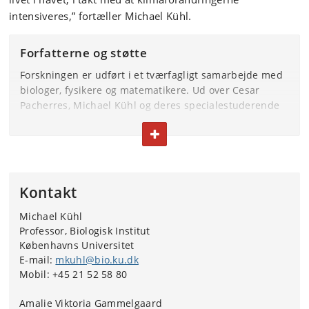
intensiveres,” fortæller Michael Kühl.
Forfatterne og støtte
Forskningen er udført i et tværfagligt samarbejde med
biologer, fysikere og matematikere. Ud over Cesar
Pacherres, Michael Kühl og deres specialestuderende
Mads Bilbo og Mikkel Hansen ved Københavns
FOLD TEKST IND ELLER UD
Universitet har følgende forskere bidraget til studiet:
Soeren Ahmerkamp, Leibnitz Institute for Baltic Sea
Research, Tyskland.
Kontakt
Douglas Brumley, University of Melbourne, Australien.
Michael Kühl
Max S. Dhillon og Manuel Aranda, King Abdullah
Professor, Biologisk Institut
University of Science and Technology, Saudi Arabien.
Københavns Universitet
E-mail:
mkuhl@bio.ku.dk
Forskernes studie er publiceret i
Science Advances,
og
Mobil: +45 21 52 58 80
er blevet støttet af
Gordon and Betty Moore
Foundation’s Aquatic Symbiosis Initiative
med
Amalie Viktoria Gammelgaard