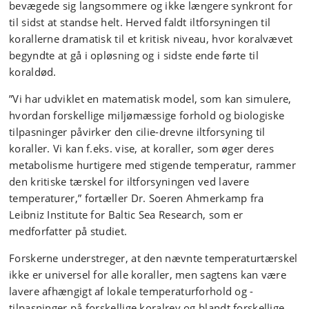
bevægede sig langsommere og ikke længere synkront for
til sidst at standse helt. Herved faldt iltforsyningen til
korallerne dramatisk til et kritisk niveau, hvor koralvævet
begyndte at gå i opløsning og i sidste ende førte til
koraldød.
”Vi har udviklet en matematisk model, som kan simulere,
hvordan forskellige miljømæssige forhold og biologiske
tilpasninger påvirker den cilie-drevne iltforsyning til
koraller. Vi kan f.eks. vise, at koraller, som øger deres
metabolisme hurtigere med stigende temperatur, rammer
den kritiske tærskel for iltforsyningen ved lavere
temperaturer,” fortæller Dr. Soeren Ahmerkamp fra
Leibniz Institute for Baltic Sea Research, som er
medforfatter på studiet.
Forskerne understreger, at den nævnte temperaturtærskel
ikke er universel for alle koraller, men sagtens kan være
lavere afhængigt af lokale temperaturforhold og -
tilpasninger på forskellige koralrev og blandt forskellige