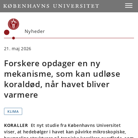
Start
Toggl
Nyheder
21. maj 2026
Forskere opdager en ny
mekanisme, som kan udløse
koraldød, når havet bliver
varmere
KLIMA
KORALLER
Et nyt studie fra Københavns Universitet
viser, at hedebølger i havet kan påvirke mikroskopiske,