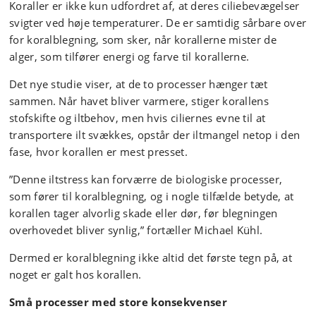
Koraller er ikke kun udfordret af, at deres ciliebevægelser
svigter ved høje temperaturer. De er samtidig sårbare over
for koralblegning, som sker, når korallerne mister de
alger, som tilfører energi og farve til korallerne.
Det nye studie viser, at de to processer hænger tæt
sammen. Når havet bliver varmere, stiger korallens
stofskifte og iltbehov, men hvis ciliernes evne til at
transportere ilt svækkes, opstår der iltmangel netop i den
fase, hvor korallen er mest presset.
”Denne iltstress kan forværre de biologiske processer,
som fører til koralblegning, og i nogle tilfælde betyde, at
korallen tager alvorlig skade eller dør, før blegningen
overhovedet bliver synlig,” fortæller Michael Kühl.
Dermed er koralblegning ikke altid det første tegn på, at
noget er galt hos korallen.
Små processer med store konsekvenser