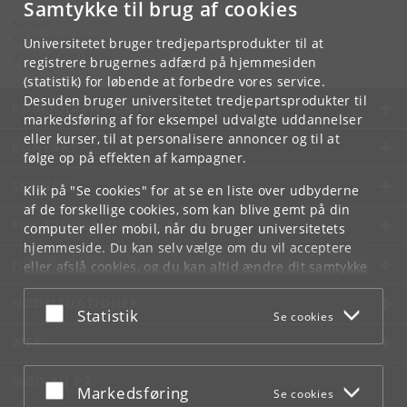
Samtykke til brug af cookies
Kontakt:
KU Kommunikation
Universitetet bruger tredjepartsprodukter til at
presse
@
adm
.
ku
.
dk
registrere brugernes adfærd på hjemmesiden
(statistik) for løbende at forbedre vores service.
Desuden bruger universitetet tredjepartsprodukter til
KØBENHAVNS UNIVERSITET
markedsføring af for eksempel udvalgte uddannelser
eller kurser, til at personalisere annoncer og til at
KONTAKT
følge op på effekten af kampagner.
SERVICES
Klik på "Se cookies" for at se en liste over udbyderne
af de forskellige cookies, som kan blive gemt på din
FOR STUDERENDE OG ANSATTE
computer eller mobil, når du bruger universitetets
hjemmeside. Du kan selv vælge om du vil acceptere
JOB OG KARRIERE
eller afslå cookies, og du kan altid ændre dit samtykke
under
Cookie- og privatlivspolitik
som du finder i
NØDSITUATIONER
bunden af hver side.
Acceptér eller afslå
Statistik
Se cookies
Googles privatlivspolitik
WEB
MØD KU PÅ
Acceptér eller afslå
Markedsføring
Se cookies