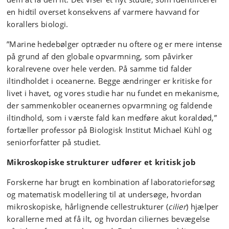
hjælp af avancerede kamerasystemer og nye
en hidtil overset konsekvens af varmere havvand for
målemetoder har forskerne nu for første gang kunnet
korallers biologi.
se, hvordan ciliernes bevægelser påvirker både
vandstrøm og iltforhold omkring korallerne, og hvordan
”Marine hedebølger optræder nu oftere og er mere intense
varmere havvand påvirker disse processer.
på grund af den globale opvarmning, som påvirker
koralrevene over hele verden. På samme tid falder
iltindholdet i oceanerne. Begge ændringer er kritiske for
livet i havet, og vores studie har nu fundet en mekanisme,
der sammenkobler oceanernes opvarmning og faldende
iltindhold, som i værste fald kan medføre akut koraldød,”
fortæller professor på Biologisk Institut Michael Kühl og
seniorforfatter på studiet.
Mikroskopiske strukturer udfører et kritisk job
Forskerne har brugt en kombination af laboratorieforsøg
og matematisk modellering til at undersøge, hvordan
mikroskopiske, hårlignende cellestrukturer (
cilier
) hjælper
korallerne med at få ilt, og hvordan ciliernes bevægelse