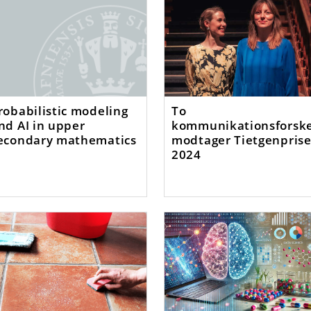
robabilistic modeling
To
nd AI in upper
kommunikationsforsk
econdary mathematics
modtager Tietgenpris
2024