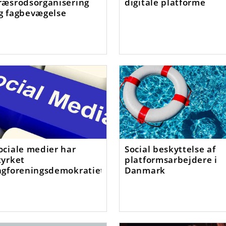
ræsrodsorganisering
digitale platforme
g fagbevægelse
ociale medier har
Social beskyttelse af
tyrket
platformsarbejdere i
agforeningsdemokratiet
Danmark