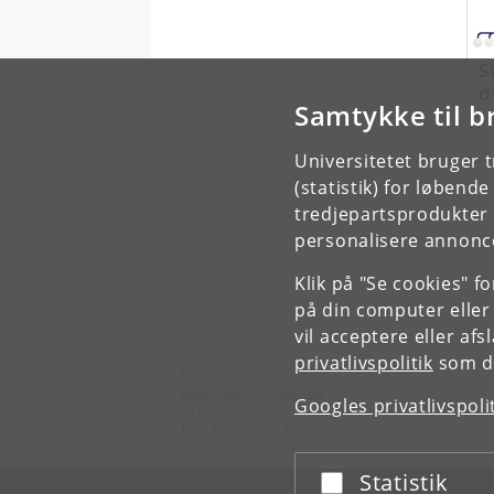
S
d
Samtykke til b
Universitetet bruger 
(statistik) for løbend
tredjepartsprodukter t
personalisere annonce
«
Klik på "Se cookies" f
på din computer eller
vil acceptere eller af
privatlivspolitik
som du
KU Kommunikation
Københavns Universitet
Googles privatlivspoli
Nørregade 10
1165 København K
Statistik
Acceptér eller afslå