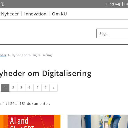
Find vej
F
Nyheder
Innovation
Om KU
eder
Nyheder om Digitalisering
yheder om Digitalisering
(nuværende)
Næste
1
2
3
4
5
6
»
er 1 til 24 af 131 dokumenter.