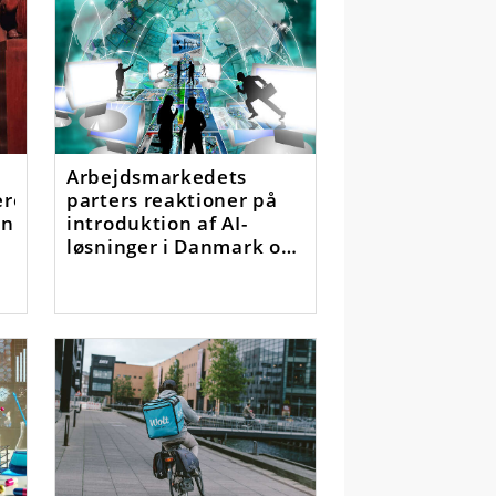
Arbejdsmarkedets
ere
parters reaktioner på
en
introduktion af AI-
løsninger i Danmark og
Sverige