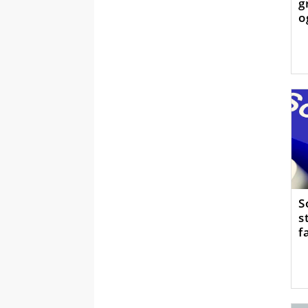
g
o
S
s
f