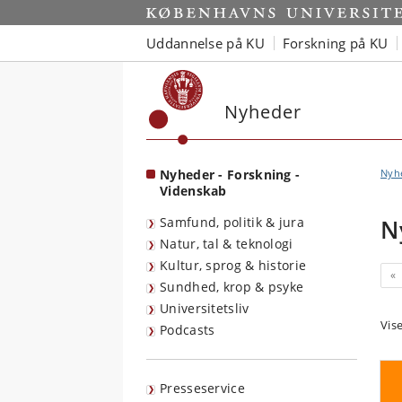
Start
Uddannelse på KU
Forskning på KU
Nyheder
Nyheder - Forskning -
Nyh
Videnskab
Samfund, politik & jura
N
Natur, tal & teknologi
Kultur, sprog & historie
«
Sundhed, krop & psyke
Universitetsliv
Vis
Podcasts
Presseservice