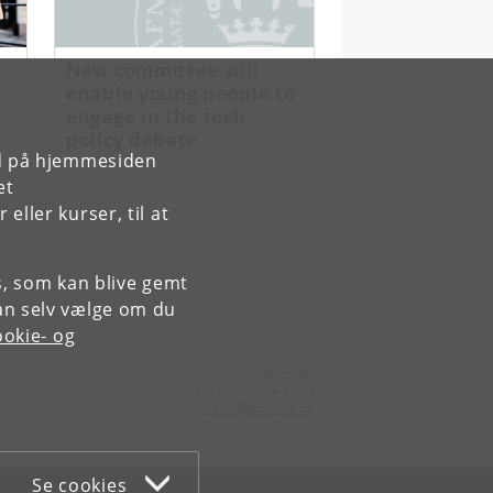
New committee will
enable young people to
engage in the tech
policy debate
rd på hjemmesiden
et
ller kurser, til at
es, som kan blive gemt
an selv vælge om du
okie- og
Kontakt:
KU Kommunikation
presse
@
adm
.
ku
.
dk
Se cookies