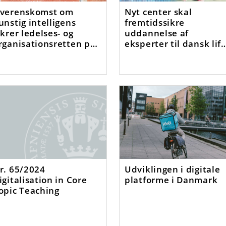
verenskomst om
Nyt center skal
unstig intelligens
fremtidssikre
ikrer ledelses- og
uddannelse af
rganisationsretten på
eksperter til dansk lif
remtidens
science
rbejdsmarked
r. 65/2024
Udviklingen i digitale
igitalisation in Core
platforme i Danmark
opic Teaching