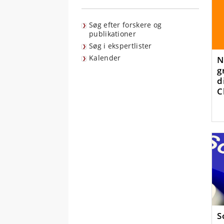
Søg efter forskere og
publikationer
Søg i ekspertlister
Kalender
N
g
d
C
h
S