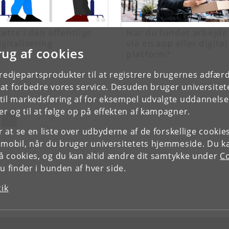
tøtte i den offentlige
Har du fundet arbejde
igitalisering
via en app eller digital
rug af cookies
platform?
tredjepartsprodukter til at registrere brugernes adfæ
e at forbedre vores service. Desuden bruger universitet
il markedsføring af for eksempel udvalgte uddannelser e
r og til at følge op på effekten af kampagner.
(nuværende)
Næste
1
2
3
4
5
6
»
or at se en liste over udbyderne af de forskellige cooki
 mobil, når du bruger universitetets hjemmeside. Du k
slå cookies, og du kan altid ændre dit samtykke under
Co
 finder i bunden af hver side.
tik