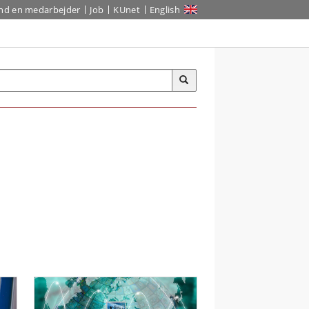
ind en medarbejder
Job
KUnet
English