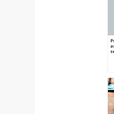
P
a
s