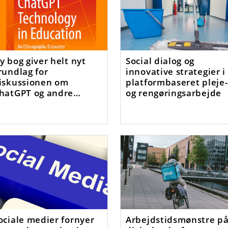
y bog giver helt nyt
Social dialog og
rundlag for
innovative strategier i
iskussionen om
platformbaseret pleje-
hatGPT og andre
og rengøringsarbejde
jælpemidler
ociale medier fornyer
Arbejdstidsmønstre p