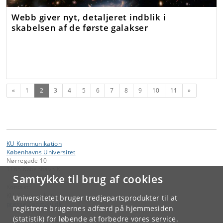
Webb giver nyt, detaljeret indblik i
skabelsen af de første galakser
Forrige
(nuværende)
Næste
«
1
2
3
4
5
6
7
8
9
10
11
»
KU Kommunikation
Københavns Universitet
Nørregade 10
1165 København K
Samtykke til brug af cookies
Kontakt:
KU Kommunikation
Universitetet bruger tredjepartsprodukter til at
presse
@
adm
.
ku
.
dk
registrere brugernes adfærd på hjemmesiden
(statistik) for løbende at forbedre vores service.