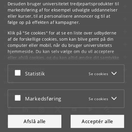
Desuden bruger universitetet tredjepartsprodukter til
KØBENHAVNS UNIVERSITET
markedsføring af for eksempel udvalgte uddannelser
eller kurser, til at personalisere annoncer og til at
KONTAKT
følge op på effekten af kampagner.
SERVICES
Klik på "Se cookies" for at se en liste over udbyderne
af de forskellige cookies, som kan blive gemt på din
FOR STUDERENDE OG ANSATTE
computer eller mobil, når du bruger universitetets
hjemmeside. Du kan selv vælge om du vil acceptere
JOB OG KARRIERE
eller afslå cookies, og du kan altid ændre dit samtykke
under
Cookie- og privatlivspolitik
som du finder i
NØDSITUATIONER
bunden af hver side.
Acceptér eller afslå
Statistik
Se cookies
Googles privatlivspolitik
WEB
MØD KU PÅ
Acceptér eller afslå
Markedsføring
Se cookies
Afslå alle
Acceptér alle