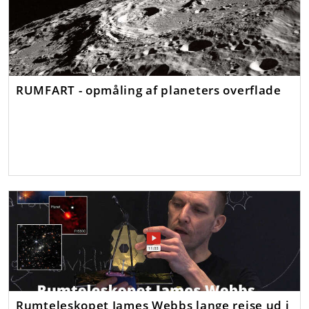
RUMFART - opmåling af planeters overflade
Rumteleskopet James Webbs lange rejse ud i