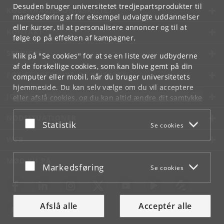
Desuden bruger universitetet tredjepartsprodukter til
KØBENHAVNS UNIVERSITET
markedsføring af for eksempel udvalgte uddannelser
eller kurser, til at personalisere annoncer og til at
KONTAKT
følge op på effekten af kampagner.
SERVICES
Klik på "Se cookies" for at se en liste over udbyderne
af de forskellige cookies, som kan blive gemt på din
FOR STUDERENDE OG ANSATTE
computer eller mobil, når du bruger universitetets
hjemmeside. Du kan selv vælge om du vil acceptere
JOB OG KARRIERE
eller afslå cookies, og du kan altid ændre dit samtykke
under
Cookie- og privatlivspolitik
som du finder i
NØDSITUATIONER
bunden af hver side.
Acceptér eller afslå
Statistik
Se cookies
Googles privatlivspolitik
WEB
MØD KU PÅ
Acceptér eller afslå
Markedsføring
Se cookies
Afslå alle
Acceptér alle