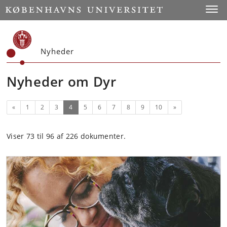
Start
Toggl
Nyheder
Nyheder om Dyr
Forrige
(nuværende)
Næste
«
1
2
3
4
5
6
7
8
9
10
»
Viser 73 til 96 af 226 dokumenter.