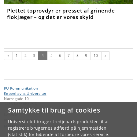
Plettet toprovdyr er presset af grinende
flokjæger – og det er vores skyld
Forrige
(nuværende)
Næste
«
1
2
3
4
5
6
7
8
9
10
»
KU Kommunikation
Københavns Universitet
Nørregade 10
1165 København K
Samtykke til brug af cookies
Kontakt:
KU Kommunikation
Universitetet bruger tredjepartsprodukter til at
presse
@
adm
.
ku
.
dk
registrere brugernes adfærd på hjemmesiden
(statistik) for løbende at forbedre vores service.