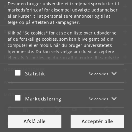
Desuden bruger universitetet tredjepartsprodukter til
KØBENHAVNS UNIVERSITET
markedsføring af for eksempel udvalgte uddannelser
eller kurser, til at personalisere annoncer og til at
KONTAKT
følge op på effekten af kampagner.
SERVICES
Klik på "Se cookies" for at se en liste over udbyderne
af de forskellige cookies, som kan blive gemt på din
FOR STUDERENDE OG ANSATTE
computer eller mobil, når du bruger universitetets
hjemmeside. Du kan selv vælge om du vil acceptere
JOB OG KARRIERE
eller afslå cookies, og du kan altid ændre dit samtykke
under
Cookie- og privatlivspolitik
som du finder i
NØDSITUATIONER
bunden af hver side.
Acceptér eller afslå
Statistik
Se cookies
Googles privatlivspolitik
WEB
MØD KU PÅ
Acceptér eller afslå
Markedsføring
Se cookies
Afslå alle
Acceptér alle