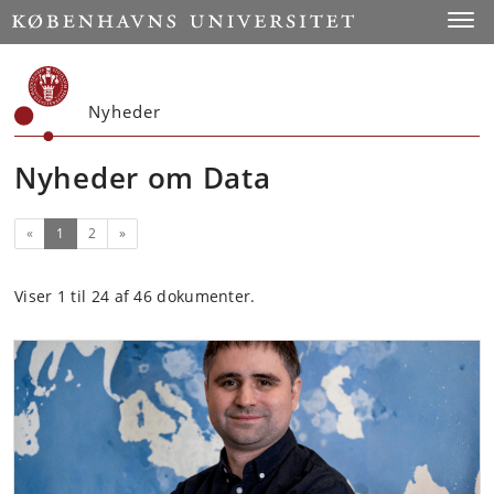
Start
Toggl
Nyheder
Nyheder om Data
(nuværende)
Næste
«
1
2
»
Viser 1 til 24 af 46 dokumenter.