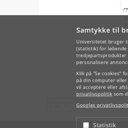
S
d
Samtykke til b
Universitetet bruger 
(statistik) for løbend
tredjepartsprodukter t
personalisere annonce
«
Klik på "Se cookies" f
på din computer eller
vil acceptere eller af
privatlivspolitik
som du
KU Kommunikation
Københavns Universitet
Googles privatlivspoli
Nørregade 10
1165 København K
Statistik
Acceptér eller afslå