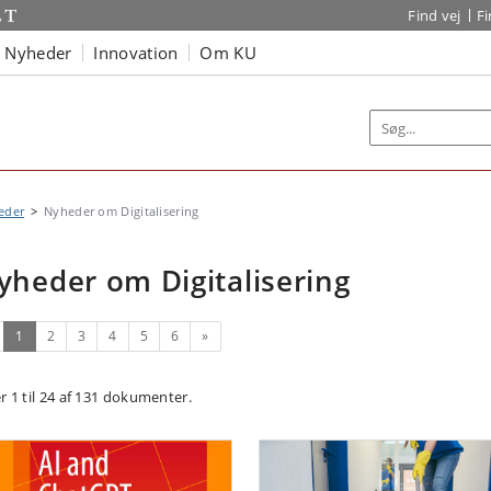
Find vej
F
Nyheder
Innovation
Om KU
eder
Nyheder om Digitalisering
yheder om Digitalisering
(nuværende)
Næste
1
2
3
4
5
6
»
er 1 til 24 af 131 dokumenter.