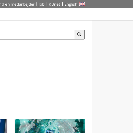
ind en medarbejder
Job
KUnet
English