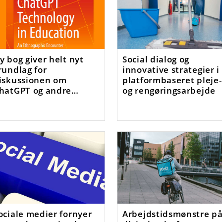
y bog giver helt nyt
Social dialog og
rundlag for
innovative strategier i
iskussionen om
platformbaseret pleje-
hatGPT og andre
og rengøringsarbejde
jælpemidler
ociale medier fornyer
Arbejdstidsmønstre p