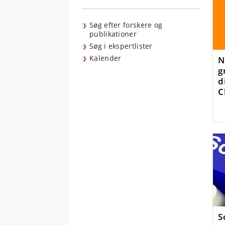
Søg efter forskere og
publikationer
Søg i ekspertlister
Kalender
N
g
d
C
h
S