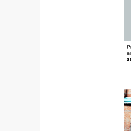
P
a
s