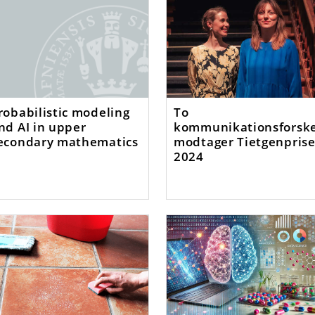
robabilistic modeling
To
nd AI in upper
kommunikationsforsk
econdary mathematics
modtager Tietgenpris
2024