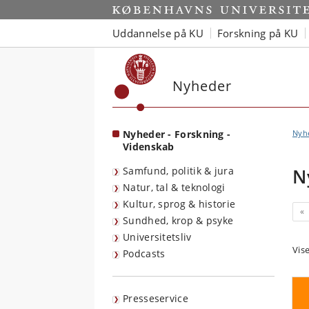
Start
Uddannelse på KU
Forskning på KU
Nyheder
Nyheder - Forskning -
Nyh
Videnskab
Samfund, politik & jura
N
Natur, tal & teknologi
Kultur, sprog & historie
«
Sundhed, krop & psyke
Universitetsliv
Vis
Podcasts
Presseservice