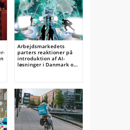
Arbejdsmarkedets
ere
parters reaktioner på
en
introduktion af AI-
løsninger i Danmark og
Sverige