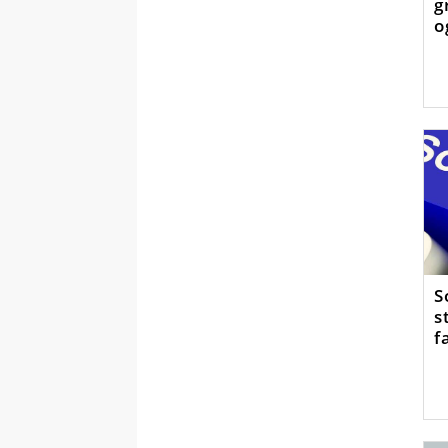
g
o
S
s
f