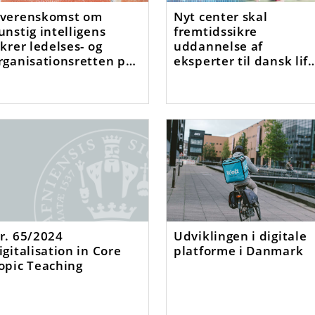
verenskomst om
Nyt center skal
unstig intelligens
fremtidssikre
ikrer ledelses- og
uddannelse af
rganisationsretten på
eksperter til dansk lif
remtidens
science
rbejdsmarked
r. 65/2024
Udviklingen i digitale
igitalisation in Core
platforme i Danmark
opic Teaching