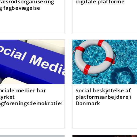
ræsrodsorganisering
digitale platforme
g fagbevægelse
ociale medier har
Social beskyttelse af
tyrket
platformsarbejdere i
agforeningsdemokratiet
Danmark