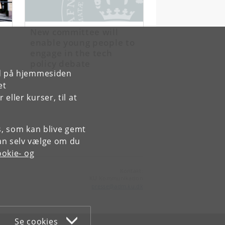
New committee will
enable young people to
engage in the tech
policy debate
rd på hjemmesiden
et
ller kurser, til at
es, som kan blive gemt
an selv vælge om du
okie- og
Kontakt:
KU Kommunikation
presse
@
adm
.
ku
.
dk
Se cookies