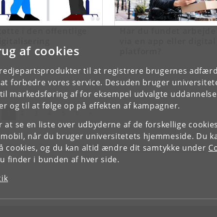
tøtte i den offentlige
Har du fundet arbejde
igitalisering
via en app eller digital
rug af cookies
platform?
tredjepartsprodukter til at registrere brugernes adfæ
e at forbedre vores service. Desuden bruger universitet
il markedsføring af for eksempel udvalgte uddannelser e
r og til at følge op på effekten af kampagner.
(nuværende)
Næste
1
2
3
4
5
6
»
or at se en liste over udbyderne af de forskellige cooki
 mobil, når du bruger universitetets hjemmeside. Du k
slå cookies, og du kan altid ændre dit samtykke under
Co
 finder i bunden af hver side.
tik