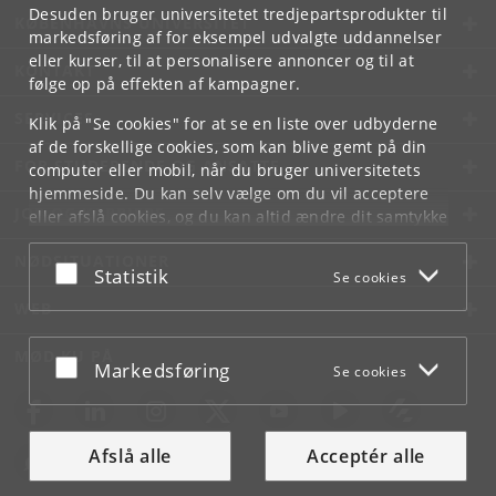
Desuden bruger universitetet tredjepartsprodukter til
KØBENHAVNS UNIVERSITET
markedsføring af for eksempel udvalgte uddannelser
eller kurser, til at personalisere annoncer og til at
KONTAKT
følge op på effekten af kampagner.
SERVICES
Klik på "Se cookies" for at se en liste over udbyderne
af de forskellige cookies, som kan blive gemt på din
FOR STUDERENDE OG ANSATTE
computer eller mobil, når du bruger universitetets
hjemmeside. Du kan selv vælge om du vil acceptere
JOB OG KARRIERE
eller afslå cookies, og du kan altid ændre dit samtykke
under
Cookie- og privatlivspolitik
som du finder i
NØDSITUATIONER
bunden af hver side.
Acceptér eller afslå
Statistik
Se cookies
Googles privatlivspolitik
WEB
MØD KU PÅ
Acceptér eller afslå
Markedsføring
Se cookies
Afslå alle
Acceptér alle