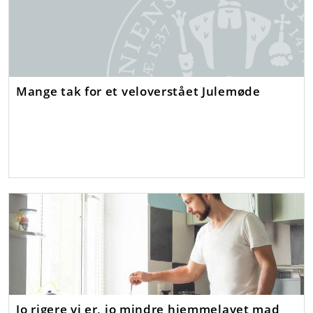
Mange tak for et veloverstået Julemøde
Jo rigere vi er, jo mindre hjemmelavet mad