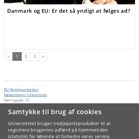
Danmark og EU: Er det så yndigt at følges ad?
(nuværende)
Næste
«
1
2
3
»
KU Kommunikation
Københavns Universitet
Nørregade 10
1165 København K
Samtykke til brug af cookies
Kontakt:
KU Kommunikation
Universitetet bruger tredjepartsprodukter til at
presse
@
adm
.
ku
.
dk
registrere brugernes adfærd på hjemmesiden
(statistik) for løbende at forbedre vores service.