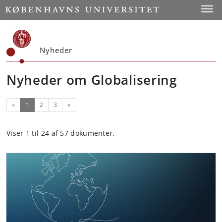
Start
Toggl
Nyheder
Nyheder om Globalisering
(nuværende)
Næste
«
1
2
3
»
Viser 1 til 24 af 57 dokumenter.