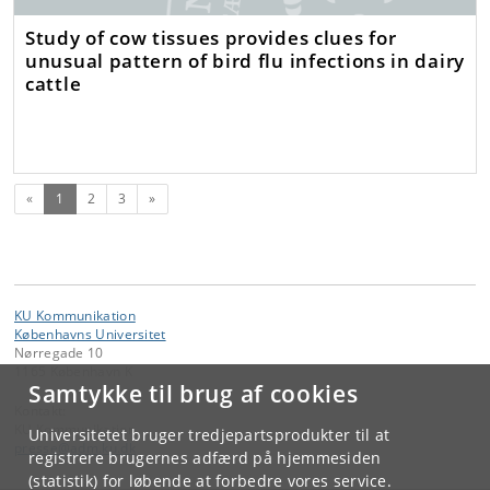
Study of cow tissues provides clues for
unusual pattern of bird flu infections in dairy
cattle
(nuværende)
Næste
«
1
2
3
»
KU Kommunikation
Københavns Universitet
Nørregade 10
1165 København K
Samtykke til brug af cookies
Kontakt:
KU Kommunikation
Universitetet bruger tredjepartsprodukter til at
presse
@
adm
.
ku
.
dk
registrere brugernes adfærd på hjemmesiden
(statistik) for løbende at forbedre vores service.