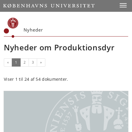
Start
Toggl
Nyheder
Nyheder om Produktionsdyr
(nuværende)
Næste
«
1
2
3
»
Viser 1 til 24 af 54 dokumenter.