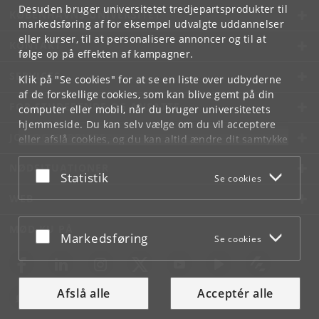
Desuden bruger universitetet tredjepartsprodukter til
KØBENHAVNS UNIVERSITET
markedsføring af for eksempel udvalgte uddannelser
eller kurser, til at personalisere annoncer og til at
KONTAKT
følge op på effekten af kampagner.
SERVICES
Klik på "Se cookies" for at se en liste over udbyderne
af de forskellige cookies, som kan blive gemt på din
FOR STUDERENDE OG ANSATTE
computer eller mobil, når du bruger universitetets
hjemmeside. Du kan selv vælge om du vil acceptere
JOB OG KARRIERE
eller afslå cookies, og du kan altid ændre dit samtykke
under
Cookie- og privatlivspolitik
som du finder i
NØDSITUATIONER
bunden af hver side.
Acceptér eller afslå
Statistik
Se cookies
Googles privatlivspolitik
WEB
MØD KU PÅ
Acceptér eller afslå
Markedsføring
Se cookies
Afslå alle
Acceptér alle