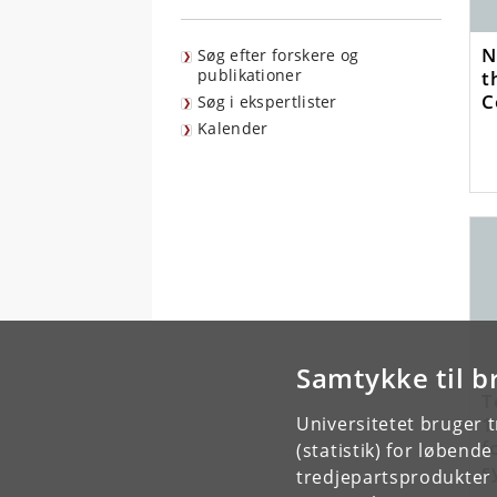
N
Søg efter forskere og
t
publikationer
C
Søg i ekspertlister
Kalender
Samtykke til b
T
1
Universitetet bruger 
f
(statistik) for løbend
s
tredjepartsprodukter t