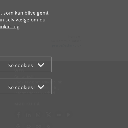
es, som kan blive gemt
an selv vælge om du
okie- og
Kontakt:
KU Kommunikation
presse
@
adm
.
ku
.
dk
Se cookies
WEB
Om websitet
Cookies og privatlivspolitik
Se cookies
Tilgængelighedserklæring
Informationssikkerhed
MØD KU PÅ