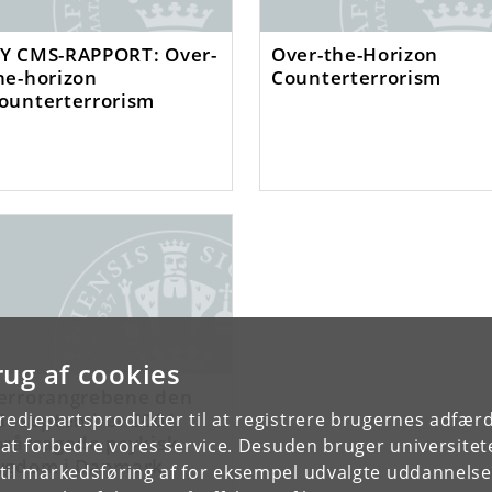
Y CMS-RAPPORT: Over-
Over-the-Horizon
he-horizon
Counterterrorism
ounterterrorism
rug af cookies
errorangrebene den
1. september 2001
tredjepartsprodukter til at registrere brugernes adfæ
orårsagede psykisk
e at forbedre vores service. Desuden bruger universitet
ygdom i Danmark
il markedsføring af for eksempel udvalgte uddannelser e