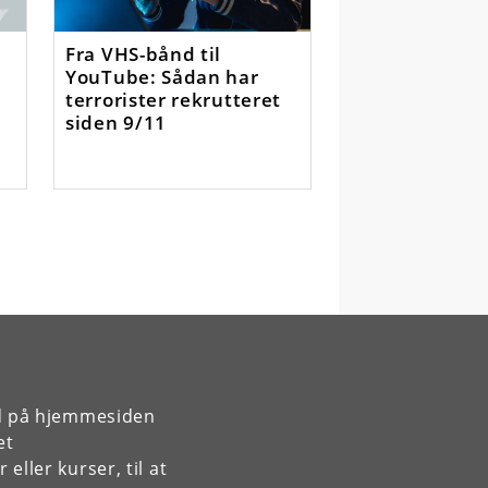
Fra VHS-bånd til
YouTube: Sådan har
terrorister rekrutteret
siden 9/11
rd på hjemmesiden
et
ller kurser, til at