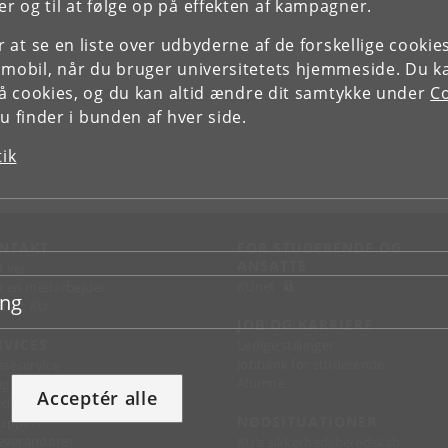
r og til at følge op på effekten af kampagner.
or at se en liste over udbyderne af de forskellige cooki
 mobil, når du bruger universitetets hjemmeside. Du k
slå cookies, og du kan altid ændre dit samtykke under
Co
 finder i bunden af hver side.
tik
NTAKT
FOR STUDERENDE OG
ANSATTE
d vej
KUnet
d en medarbejder
ing
takt KU
JOB OG KARRIERE
RVICES
Ledige stillinger
Jobbank for studerende
sseservice
Alumne
ignguide
Acceptér alle
chandise
NØDSITUATIONER
support
 leverandører
KU's sikkerhedsberedskab