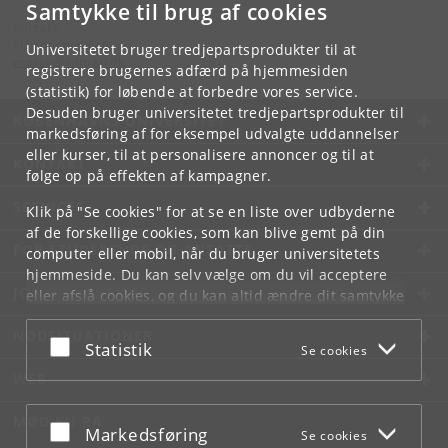
Samtykke til brug af cookies
Kontakt:
KU Kommunikation
Universitetet bruger tredjepartsprodukter til at
presse
@
adm
.
ku
.
dk
registrere brugernes adfærd på hjemmesiden
(statistik) for løbende at forbedre vores service.
Desuden bruger universitetet tredjepartsprodukter til
KØBENHAVNS UNIVERSITET
markedsføring af for eksempel udvalgte uddannelser
eller kurser, til at personalisere annoncer og til at
KONTAKT
følge op på effekten af kampagner.
SERVICES
Klik på "Se cookies" for at se en liste over udbyderne
af de forskellige cookies, som kan blive gemt på din
FOR STUDERENDE OG ANSATTE
computer eller mobil, når du bruger universitetets
hjemmeside. Du kan selv vælge om du vil acceptere
JOB OG KARRIERE
eller afslå cookies, og du kan altid ændre dit samtykke
under
Cookie- og privatlivspolitik
som du finder i
NØDSITUATIONER
bunden af hver side.
Acceptér eller afslå
Statistik
Se cookies
Googles privatlivspolitik
WEB
MØD KU PÅ
Acceptér eller afslå
Markedsføring
Se cookies