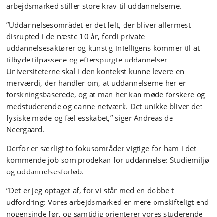
arbejdsmarked stiller store krav til uddannelserne.
”Uddannelsesområdet er det felt, der bliver allermest
disrupted i de næste 10 år, fordi private
uddannelsesaktører og kunstig intelligens kommer til at
tilbyde tilpassede og efterspurgte uddannelser.
Universiteterne skal i den kontekst kunne levere en
merværdi, der handler om, at uddannelserne her er
forskningsbaserede, og at man her kan møde forskere og
medstuderende og danne netværk. Det unikke bliver det
fysiske møde og fællesskabet,” siger Andreas de
Neergaard.
Derfor er særligt to fokusområder vigtige for ham i det
kommende job som prodekan for uddannelse: Studiemiljø
og uddannelsesforløb.
”Det er jeg optaget af, for vi står med en dobbelt
udfordring: Vores arbejdsmarked er mere omskifteligt end
nogensinde før, og samtidig orienterer vores studerende