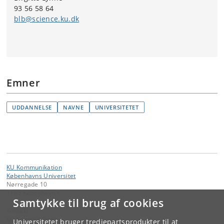
93 56 58 64
blb@science.ku.dk
Emner
UDDANNELSE
NAVNE
UNIVERSITETET
KU Kommunikation
Københavns Universitet
Nørregade 10
1165 København K
Samtykke til brug af cookies
Kontakt:
KU Kommunikation
Universitetet bruger tredjepartsprodukter til at