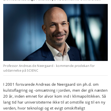
Professor Andreas de Neergaard - kommende prodekan for
uddannelse på SCIENC
I 2001 forsvarede Andreas de Neergaard sin ph.d. om
kulstoflagring og -omsætning i jorden, men der gik næsten
20 år, inden emnet for alvor kom ind i klimapolitikken. Så
lang tid har universiteterne ikke til at omstille sig til en ny
verden, hvor teknologi og et evigt omskifteligt