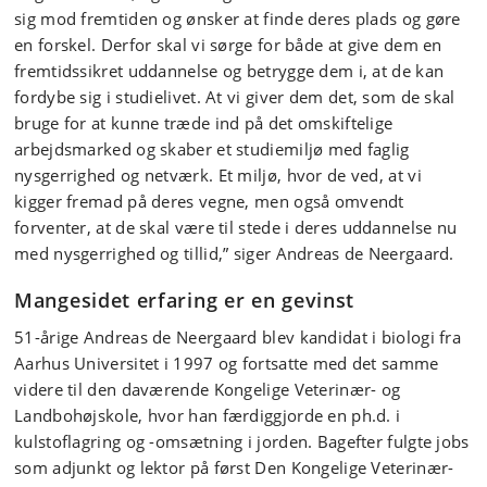
sig mod fremtiden og ønsker at finde deres plads og gøre
en forskel. Derfor skal vi sørge for både at give dem en
fremtidssikret uddannelse og betrygge dem i, at de kan
fordybe sig i studielivet. At vi giver dem det, som de skal
bruge for at kunne træde ind på det omskiftelige
arbejdsmarked og skaber et studiemiljø med faglig
nysgerrighed og netværk. Et miljø, hvor de ved, at vi
kigger fremad på deres vegne, men også omvendt
forventer, at de skal være til stede i deres uddannelse nu
med nysgerrighed og tillid,” siger Andreas de Neergaard.
Mangesidet erfaring er en gevinst
51-årige Andreas de Neergaard blev kandidat i biologi fra
Aarhus Universitet i 1997 og fortsatte med det samme
videre til den daværende Kongelige Veterinær- og
Landbohøjskole, hvor han færdiggjorde en ph.d. i
kulstoflagring og -omsætning i jorden. Bagefter fulgte jobs
som adjunkt og lektor på først Den Kongelige Veterinær-