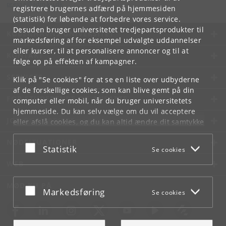
presse
@
adm
.
ku
.
dk
registrere brugernes adfærd på hjemmesiden
(statistik) for løbende at forbedre vores service.
Desuden bruger universitetet tredjepartsprodukter til
KØBENHAVNS UNIVERSITET
markedsføring af for eksempel udvalgte uddannelser
eller kurser, til at personalisere annoncer og til at
KONTAKT
følge op på effekten af kampagner.
SERVICES
Klik på "Se cookies" for at se en liste over udbyderne
af de forskellige cookies, som kan blive gemt på din
FOR STUDERENDE OG ANSATTE
computer eller mobil, når du bruger universitetets
hjemmeside. Du kan selv vælge om du vil acceptere
JOB OG KARRIERE
eller afslå cookies, og du kan altid ændre dit samtykke
under
Cookie- og privatlivspolitik
som du finder i
NØDSITUATIONER
bunden af hver side.
Acceptér eller afslå
Statistik
Se cookies
Googles privatlivspolitik
WEB
MØD KU PÅ
Acceptér eller afslå
Markedsføring
Se cookies