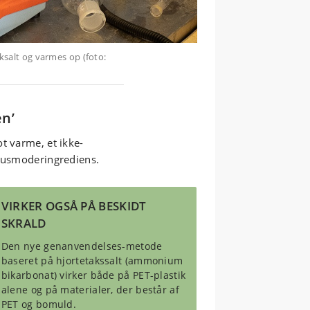
ksalt og varmes op (foto:
en’
t varme, et ikke-
 husmoderingrediens.
VIRKER OGSÅ PÅ BESKIDT
SKRALD
Den nye genanvendelses-metode
baseret på hjortetakssalt (ammonium
bikarbonat) virker både på PET-plastik
alene og på materialer, der består af
PET og bomuld.