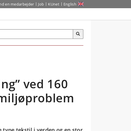
ind en medarbejder
Job
KUnet
English
ing” ved 160
miljøproblem
type tekstil i verden og en stor