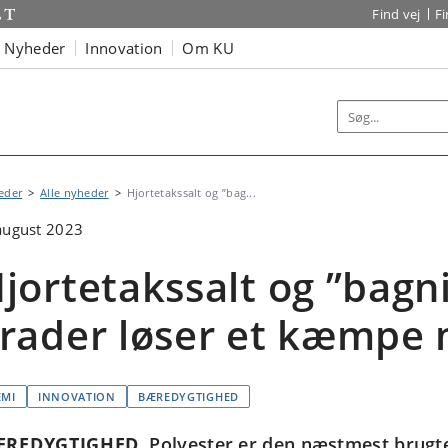
Find vej
F
Nyheder
Innovation
Om KU
eder
Alle nyheder
Hjortetakssalt og ”bag...
august 2023
jortetakssalt og ”bagn
rader løser et kæmpe 
EMI
INNOVATION
BÆREDYGTIGHED
ÆREDYGTIGHED
Polyester er den næstmest brugte 