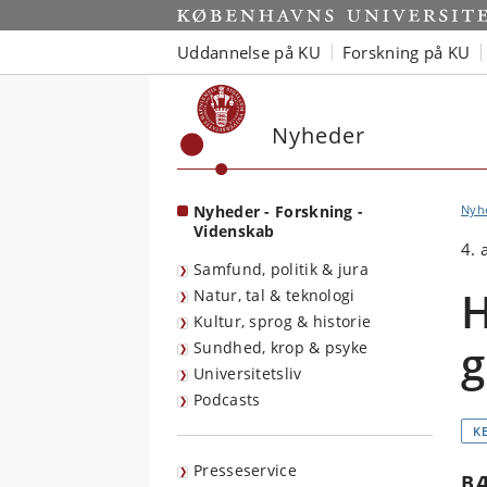
Start
Uddannelse på KU
Forskning på KU
Nyheder
Nyheder - Forskning -
Nyh
Videnskab
4. 
Samfund, politik & jura
H
Natur, tal & teknologi
Kultur, sprog & historie
g
Sundhed, krop & psyke
Universitetsliv
Podcasts
K
Presseservice
B