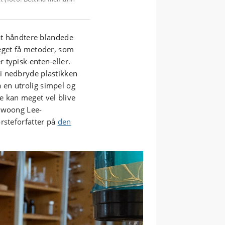
 at håndtere blandede
eget få metoder, som
 typisk enten-eller.
i nedbryde plastikken
en utrolig simpel og
e kan meget vel blive
Jiwoong Lee-
rsteforfatter på
den