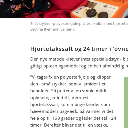
Små stykker polyesterkjole puttes i kolbe med hjorteta
Bettina Illemann Larsen).
Hjortetakssalt og 24 timer i ‘ovn
Den nye metode kræver intet specialudstyr - blo
giftigt opløsningsmiddel og en helt almindelig
”Vi tager fx en polyesterkjole og klipper
den i små stykker, som vi smider i en
beholder. Så putter vi en smule mildt
opløsningsmiddel i, dernæst
hjortetakssalt, som mange kender som
hævemiddel i bagværk. Så varmer vi det
hele op til 160 grader og lader det stå i 24
timer. Derefter bliver det til en væske,