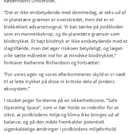
Københavns Universitet.
”Det er ikke ensbetydende med dommedag, at seks ud af
ni planetære grænser er overskredet, men det er et
klokkeklart advarselssignal. Vi kan tænke på jordkloden
som en menneskekrop, og de planetære grænser som
blodtrykket. Et højt blodtryk er ikke ensbetydende med et
slagtilfælde, men det øger risikoen betydeligt, og lægen
ville sætte målrettet ind for at mindske blodtrykket,”
forklarer Katherine Richardson og fortsætter:
”For vores egen og vores efterkommeres skyld er vi nødt
til at lette trykket på disse ni kritiske dele af Jordens
økosystem.”
I studiet peger forskerne på en sikkerhedszone, ”Safe
Operating Space”, som vi bør holde os indenfor for at
sikre, at jordklodens miljø og klima ikke bringes ud af
balance, og på den måde fremkalder potentielt
uigenkaldelige ændringer i jordklodens miljøforhold.