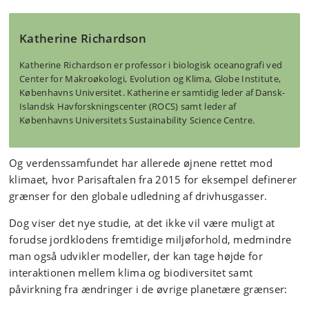
Katherine Richardson
Katherine Richardson er professor i biologisk oceanografi ved
Center for Makroøkologi, Evolution og Klima, Globe Institute,
Københavns Universitet. Katherine er samtidig leder af Dansk-
Islandsk Havforskningscenter (ROCS) samt leder af
Københavns Universitets Sustainability Science Centre.
Og verdenssamfundet har allerede øjnene rettet mod
klimaet, hvor Parisaftalen fra 2015 for eksempel definerer
grænser for den globale udledning af drivhusgasser.
Dog viser det nye studie, at det ikke vil være muligt at
forudse jordklodens fremtidige miljøforhold, medmindre
man også udvikler modeller, der kan tage højde for
interaktionen mellem klima og biodiversitet samt
påvirkning fra ændringer i de øvrige planetære grænser: