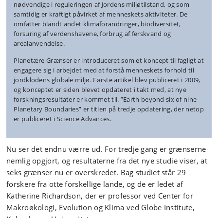
nødvendige i reguleringen af Jordens miljøtilstand, og som
samtidig er kraftigt påvirket af menneskets aktiviteter. De
omfatter blandt andet klimaforandringer, biodiversitet,
forsuring af verdenshavene, forbrug af ferskvand og
arealanvendelse.
Planetære Grænser er introduceret som et koncept til fagligt at
engagere sig i arbejdet med at forstå menneskets forhold til
jordklodens globale miljø. Første artikel blev publiceret i 2009,
og konceptet er siden blevet opdateret i takt med, at nye
forskningsresultater er kommet til. ”Earth beyond six of nine
Planetary Boundaries” er titlen på tredje opdatering, der netop
er publiceret i Science Advances.
Nu ser det endnu værre ud. For tredje gang er grænserne
nemlig opgjort, og resultaterne fra det nye studie viser, at
seks grænser nu er overskredet. Bag studiet står 29
forskere fra otte forskellige lande, og de er ledet af
Katherine Richardson, der er professor ved Center for
Makroøkologi, Evolution og Klima ved Globe Institute,