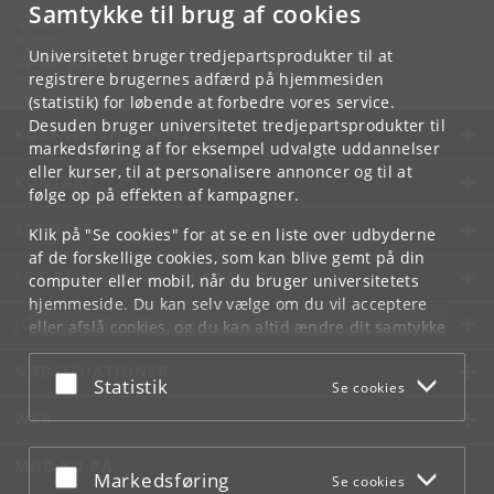
Samtykke til brug af cookies
Kontakt:
KU Kommunikation
Universitetet bruger tredjepartsprodukter til at
presse
@
adm
.
ku
.
dk
registrere brugernes adfærd på hjemmesiden
(statistik) for løbende at forbedre vores service.
Desuden bruger universitetet tredjepartsprodukter til
KØBENHAVNS UNIVERSITET
markedsføring af for eksempel udvalgte uddannelser
eller kurser, til at personalisere annoncer og til at
KONTAKT
følge op på effekten af kampagner.
SERVICES
Klik på "Se cookies" for at se en liste over udbyderne
af de forskellige cookies, som kan blive gemt på din
FOR STUDERENDE OG ANSATTE
computer eller mobil, når du bruger universitetets
hjemmeside. Du kan selv vælge om du vil acceptere
JOB OG KARRIERE
eller afslå cookies, og du kan altid ændre dit samtykke
under
Cookie- og privatlivspolitik
som du finder i
NØDSITUATIONER
bunden af hver side.
Acceptér eller afslå
Statistik
Se cookies
Googles privatlivspolitik
WEB
MØD KU PÅ
Acceptér eller afslå
Markedsføring
Se cookies