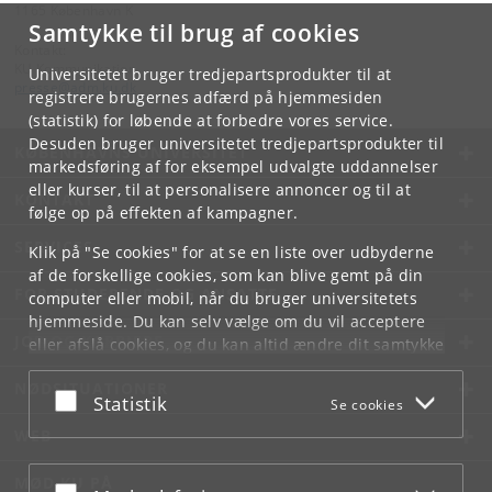
1165 København K
Samtykke til brug af cookies
Kontakt:
KU Kommunikation
Universitetet bruger tredjepartsprodukter til at
presse
@
adm
.
ku
.
dk
registrere brugernes adfærd på hjemmesiden
(statistik) for løbende at forbedre vores service.
Desuden bruger universitetet tredjepartsprodukter til
KØBENHAVNS UNIVERSITET
markedsføring af for eksempel udvalgte uddannelser
eller kurser, til at personalisere annoncer og til at
KONTAKT
følge op på effekten af kampagner.
SERVICES
Klik på "Se cookies" for at se en liste over udbyderne
af de forskellige cookies, som kan blive gemt på din
FOR STUDERENDE OG ANSATTE
computer eller mobil, når du bruger universitetets
hjemmeside. Du kan selv vælge om du vil acceptere
JOB OG KARRIERE
eller afslå cookies, og du kan altid ændre dit samtykke
under
Cookie- og privatlivspolitik
som du finder i
NØDSITUATIONER
bunden af hver side.
Acceptér eller afslå
Statistik
Se cookies
Googles privatlivspolitik
WEB
MØD KU PÅ