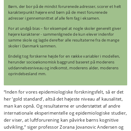
Børn, der bor på de mindst forurenede adresser, scorer et helt
karakterpunkt højere end børn på de mest forurenede
adresser i gennemsnittet af alle fem fag i eksamen.
For at undgå bias – for eksempel at nogle skoler generelt giver
højere karakterer - sammenlignede de kun elever indenfor
samme skole og lagde derefter alle resultaterne fra de mange
skoler i Danmark sammen.
Endelig tog forskerne højde for en række variabler i modellen,
herunder socioøkonomisk baggrund baseret på moderens
uddannelsesniveau og indkomst, moderens alder, moderens
oprindelsesland mm.
“Inden for vores epidemiologiske forskningsfelt, så er det
her ’gold standard’, altså det højeste niveau af kausalitet,
man kan opnå. Og resultaterne er understøttet af andre
internationale eksperimentelle og epidemiologiske studier,
der viser, at luftforurening kan påvirke børns kognitive
udvikling,” siger professor Zorana Jovanovic Andersen og