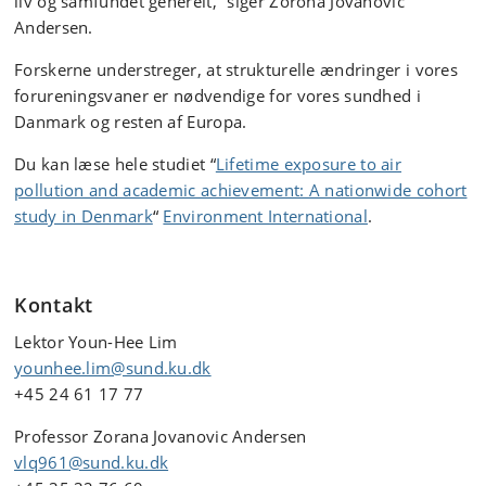
liv og samfundet generelt,” siger Zorona Jovanovic
Andersen.
Forskerne understreger, at strukturelle ændringer i vores
forureningsvaner er nødvendige for vores sundhed i
Danmark og resten af Europa.
Du kan læse hele studiet “
Lifetime exposure to air
pollution and academic achievement: A nationwide cohort
study in Denmark
“
Environment International
.
Kontakt
Lektor Youn-Hee Lim
younhee.lim@sund.ku.dk
+45 24 61 17 77
Professor Zorana Jovanovic Andersen
vlq961@sund.ku.dk