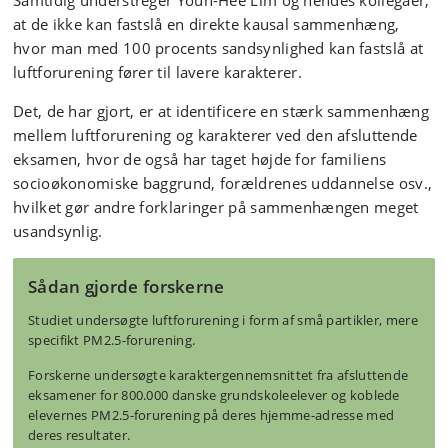
Samtidig understreger Youn-Hee Lim og hendes kollegaer,
at de ikke kan fastslå en direkte kausal sammenhæng,
hvor man med 100 procents sandsynlighed kan fastslå at
luftforurening fører til lavere karakterer.
Det, de har gjort, er at identificere en stærk sammenhæng
mellem luftforurening og karakterer ved den afsluttende
eksamen, hvor de også har taget højde for familiens
socioøkonomiske baggrund, forældrenes uddannelse osv.,
hvilket gør andre forklaringer på sammenhængen meget
usandsynlig.
Sådan gjorde forskerne
Studiet undersøgte luftforurening i form af små partikler, mere
specifikt PM2.5-forurening.
Forskerne undersøgte karaktergennemsnittet fra afsluttende
eksamener for 800.000 danske grundskoleelever og koblede
elevernes PM2.5-forurening på deres hjemme-adresse med
deres resultater.