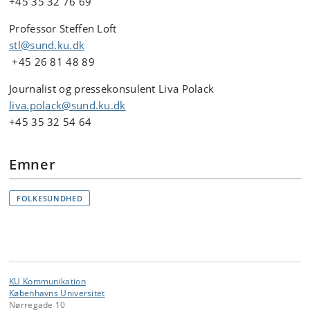
+45 35 32 76 69
Professor Steffen Loft
stl@sund.ku.dk
+45 26 81 48 89
Journalist og pressekonsulent Liva Polack
liva.polack@sund.ku.dk
+45 35 32 54 64
Emner
FOLKESUNDHED
KU Kommunikation
Københavns Universitet
Nørregade 10