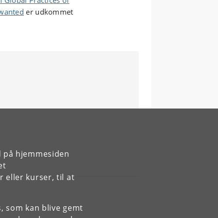
n Global Practices of
nwanted
er udkommet
rd på hjemmesiden
et
ller kurser, til at
es, som kan blive gemt