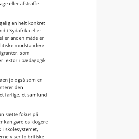
age eller afstraffe
lgelig en helt konkret
nd i Sydafrika eller
eller anden måde er
olitiske modstandere
igranter, som
ger lektor i pædagogik
 øen jo også som en
nterer den
et farlige, et samfund
kan sætte fokus på
r kan gøre os klogere
 i skolesystemet,
rne viser to britiske