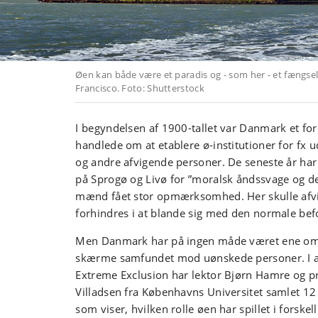
Øen kan både være et paradis og - som her - et fængsel:
Francisco. Foto: Shutterstock
I begyndelsen af 1900-tallet var Danmark et fo
handlede om at etablere ø-institutioner for f
og andre afvigende personer. De seneste år har 
på Sprogø og Livø for ”moralsk åndssvage og de
mænd fået stor opmærksomhed. Her skulle afvi
forhindres i at blande sig med den normale bef
Men Danmark har på ingen måde været ene om a
skærme samfundet mod uønskede personer. I an
Extreme Exclusion har lektor Bjørn Hamre og pr
Villadsen fra Københavns Universitet samlet 12 
som viser, hvilken rolle øen har spillet i forskel