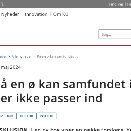
Find vej
F
Nyheder
Innovation
Om KU
eder
Alle nyheder
På en ø kan samfundet ...
 maj 2024
å en ø kan samfundet 
er ikke passer ind
AMFUND
KULTUR
POLITIK
SKLUSION
I en ny bog viser en række forskere, 