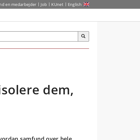
ind en medarbejder
Job
KUnet
English
isolere dem,
hvordan samfund over hele