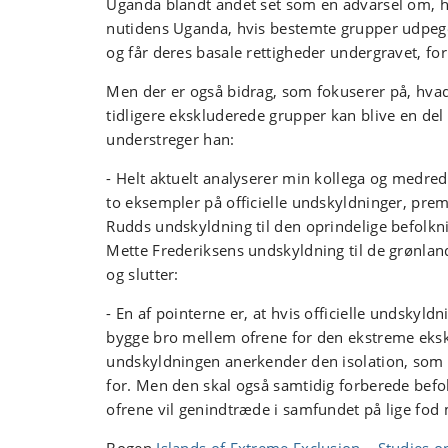
Uganda blandt andet set som en advarsel om, h
nutidens Uganda, hvis bestemte grupper udpege
og får deres basale rettigheder undergravet, fo
Men der er også bidrag, som fokuserer på, hvad d
tidligere ekskluderede grupper kan blive en del
understreger han:
- Helt aktuelt analyserer min kollega og medred
to eksempler på officielle undskyldninger, prem
Rudds undskyldning til den oprindelige befolkni
Mette Frederiksens undskyldning til de grønlan
og slutter:
- En af pointerne er, at hvis officielle undskyld
bygge bro mellem ofrene for den ekstreme eksk
undskyldningen anerkender den isolation, som 
for. Men den skal også samtidig forberede befo
ofrene vil genindtræde i samfundet på lige fod