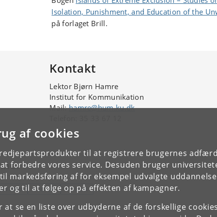
Bogen
Islands of Extreme Exclusion – Studies o
Isolation, Punishment, and Education of the U
på forlaget Brill.
Kontakt
Lektor Bjørn Hamre
Institut for Kommunikation
Mail:
hamre@hum.ku.dk
Telefon: 35 33 67 12
rug af cookies
tredjepartsprodukter til at registrere brugernes adfæ
mner
e at forbedre vores service. Desuden bruger universitet
il markedsføring af for eksempel udvalgte uddannelser e
r og til at følge op på effekten af kampagner.
AMFUND
KULTUR
POLITIK
or at se en liste over udbyderne af de forskellige cooki