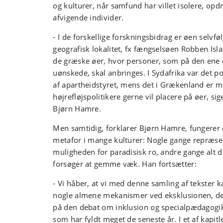
og kulturer, når samfund har villet isolere, opdr
afvigende individer.
- I de forskellige forskningsbidrag er øen selvfø
geografisk lokalitet, fx fængselsøen Robben Isla
de græske øer, hvor personer, som på den ene 
uønskede, skal anbringes. I Sydafrika var det p
af apartheidstyret, mens det i Grækenland er m
højrefløjspolitikere gerne vil placere på øer, si
Bjørn Hamre.
Men samtidig, forklarer Bjørn Hamre, fungerer
metafor i mange kulturer: Nogle gange repræse
muligheden for paradisisk ro, andre gange alt d
forsøger at gemme væk. Han fortsætter:
- Vi håber, at vi med denne samling af tekster 
nogle almene mekanismer ved eksklusionen, de
på den debat om inklusion og specialpædagogik
som har fyldt meget de seneste år. I et af kapitle