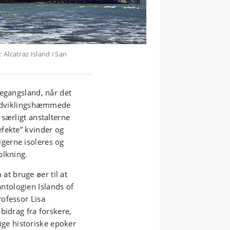
 Alcatraz Island i San
regangsland, når det
x udviklingshæmmede
særligt anstalterne
fekte” kvinder og
gerne isoleres og
olkning.
t bruge øer til at
tologien Islands of
ofessor Lisa
bidrag fra forskere,
lige historiske epoker