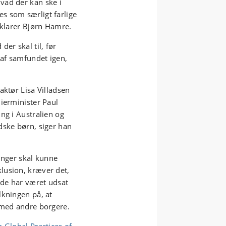
vad der kan ske i
s som særligt farlige
rklarer Bjørn Hamre.
er skal til, før
 af samfundet igen,
aktør Lisa Villadsen
ierminister Paul
ng i Australien og
dske børn, siger han
ninger skal kunne
lusion, kræver det,
de har været udsat
lkningen på, at
 med andre borgere.