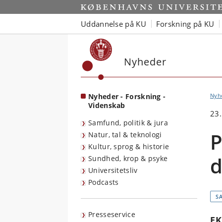
Start
Uddannelse på KU
Forskning på KU
Nyheder
Nyheder - Forskning -
Nyh
Videnskab
23.
Samfund, politik & jura
P
Natur, tal & teknologi
Kultur, sprog & historie
d
Sundhed, krop & psyke
Universitetsliv
Podcasts
S
Presseservice
EK