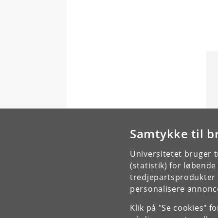
Samtykke til b
Universitetet bruger 
E
(statistik) for løbend
tredjepartsprodukter t
personalisere annonce
S
Klik på "Se cookies" f