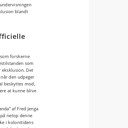
eundervisningen
lusion blandt
ficielle
 som forskerne
sestilstanden som
r eksklusion. Det
 når den udpeger
al beskyttes mod,
ere at kunne blive
anda” af Fred Jenga
l på netop denne
e i kolonitidens