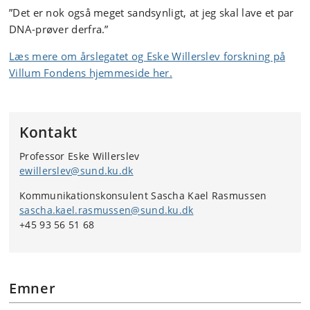
”Det er nok også meget sandsynligt, at jeg skal lave et par
DNA-prøver derfra.”
Læs mere om årslegatet og Eske Willerslev forskning på
Villum Fondens hjemmeside her.
Kontakt
Professor Eske Willerslev
ewillerslev@sund.ku.dk
Kommunikationskonsulent Sascha Kael Rasmussen
sascha.kael.rasmussen@sund.ku.dk
+45 93 56 51 68
Emner