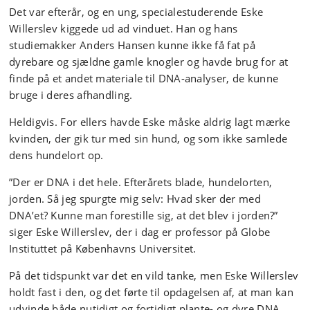
Det var efterår, og en ung, specialestuderende Eske
Willerslev kiggede ud ad vinduet. Han og hans
studiemakker Anders Hansen kunne ikke få fat på
dyrebare og sjældne gamle knogler og havde brug for at
finde på et andet materiale til DNA-analyser, de kunne
bruge i deres afhandling.
Heldigvis. For ellers havde Eske måske aldrig lagt mærke
kvinden, der gik tur med sin hund, og som ikke samlede
dens hundelort op.
”Der er DNA i det hele. Efterårets blade, hundelorten,
jorden. Så jeg spurgte mig selv: Hvad sker der med
DNA’et? Kunne man forestille sig, at det blev i jorden?”
siger Eske Willerslev, der i dag er professor på Globe
Instituttet på Københavns Universitet.
På det tidspunkt var det en vild tanke, men Eske Willerslev
holdt fast i den, og det førte til opdagelsen af, at man kan
udvinde både nutidigt og fortidigt plante- og dyre DNA