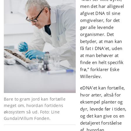
men det har alligevel
afgivet DNA til sine
omgivelser, for det
gør alle levende
organismer. Det
betyder, at man kan
få fat i DNA’et, uden
at man behøver at
finde en helt specifik
frø,” forklarer Eske
Willerslev.
eDNA’et kan fortælle,
hvor arter, altså for
Bare to gram jord kan fortælle
eksempel planter og
meget om, hvordan fortidens
dyr, levede før i tiden,
økosystem så ud. Foto:
Line
og det kan give os en
Gundal/Villum Fonden.
detaljeret forståelse
af, hvordan