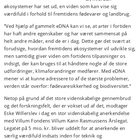
økosystemer har set ud, en viden som kan vise sig
værdifuld i forhold til fremtidens fødevarer og landbrug.
”Ved hjælp af gammelt eDNA kan vi se, at arter i fortiden
har haft andre egenskaber og har været sammensat på
helt andre måder, end de er i dag. Dette gør det svært at
forudsige, hvordan fremtidens økosystemer vil udvikle sig,
men samtidig giver viden om fortidens tilpasninger os
indsigt, der kan bruges til at håndtere nogle af de store
udfordringer, klimaforandringer medfører. Med eDNA
mener vi at kunne adressere to af de største problemer,
verden står overfor: fødevaresikkerhed og biodiversitet.”
Netop på grund af det store videnskabelige gennembrud
og det forskningsfelt, der er vokset ud af det, modtager
Eske Willerslev i dag en stor videnskabelig anerkendelse
med Villum Fondens Villum Kann Rasmussens Årslegat.
Legatet på 5 mio. kr. bliver uddelt for at anerkende en
særlig værdifuld indsats inden for teknik og