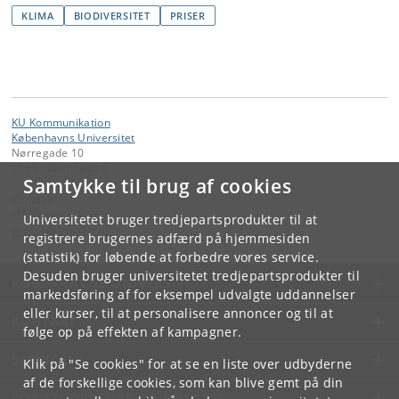
KLIMA
BIODIVERSITET
PRISER
KU Kommunikation
Københavns Universitet
Nørregade 10
1165 København K
Samtykke til brug af cookies
Kontakt:
KU Kommunikation
Universitetet bruger tredjepartsprodukter til at
presse
@
adm
.
ku
.
dk
registrere brugernes adfærd på hjemmesiden
(statistik) for løbende at forbedre vores service.
Desuden bruger universitetet tredjepartsprodukter til
KØBENHAVNS UNIVERSITET
markedsføring af for eksempel udvalgte uddannelser
eller kurser, til at personalisere annoncer og til at
KONTAKT
følge op på effekten af kampagner.
SERVICES
Klik på "Se cookies" for at se en liste over udbyderne
af de forskellige cookies, som kan blive gemt på din
FOR STUDERENDE OG ANSATTE