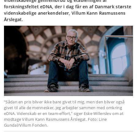
videnskabelige gennembrud og etableringen af
forskningsfeltet eDNA, der i dag får en af Danmark største
videnskabelige anerkendelser, Villum Kann Rasmussens
Årslegat.
”Sådan en pris bliver ikke bare givet til mig, men den bliver også
givet til alle de mennesker, jeg arbejder sammen med omkring
eDNA. Videnskab er en team-effort," siger Eske Willerslev om at
modtage Villum Kann Rasmussens Årslegat. Foto: Line
Gundal/Villum Fonden.