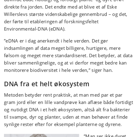
direkte fra jorden. Det endte med at blive et af Eske
Willerslevs største videnskabelige gennembrud – og det,
der førte til etableringen af forskningsfeltet
Environmental-DNA (eDNA).
”eDNA er i dag anerkendt i hele verden. Det gør
indsamlingen af data meget billigere, hurtigere, mere
følsom og meget mere standardiseret. Det betyder, at data
bliver sammenlignelige, og at vi derfor meget bedre kan
monitorere biodiversitet i hele verden,” siger han.
DNA fra et helt økosystem
Metoden betyder rent praktisk, at man med par et par
gram jord eller en lille vandprøve kan aflæse både fortidigt
og nutidigt DNA i et helt økosystem, altså alt fra bakterier
til svampe, dyr og planter, uden at man behøver at finde
synlige rester efter for eksempel planterne og dyrene.
”Man ser ikke dyret,