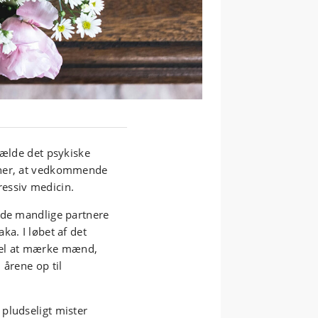
fælde det psykiske
tner, at vedkommende
essiv medicin.
 de mandlige partnere
ka. I løbet af det
. Vel at mærke mænd,
 årene op til
pludseligt mister