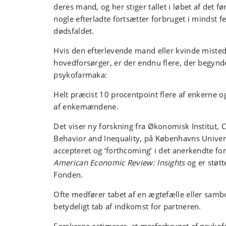
deres mand, og her stiger tallet i løbet af det fø
nogle efterladte fortsætter forbruget i mindst f
dødsfaldet.
Hvis den efterlevende mand eller kvinde miste
hovedforsørger, er der endnu flere, der begynde
psykofarmaka:
Helt præcist 10 procentpoint flere af enkerne o
af enkemændene.
Det viser ny forskning fra Økonomisk Institut, 
Behavior and Inequality, på Københavns Univers
accepteret og ‘forthcoming’ i det anerkendte for
American Economic Review: Insights
og er støt
Fonden.
Ofte medfører tabet af en ægtefælle eller samb
betydeligt tab af indkomst for partneren.