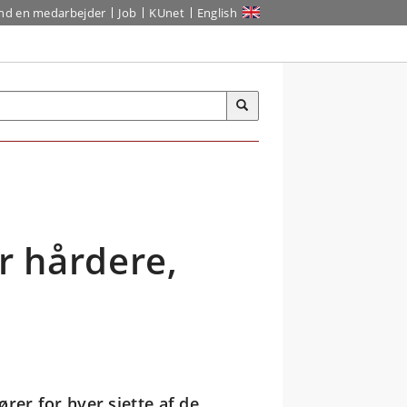
ind en medarbejder
Job
KUnet
English
r hårdere,
rer for hver sjette af de