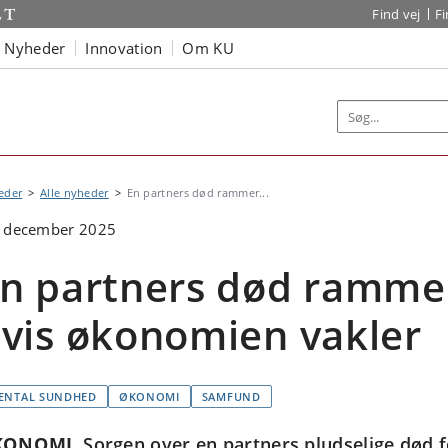
Find vej
F
Nyheder
Innovation
Om KU
eder
Alle nyheder
En partners død rammer...
. december 2025
n partners død ramme
vis økonomien vakler
ENTAL SUNDHED
ØKONOMI
SAMFUND
KONOMI
Sorgen over en partners pludselige død fø