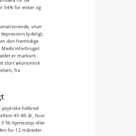
farmaka for de
r 54% for enker og
umatiserende, viser
 depression tydeligt,
 om den fremtidige
. Medicinforbruget
faldet er markant
 et stort økonomisk
elsen, fra
gt
t psykiske helbred
ellem 45-80 år, hvor
 fik hjertestop eller
den for 12 måneder.