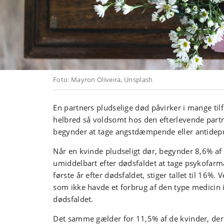
Foto: Mayron Oliveira, Unsplash
En partners pludselige død påvirker i mange til
helbred så voldsomt hos den efterlevende par
begynder at tage angstdæmpende eller antidepr
Når en kvinde pludseligt dør, begynder 8,6% af
umiddelbart efter dødsfaldet at tage psykofarma
første år efter dødsfaldet, stiger tallet til 16%
som ikke havde et forbrug af den type medicin i
dødsfaldet.
Det samme gælder for 11,5% af de kvinder, der 