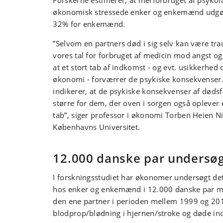
Forskerne estimerer, at merforbruget af psyko
økonomisk stressede enker og enkemænd udgø
32% for enkemænd.
”Selvom en partners død i sig selv kan være tra
vores tal for forbruget af medicin mod angst og
at et stort tab af indkomst - og evt. usikkerhed
økonomi - forværrer de psykiske konsekvenser
indikerer, at de psykiske konsekvenser af døds
større for dem, der oven i sorgen også oplever
tab”, siger professor i økonomi Torben Heien Ni
Københavns Universitet.
12.000 danske par undersø
I forskningsstudiet har økonomer undersøgt de
hos enker og enkemænd i 12.000 danske par m
den ene partner i perioden mellem 1999 og 2013
blodprop/blødning i hjernen/stroke og døde in