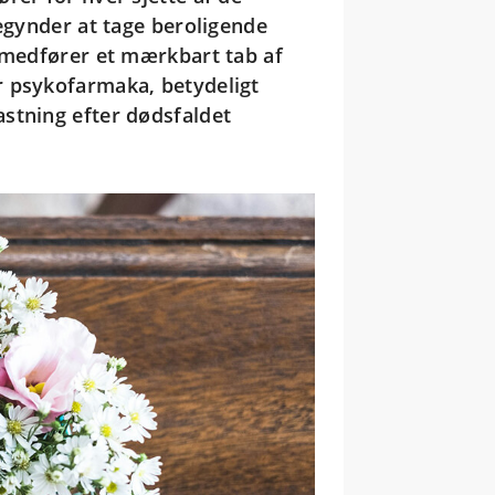
begynder at tage beroligende
å medfører et mærkbart tab af
r psykofarmaka, betydeligt
stning efter dødsfaldet