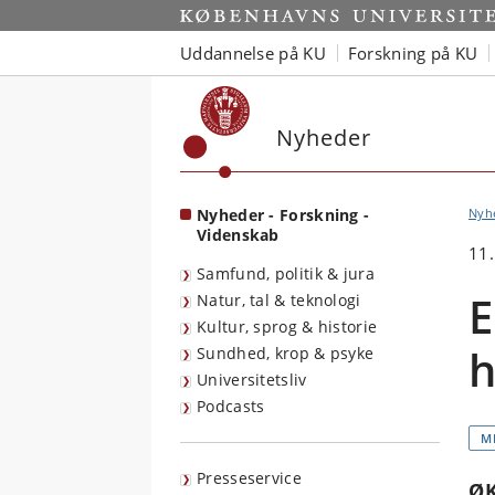
Start
Uddannelse på KU
Forskning på KU
Nyheder
Nyheder - Forskning -
Nyh
Videnskab
11
Samfund, politik & jura
E
Natur, tal & teknologi
Kultur, sprog & historie
h
Sundhed, krop & psyke
Universitetsliv
Podcasts
M
Presseservice
Ø