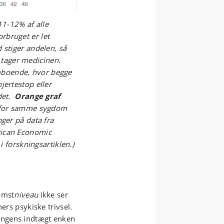
11-12% af alle
rbruget er let
 stiger andelen, så
tager medicinen.
boende, hvor begge
jertestop eller
 det.
Orange graf
t for samme sygdom
ger på data fra
rican Economic
i forskningsartiklen.)
omst
niveau
ikke ser
ers psykiske trivsel.
ingens indtægt enken