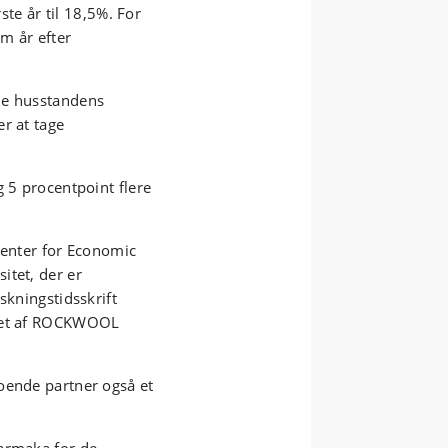
rste år til 18,5%. For
em år efter
de husstandens
r at tage
g 5 procentpoint flere
Center for Economic
itet, der er
skningstidsskrift
tet af ROCKWOOL
oende partner også et