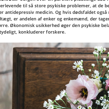
terlevende til så store psykiske problemer, at de 
ler antidepressiv medicin. Og hvis dødsfaldet ogs
dtægt, er andelen af enker og enkemænd, der tage
ørre. Økonomisk usikkerhed øger den psykiske bela
tydeligt, konkluderer forskere.