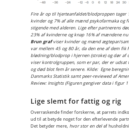
Fire år op til hjerteanfaldet/blodproppen tager 
kvinder og 7% af alle mænd psykofarmaka og fo
stigende med alderen. Lige efter partnerens død
23% af kvinderne og knap 16% af mændene nu 
Brun graf
viser kvinder og mænd ægtepar/sam
var mellem 45 og 80 år, da den ene af dem fik h
blødning/blodprop i hjernen (stroke) og dør af
viser kontrolgruppen, som er par, der er udsa
og død blot fem år senere. Kilde: Egne beregnin
Danmarks Statistik samt peer-reviewed af Ame
Review: Insights (Figuren gengiver data i figur 1 
Lige slemt for fattig og rig
Overraskende finder forskerne, at parrets indk
ud til at betyde noget for den efterlevende partn
Det betyder mere,
hvor stor en del
af husholdn