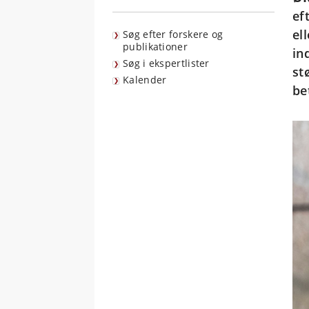
ef
el
Søg efter forskere og
publikationer
in
Søg i ekspertlister
st
Kalender
be