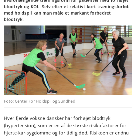
livsforlængende træningsform for patienter med forhøjet
blodtryk og KOL. Selv efter et relativt kort træningsforløb
med holdspil kan man måle et markant forbedret
blodtryk.
Foto: Center For Holdspil og Sundhed
Hver fjerde voksne dansker har forhøjet blodtryk
(hypertension), som er en af de største risikofaktorer for
hjerte-kar-sygdomme og for tidlig død. Risikoen er endnu