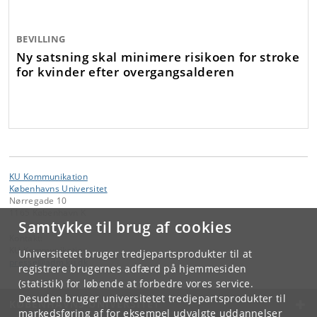
BEVILLING
Ny satsning skal minimere risikoen for stroke
for kvinder efter overgangsalderen
KU Kommunikation
Københavns Universitet
Nørregade 10
1165 København K
Samtykke til brug af cookies
Kontakt:
KU Kommunikation
Universitetet bruger tredjepartsprodukter til at
presse
@
adm
.
ku
.
dk
registrere brugernes adfærd på hjemmesiden
(statistik) for løbende at forbedre vores service.
Desuden bruger universitetet tredjepartsprodukter til
KØBENHAVNS UNIVERSITET
markedsføring af for eksempel udvalgte uddannelser