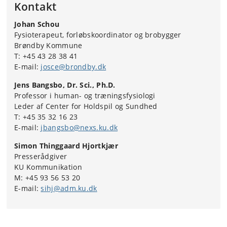
Kontakt
Johan Schou
Fysioterapeut, forløbskoordinator og brobygger
Brøndby Kommune
T: +45 43 28 38 41
E-mail:
josce@brondby.dk
Jens Bangsbo, Dr. Sci., Ph.D.
Professor i human- og træningsfysiologi
Leder af Center for Holdspil og Sundhed
T: +45 35 32 16 23
E-mail:
jbangsbo@nexs.ku.dk
Simon Thinggaard Hjortkjær
Presserådgiver
KU Kommunikation
M: +45 93 56 53 20
E-mail:
sihj@adm.ku.dk