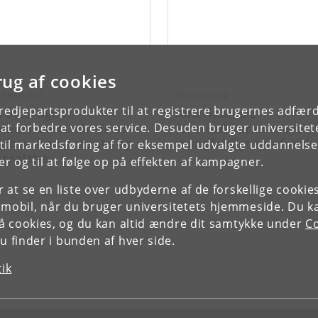
rug af cookies
SYKOLOGI
PSYKOLOGI
tredjepartsprodukter til at registrere brugernes adfæ
i efterligner
Amerikanere
inoriteter, når de er
foretrækker et mere
e at forbedre vores service. Desuden bruger universitet
arme, kompetente og
mangfoldigt samfund
il markedsføring af for eksempel udvalgte uddannelser e
oralske
r og til at følge op på effekten af kampagner.
or at se en liste over udbyderne af de forskellige cooki
 mobil, når du bruger universitetets hjemmeside. Du k
slå cookies, og du kan altid ændre dit samtykke under
Co
 finder i bunden af hver side.
tik