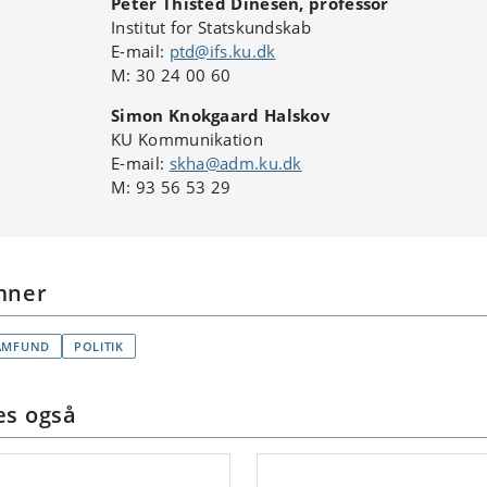
Peter Thisted Dinesen, professor
Institut for Statskundskab
E-mail:
ptd
@
ifs.ku
.
dk
M:
30 24 00 60
Simon Knokgaard Halskov
KU Kommunikation
E-mail:
skha@adm.ku.dk
M: 93 56 53 29
mner
AMFUND
POLITIK
s også