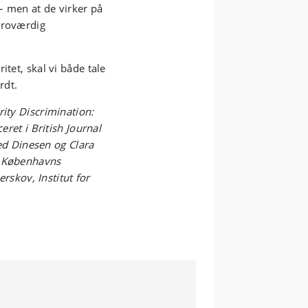
 – men at de virker på
troværdig
itet, skal vi både tale
rdt.
rity Discrimination:
eret i British Journal
ted Dinesen og Clara
, Københavns
kov, Institut for