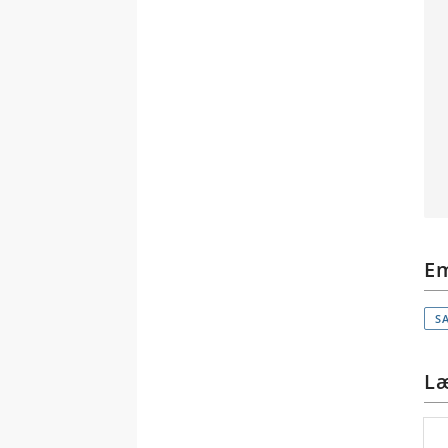
E
S
Læ