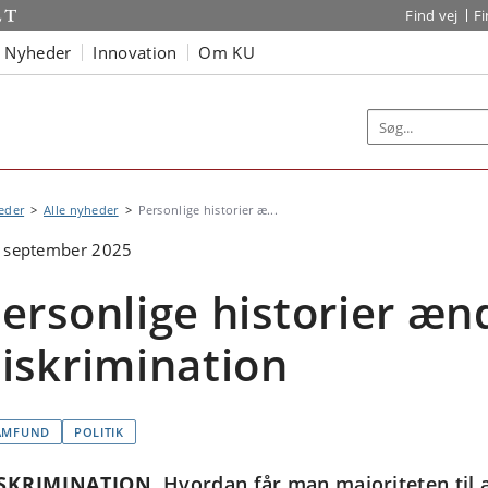
Find vej
F
Nyheder
Innovation
Om KU
eder
Alle nyheder
Personlige historier æ...
. september 2025
ersonlige historier æn
iskrimination
AMFUND
POLITIK
SKRIMINATION
Hvordan får man majoriteten til 