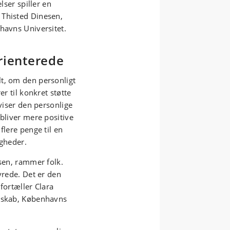
lser spiller en
 Thisted Dinesen,
havns Universitet.
rienterede
t, om den personligt
er til konkret støtte
 viser den personlige
 bliver mere positive
flere penge til en
igheder.
gsen, rammer folk.
vrede. Det er den
 fortæller Clara
ndskab, Københavns