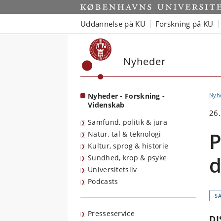
Start
Uddannelse på KU
Forskning på KU
Nyheder
Nyheder - Forskning -
Nyh
Videnskab
26
Samfund, politik & jura
P
Natur, tal & teknologi
Kultur, sprog & historie
d
Sundhed, krop & psyke
Universitetsliv
Podcasts
S
Presseservice
DI