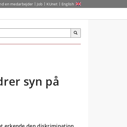
ind en medarbejder
Job
KUnet
English
drer syn på
at erkende den diskrimination,