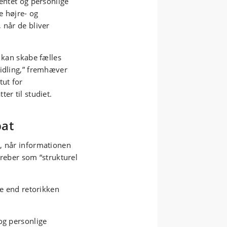
mentet og personlige
e højre- og
 når de bliver
i kan skabe fælles
midling,” fremhæver
ut for
er til studiet.
bat
, når informationen
egreber som “strukturel
re end retorikken
og personlige