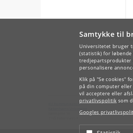
Samtykke til b
P
Universitetet bruger 
V
m
(statistik) for løbend
v
tredjepartsprodukter t
m
personalisere annonce
Klik på "Se cookies" f
på din computer eller
vil acceptere eller af
privatlivspolitik
som du
KU Kommunikation
Københavns Universitet
Googles privatlivspoli
Nørregade 10
1165 København K
Statistik
Acceptér eller afslå