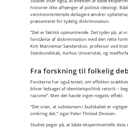
Studiet viser også, at effekten af både eksperi
historier ikke afhænger af politisk ideologi. Båd
venstreorienterede deltagere ændrer opfattelse,
præsenteret for tydelig diskrimination.
“Det er faktisk opmuntrende. Det tyder på, at v
forståelse af diskrimination med den rette for
Kim Mannemar Sønderskov, professor ved Instit
Statskundskab, Aarhus Universitet, og medforfatt
Fra forskning til folkelig de
Forskerne har også testet, om effekten svækkes
bliver ledsaget af identitetspolitisk retorik – b
racisme”. Men det havde ingen negativ effekt.
“Det viser, at substansen i budskabet er vigtige
omkring det,” siger Peter Thisted Dinesen.
Studiet peger på, at både eksperimentelle data 