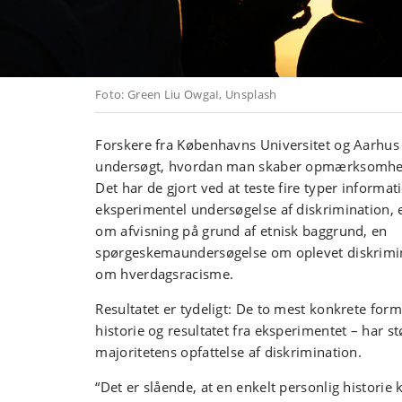
Foto: Green Liu OwgaI, Unsplash
Forskere fra Københavns Universitet og Aarhus 
undersøgt, hvordan man skaber opmærksomhed
Det har de gjort ved at teste fire typer informati
eksperimentel undersøgelse af diskrimination, e
om afvisning på grund af etnisk baggrund, en
spørgeskemaundersøgelse om oplevet diskrimi
om hverdagsracisme.
Resultatet er tydeligt: De to mest konkrete for
historie og resultatet fra eksperimentet – har st
majoritetens opfattelse af diskrimination.
“Det er slående, at en enkelt personlig histori