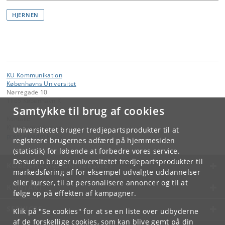
HJERNEN
KU Kommunikation
Københavns Universitet
Nørregade 10
1165 København K
Samtykke til brug af cookies
Kontakt:
KU Kommunikation
Universitetet bruger tredjepartsprodukter til at
presse
@
adm
.
ku
.
dk
registrere brugernes adfærd på hjemmesiden
(statistik) for løbende at forbedre vores service.
Desuden bruger universitetet tredjepartsprodukter til
KØBENHAVNS UNIVERSITET
markedsføring af for eksempel udvalgte uddannelser
eller kurser, til at personalisere annoncer og til at
KONTAKT
følge op på effekten af kampagner.
SERVICES
Klik på "Se cookies" for at se en liste over udbyderne
af de forskellige cookies, som kan blive gemt på din