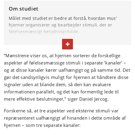
Om studiet
Målet med studiet er bedre at forstå, hvordan mus’
hjerner organiserer og bearbejder stimuli, der er
følelsesmæssigt betydningsfulde.
Forskerne testede dette ved at undersøge
FOLD TEKST IND ELLER UD
nerveaktiviteten i det såkaldte dorsomediale
”Mønstrene viser os, at hjernen sorterer de forskellige
præfrontale cortex i mus’ hjerner, mens de reagerede
aspekter af følelsesmæssige stimuli i separate ’kanaler’ –
på lyde, der for musene var associeret med positive
eller negative udfald – for eksempel en belønning.
og at disse kanaler kører uafhængigt og på samme tid. Det
gør det sandsynligvis muligt for hjernen at håndtere disse
Forskerne fandt, at dette område af hjernen samtidig
signaler uden at blande dem, så den kan evaluere
og uafhængigt registrerer forskellige karakteristika:
informationen parallelt, og det kan formentlig lede til
’Value’ (hvor vigtig signalet eller indtrykket føles),
mere effektive beslutninger,” siger Daniel Jercog.
’salience’ (hvor opmærksomhedsskabende det er) og
’valence’ (om det opfattes som godt eller dårligt).
Forskerne så, at tre aspekter ved eksterne stimuli var
repræsenteret uafhængigt af hinanden i dette område af
Studiet blev gennemført i samarbejde med forskere fra
den franske sundhedsforskningsorganisation INSERM
hjernen – som tre separate kanaler:
og det schweiziske Friedrich Miescher Institute for