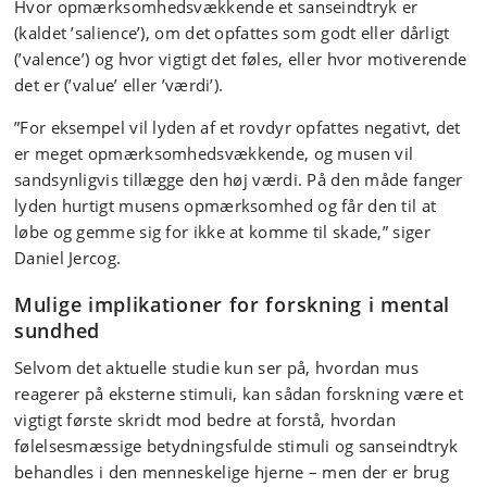
Hvor opmærksomhedsvækkende et sanseindtryk er
Biomedical Research.
(kaldet ’salience’), om det opfattes som godt eller dårligt
(’valence’) og hvor vigtigt det føles, eller hvor motiverende
det er (’value’ eller ’værdi’).
”For eksempel vil lyden af et rovdyr opfattes negativt, det
er meget opmærksomhedsvækkende, og musen vil
sandsynligvis tillægge den høj værdi. På den måde fanger
lyden hurtigt musens opmærksomhed og får den til at
løbe og gemme sig for ikke at komme til skade,” siger
Daniel Jercog.
Mulige implikationer for forskning i mental
sundhed
Selvom det aktuelle studie kun ser på, hvordan mus
reagerer på eksterne stimuli, kan sådan forskning være et
vigtigt første skridt mod bedre at forstå, hvordan
følelsesmæssige betydningsfulde stimuli og sanseindtryk
behandles i den menneskelige hjerne – men der er brug