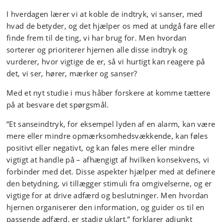
I hverdagen lærer vi at koble de indtryk, vi sanser, med
hvad de betyder, og det hjælper os med at undgå fare eller
finde frem til de ting, vi har brug for. Men hvordan
sorterer og prioriterer hjernen alle disse indtryk og
vurderer, hvor vigtige de er, så vi hurtigt kan reagere på
det, vi ser, hører, mærker og sanser?
Med et nyt studie i mus håber forskere at komme tættere
på at besvare det spørgsmål.
”Et sanseindtryk, for eksempel lyden af en alarm, kan være
mere eller mindre opmærksomhedsvækkende, kan føles
positivt eller negativt, og kan føles mere eller mindre
vigtigt at handle på – afhængigt af hvilken konsekvens, vi
forbinder med det. Disse aspekter hjælper med at definere
den betydning, vi tillægger stimuli fra omgivelserne, og er
vigtige for at drive adfærd og beslutninger. Men hvordan
hjernen organiserer den information, og guider os til en
passende adfærd, er stadig uklart,” forklarer adjunkt