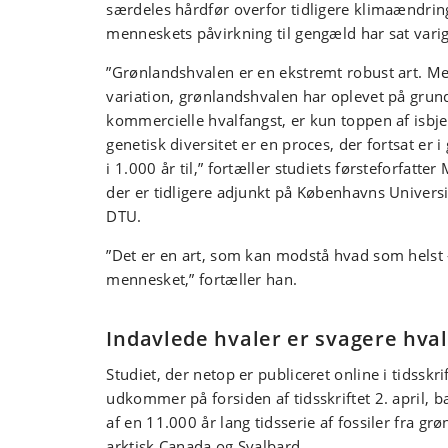
særdeles hårdfør overfor tidligere klimaændrin
menneskets påvirkning til gengæld har sat varig
”Grønlandshvalen er en ekstremt robust art. Me
variation, grønlandshvalen har oplevet på grun
kommercielle hvalfangst, er kun toppen af isbje
genetisk diversitet er en proces, der fortsat er i
i 1.000 år til,” fortæller studiets førsteforfatte
der er tidligere adjunkt på Københavns Universi
DTU.
”Det er en art, som kan modstå hvad som helst –
mennesket,” fortæller han.
Indavlede hvaler er svagere hva
Studiet, der netop er publiceret online i tidsskri
udkommer på forsiden af tidsskriftet 2. april, b
af en 11.000 år lang tidsserie af fossiler fra gr
arktisk Canada og Svalbard.