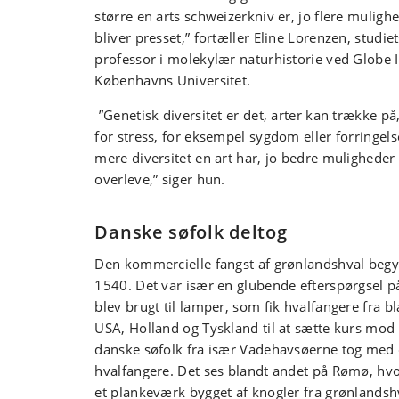
større en arts schweizerkniv er, jo flere muligh
bliver presset,” fortæller Eline Lorenzen, studie
professor i molekylær naturhistorie ved Globe I
Københavns Universitet.
”Genetisk diversitet er det, arter kan trække på
for stress, for eksempel sygdom eller forringelse
mere diversitet en art har, jo bedre muligheder 
overleve,” siger hun.
Danske søfolk deltog
Den kommercielle fangst af grønlandshval beg
1540. Det var især en glubende efterspørgsel på
blev brugt til lamper, som fik hvalfangere fra b
USA, Holland og Tyskland til at sætte kurs mod 
danske søfolk fra især Vadehavsøerne tog med
hvalfangere. Det ses blandt andet på Rømø, hvor
et plankeværk bygget af knogler fra grønlandsh