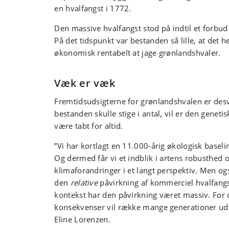
en hvalfangst i 1772.
Den massive hvalfangst stod på indtil et forbud t
På det tidspunkt var bestanden så lille, at det h
økonomisk rentabelt at jage grønlandshvaler.
Væk er væk
Fremtidsudsigterne for grønlandshvalen er des
bestanden skulle stige i antal, vil er den geneti
være tabt for altid.
”Vi har kortlagt en 11.000-årig økologisk baseli
Og dermed får vi et indblik i artens robusthed o
klimaforandringer i et langt perspektiv. Men ogs
den
relative
påvirkning af kommerciel hvalfangs
kontekst har den påvirkning været massiv. For 
konsekvenser vil række mange generationer ud i
Eline Lorenzen.