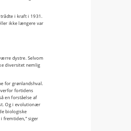
rådte i kraft i 1931.
eller ikke længere var
værre dystre. Selvom
ske diversitet nemlig
ne for grønlandshval.
verfor fortidens
å en forståelse af
t. Og i evolutionær
de biologiske
 fremtiden,” siger