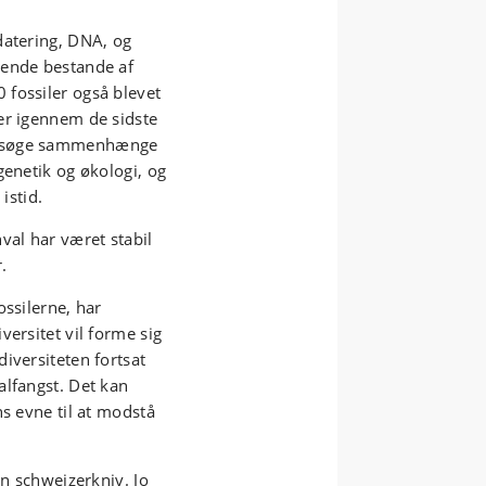
datering, DNA, og
vende bestande af
fossiler også blevet
er igennem de sidste
ersøge sammenhænge
genetik og økologi, og
istid.
val har været stabil
.
ossilerne, har
ersitet vil forme sig
iversiteten fortsat
alfangst. Det kan
ns evne til at modstå
en schweizerkniv. Jo