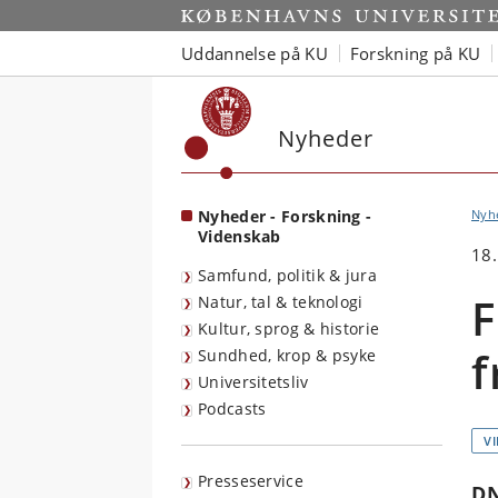
Start
Uddannelse på KU
Forskning på KU
Nyheder
Nyheder - Forskning -
Nyh
Videnskab
18.
Samfund, politik & jura
F
Natur, tal & teknologi
Kultur, sprog & historie
f
Sundhed, krop & psyke
Universitetsliv
Podcasts
V
Presseservice
D