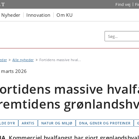
Find vej
F
Nyheder
Innovation
Om KU
eder
Alle nyheder
Fortidens massive hval...
 marts 2026
ortidens massive hvalf
remtidens grønlandshv
ILDE DYR
ARKTIS
NATUR OG MILJØ
DNA, GENER OG PROTEINER
NA
Kommerciel hvalfangst har gjort grønlandshvale