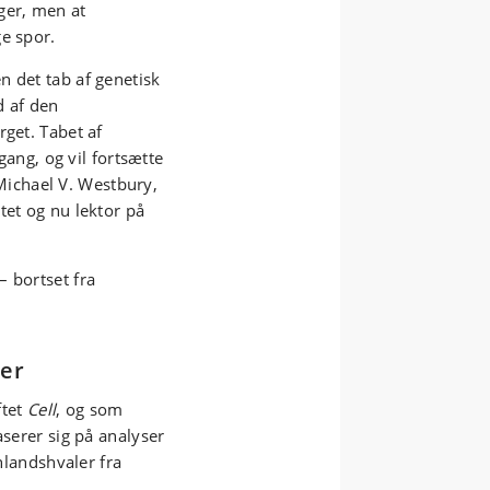
ger, men at
e spor.
n det tab af genetisk
d af den
rget. Tabet af
 gang, og vil fortsætte
r Michael V. Westbury,
tet og nu lektor på
 bortset fra
ler
ftet
Cell
, og som
aserer sig på analyser
ønlandshvaler fra