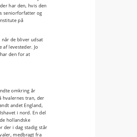
eder har den, hvis den
ts seniorforfatter og
nstitute på
, når de bliver udsat
 af levesteder. Jo
har den for at
yndte omkring år
 hvalernes tran, der
landt andet England,
Ishavet i nord. En del
 de hollandske
 der i dag stadig står
valer, medbragt fra