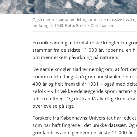
Også danske sømænd deltog under de massive hvalto
omkring år 1540. Foto: Fredrik Christiansen
En unik samling af forhistoriske knogler fra gr
stammer fra de sidste 11.000 år, røber nu en hidt
om menneskets påvirkning på naturen.
De gamle knogler sladrer nemlig om, at fortide
kommercielle fangst på grønlandshvaler, som 
400 år og helt frem til år 1931 – også med delt
søfolk – vil trække ødelæggende spor i artens g
ud i fremtiden. Og det kan få alvorlige konsekv
overlevelse på sigt.
Forskere fra Københavns Universitet har ledt et 
som har haft fingrene i det unikke datasæt. Og d
grønlandshvalen igennem de sidste 11.000 år f