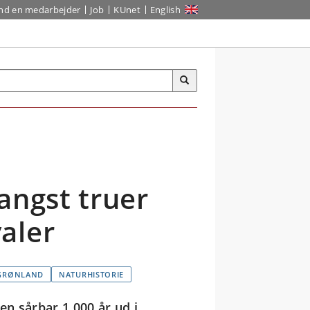
ind en medarbejder
Job
KUnet
English
angst truer
aler
GRØNLAND
NATURHISTORIE
n sårbar 1.000 år ud i