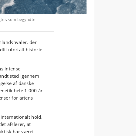
gter, som begyndte
ønlandshvaler, der
il ufortalt historie
ns intense
fandt sted igennem
agelse af danske
enetik hele 1.000 år
enser for artens
internationalt hold,
et afslører, at
aktisk har været