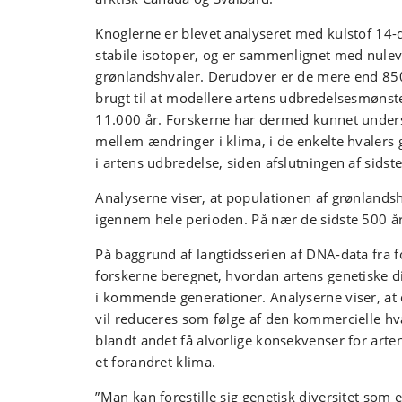
Knoglerne er blevet analyseret med kulstof 14-
stabile isotoper, og er sammenlignet med nule
grønlandshvaler. Derudover er de mere end 850 
brugt til at modellere artens udbredelsesmønst
11.000 år. Forskerne har dermed kunnet und
mellem ændringer i klima, i de enkelte hvalers 
i artens udbredelse, siden afslutningen af sidste 
Analyserne viser, at populationen af grønlandsh
igennem hele perioden. På nær de sidste 500 år
På baggrund af langtidsserien af DNA-data fra f
forskerne beregnet, hvordan artens genetiske div
i kommende generationer. Analyserne viser, at d
vil reduceres som følge af den kommercielle hv
blandt andet få alvorlige konsekvenser for arte
et forandret klima.
”Man kan forestille sig genetisk diversitet som 