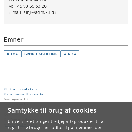
M: +45 93 56 53 20
E-mail: sihj@adm.ku.dk
Emner
KLIMA
GRØN OMSTILLING
AFRIKA
KU Kommunikation
Københavns Universitet
Nørregade 10
1165 København K
Samtykke til brug af cookies
Kontakt:
KU Kommunikation
Universitetet bruger tredjepartsprodukter til at
presse
@
adm
.
ku
.
dk
registrere brugernes adfærd på hjemmesiden