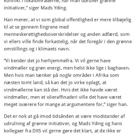
konflikt i lokalområderne, når man udruller grønne
initiativer,” siger Mads Yding.
Han mener, at vi som global offentlighed er mere tilbøjelig
til at se gennem fingrene med
menneskerettighedsoverskridelser og anden adfærd, som
vi ellers ville finde forkastelig, når det foregår i den grønne
omstillings og i klimaets navn.
”Vi kender det jo herhjemmefra. Vi vil gerne have
vindmøller og grøn energi, men helst ikke lige i baghaven.
Men hvis man tænker på nogle områder i Afrika som
næsten tomt land, så kan det jo virke oplagt, at
vindmøllerne kan stå der. Hvis det ikke havde været
vindmøller, men et olieraffinaderi ville det have været
meget sværere for mange at argumentere for,” siger han.
Det er nok at gå imod tidsånden at være modstander af
udrulning af grønne initiativer, og Mads Yding og hans
kollegaer fra DIIS vil gerne gøre det klart, at de ikke er