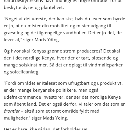
naturbeskyttelsens navn indhegnes nogle områder for at
beskytte dyre- og plantelivet.
”Noget af det værste, der kan ske, hvis du lever som hyrde
er jo, at du mister din mobilitet og mister adgang til
græsning og de tilgængelige vandhuller. Det er jo det, de
lever af,” siger Mads Yding.
Og hvor skal Kenyas grønne strøm produceres? Det skal
den i det nordlige Kenya, hvor der er tørt, blæsende og
mange solskinstimer. Så det er oplagt til vindmølleparker
og solcelleanlæg.
”Fordi området er italesat som ufrugtbart og uproduktivt,
er der mange kenyanske politikere, men også
udefrakommende investorer, der ser det nordlige Kenya
som åbent land. Det er også derfor, vi taler om det som en
frontier
– altså som et tomt område fyldt med
muligheder,” siger Mads Yding.
Det er bare ikke sådan, det forholder sig.