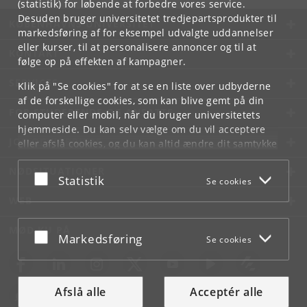
(statistik) for løbende at forbedre vores service.
Desuden bruger universitetet tredjepartsprodukter til
KØBENHAVNS UNIVERSITET
markedsføring af for eksempel udvalgte uddannelser
eller kurser, til at personalisere annoncer og til at
KONTAKT
følge op på effekten af kampagner.
SERVICES
Klik på "Se cookies" for at se en liste over udbyderne
af de forskellige cookies, som kan blive gemt på din
FOR STUDERENDE OG ANSATTE
computer eller mobil, når du bruger universitetets
hjemmeside. Du kan selv vælge om du vil acceptere
JOB OG KARRIERE
eller afslå cookies, og du kan altid ændre dit samtykke
under
Cookie- og privatlivspolitik
som du finder i
NØDSITUATIONER
bunden af hver side.
Acceptér eller afslå
Statistik
Se cookies
Googles privatlivspolitik
WEB
MØD KU PÅ
Acceptér eller afslå
Markedsføring
Se cookies
Afslå alle
Acceptér alle