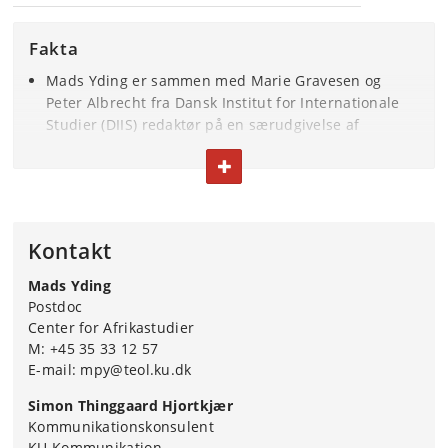
Fakta
Mads Yding er sammen med Marie Gravesen og
Peter Albrecht fra Dansk Institut for Internationale
Studier (DIIS) redaktør på en særudgivelse af
tidsskriftet World Development.
FOLD TEKST IND ELLER UD
Særudgivelsen hedder ’Scarcity, Natural Resources
and Conflict in Africa’ og indeholder ny,
fagfællebedømt forskning, som omhandler konflikter,
grønne initiativer, minedrift og naturressourcer i en
Kontakt
række afrikanske lande.
Mads Yding
Postdoc
Center for Afrikastudier
M: +45 35 33 12 57
E-mail: mpy@teol.ku.dk
Simon Thinggaard Hjortkjær
Kommunikationskonsulent
KU Kommunikation