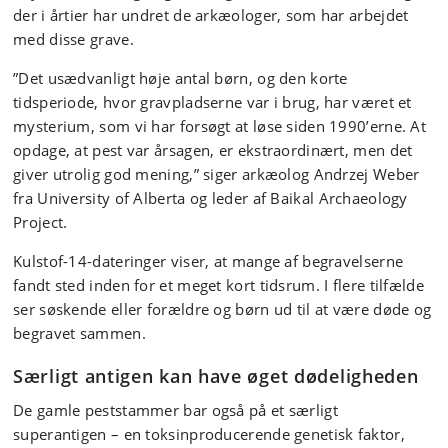
der i årtier har undret de arkæologer, som har arbejdet
med disse grave.
”Det usædvanligt høje antal børn, og den korte
tidsperiode, hvor gravpladserne var i brug, har været et
mysterium, som vi har forsøgt at løse siden 1990’erne. At
opdage, at pest var årsagen, er ekstraordinært, men det
giver utrolig god mening,” siger arkæolog Andrzej Weber
fra University of Alberta og leder af Baikal Archaeology
Project.
Kulstof-14-dateringer viser, at mange af begravelserne
fandt sted inden for et meget kort tidsrum. I flere tilfælde
ser søskende eller forældre og børn ud til at være døde og
begravet sammen.
Særligt antigen kan have øget dødeligheden
De gamle peststammer bar også på et særligt
superantigen – en toksinproducerende genetisk faktor,