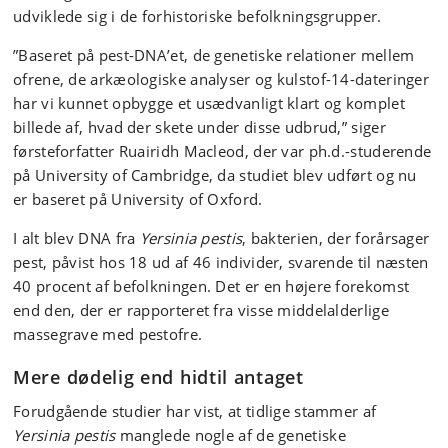
udviklede sig i de forhistoriske befolkningsgrupper.
”Baseret på pest-DNA’et, de genetiske relationer mellem
ofrene, de arkæologiske analyser og kulstof-14-dateringer
har vi kunnet opbygge et usædvanligt klart og komplet
billede af, hvad der skete under disse udbrud,” siger
førsteforfatter Ruairidh Macleod, der var ph.d.-studerende
på University of Cambridge, da studiet blev udført og nu
er baseret på University of Oxford.
I alt blev DNA fra
Yersinia pestis
, bakterien, der forårsager
pest, påvist hos 18 ud af 46 individer, svarende til næsten
40 procent af befolkningen. Det er en højere forekomst
end den, der er rapporteret fra visse middelalderlige
massegrave med pestofre.
Mere dødelig end hidtil antaget
Forudgående studier har vist, at tidlige stammer af
Yersinia pestis
manglede nogle af de genetiske