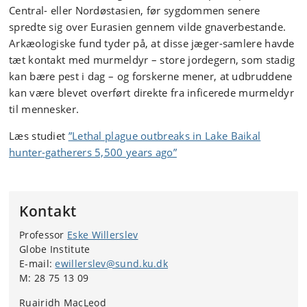
Central- eller Nordøstasien, før sygdommen senere
spredte sig over Eurasien gennem vilde gnaverbestande.
Arkæologiske fund tyder på, at disse jæger-samlere havde
tæt kontakt med murmeldyr – store jordegern, som stadig
kan bære pest i dag – og forskerne mener, at udbruddene
kan være blevet overført direkte fra inficerede murmeldyr
til mennesker.
Læs studiet
”Lethal plague outbreaks in Lake Baikal
hunter-gatherers 5,500 years ago”
Kontakt
Professor
Eske Willerslev
Globe Institute
E-mail:
ewillerslev@sund.ku.dk
M: 28 75 13 09
Ruairidh MacLeod