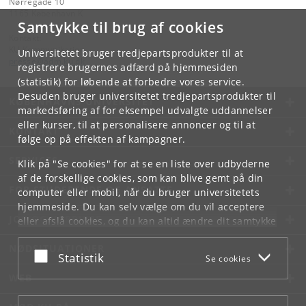
Nørregade 10
1165 København K
Samtykke til brug af cookies
Kontakt:
KU Kommunikation
Universitetet bruger tredjepartsprodukter til at
presse
@
adm
.
ku
.
dk
registrere brugernes adfærd på hjemmesiden
(statistik) for løbende at forbedre vores service.
Desuden bruger universitetet tredjepartsprodukter til
KØBENHAVNS UNIVERSITET
markedsføring af for eksempel udvalgte uddannelser
eller kurser, til at personalisere annoncer og til at
KONTAKT
følge op på effekten af kampagner.
SERVICES
Klik på "Se cookies" for at se en liste over udbyderne
af de forskellige cookies, som kan blive gemt på din
FOR STUDERENDE OG ANSATTE
computer eller mobil, når du bruger universitetets
hjemmeside. Du kan selv vælge om du vil acceptere
JOB OG KARRIERE
eller afslå cookies, og du kan altid ændre dit samtykke
under
Cookie- og privatlivspolitik
som du finder i
NØDSITUATIONER
bunden af hver side.
Acceptér eller afslå
Statistik
Se cookies
Googles privatlivspolitik
WEB