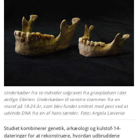
Underkæber fra to individer udgravet fra gravpladsen i det
østlige Sibirien. Underkæben til venstre stammer fra en
mand på 18-24 år, som blev fundet smittet med pest ved at
udvinde DNA fra en af hans tænder. Foto: Angela Lieverse
Studiet kombinerer genetik, arkæologi og kulstof-14-
dateringer for at rekonstruere, hvordan udbruddene