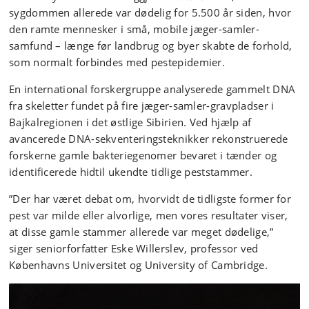
sygdommen allerede var dødelig for 5.500 år siden, hvor
den ramte mennesker i små, mobile jæger-samler-
samfund – længe før landbrug og byer skabte de forhold,
som normalt forbindes med pestepidemier.
En international forskergruppe analyserede gammelt DNA
fra skeletter fundet på fire jæger-samler-gravpladser i
Bajkalregionen i det østlige Sibirien. Ved hjælp af
avancerede DNA-sekventeringsteknikker rekonstruerede
forskerne gamle bakteriegenomer bevaret i tænder og
identificerede hidtil ukendte tidlige peststammer.
”Der har været debat om, hvorvidt de tidligste former for
pest var milde eller alvorlige, men vores resultater viser,
at disse gamle stammer allerede var meget dødelige,”
siger seniorforfatter Eske Willerslev, professor ved
Københavns Universitet og University of Cambridge.