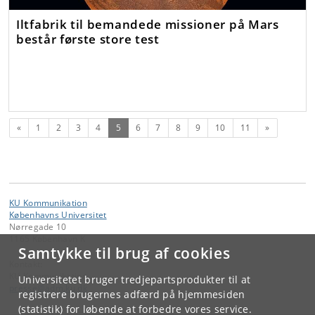
Iltfabrik til bemandede missioner på Mars
består første store test
Forrige
(nuværende)
Næste
«
1
2
3
4
5
6
7
8
9
10
11
»
KU Kommunikation
Københavns Universitet
Nørregade 10
1165 København K
Samtykke til brug af cookies
Kontakt:
KU Kommunikation
Universitetet bruger tredjepartsprodukter til at
presse
@
adm
.
ku
.
dk
registrere brugernes adfærd på hjemmesiden
(statistik) for løbende at forbedre vores service.