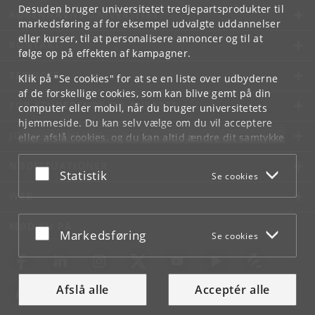
Desuden bruger universitetet tredjepartsprodukter til
KØBENHAVNS UNIVERSITET
markedsføring af for eksempel udvalgte uddannelser
eller kurser, til at personalisere annoncer og til at
KONTAKT
følge op på effekten af kampagner.
SERVICES
Klik på "Se cookies" for at se en liste over udbyderne
af de forskellige cookies, som kan blive gemt på din
FOR STUDERENDE OG ANSATTE
computer eller mobil, når du bruger universitetets
hjemmeside. Du kan selv vælge om du vil acceptere
JOB OG KARRIERE
eller afslå cookies, og du kan altid ændre dit samtykke
under
Cookie- og privatlivspolitik
som du finder i
NØDSITUATIONER
bunden af hver side.
Acceptér eller afslå
Statistik
Se cookies
Googles privatlivspolitik
WEB
MØD KU PÅ
Acceptér eller afslå
Markedsføring
Se cookies
Afslå alle
Acceptér alle