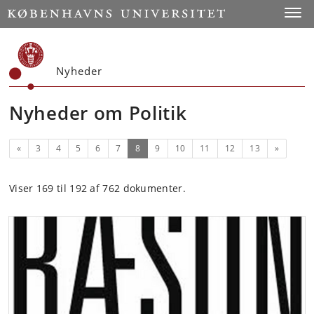
Start
Toggl
Nyheder
Nyheder om Politik
Forrige
(nuværende)
Næste
«
3
4
5
6
7
8
9
10
11
12
13
»
Viser 169 til 192 af 762 dokumenter.