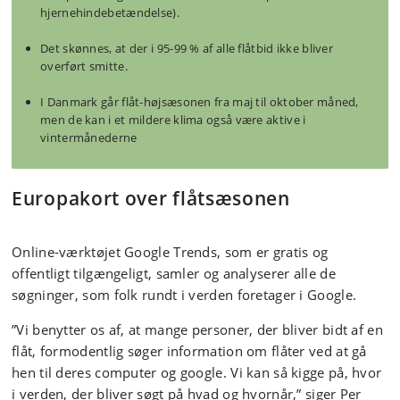
hjernehindebetændelse).
Det skønnes, at der i 95-99 % af alle flåtbid ikke bliver
overført smitte.
I Danmark går flåt-højsæsonen fra maj til oktober måned,
men de kan i et mildere klima også være aktive i
vintermånederne
Europakort over flåtsæsonen
Online-værktøjet Google Trends, som er gratis og
offentligt tilgængeligt, samler og analyserer alle de
søgninger, som folk rundt i verden foretager i Google.
”Vi benytter os af, at mange personer, der bliver bidt af en
flåt, formodentlig søger information om flåter ved at gå
hen til deres computer og google. Vi kan så kigge på, hvor
i verden, der bliver søgt på hvad og hvornår,” siger Per