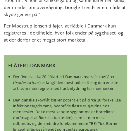
1000 m
. Vi kan altså ikke gå ud og samle flåter i en skala,
der minder om overvågning. Google Trends er en måde at
skyde genvej på.”
Per Moestrup Jensen tilføjer, at flåtbid i Danmark kun
registreres i de tilfælde, hvor folk ender på sygehuset, og
at der derfor er et meget stort mørketal.
FLÅTER I DANMARK
Der findes cirka 20 flåtarter i Danmark, hvoraf skovflåten
(
ixodes ricinus
) er langt den mest udbredte og den eneste
art, som man regner med har betydning for mennesker.
Den danske skovflåt bærer potentielt på cirka 20 forskellige
infektionssygdomme, hvoraf de fleste er sjældne hos
mennesker. De to mest kendte sygdomme er borreliose
(forårsaget af Borrelia-bakterien), som er den mest
udbredte, og den mindre forekommende TBE (Tick-Borne
Encephalitis også kendt som centraleuropæisk