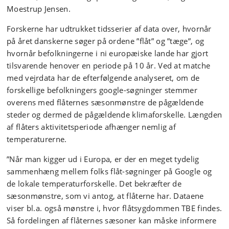
Moestrup Jensen.
Forskerne har udtrukket tidsserier af data over, hvornår
på året danskerne søger på ordene ”flåt” og ”tæge”, og
hvornår befolkningerne i ni europæiske lande har gjort
tilsvarende henover en periode på 10 år. Ved at matche
med vejrdata har de efterfølgende analyseret, om de
forskellige befolkningers google-søgninger stemmer
overens med flåternes sæsonmønstre de pågældende
steder og dermed de pågældende klimaforskelle. Længden
af flåters aktivitetsperiode afhænger nemlig af
temperaturerne.
”Når man kigger ud i Europa, er der en meget tydelig
sammenhæng mellem folks flåt-søgninger på Google og
de lokale temperaturforskelle. Det bekræfter de
sæsonmønstre, som vi antog, at flåterne har. Dataene
viser bl.a. også mønstre i, hvor flåtsygdommen TBE findes.
Så fordelingen af flåternes sæsoner kan måske informere