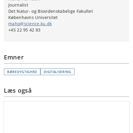
Journalist
Du kan selv undersøge viden om, hvornår den
Det Natur- og Biovidenskabelige Fakultet
danske befolkning søger information om flåter ved at
Københavns Universitet
bruge Google
maho@science.ku.dk
Trends:
https://trends.google.com/trends/explore?
+45 22 95 42 83
q=fl%C3%A5ter&geo=DK
Emner
BÆREDYGTIGHED
DIGITALISERING
Læs også