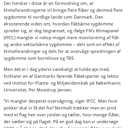
Der hersker i disse år en formodning om, at
klimaforandringerne vil bringe flere flåter og dermed flere
sygdomme til nordlige lande som Danmark. Den
eksisterende viden om, hvordan flåtbårne sygdomme
spreder sig, er dog begrænset, og ifølge FN’s Klimapanel
(IPCC) mangler vi netop meget mere monitorering af flåt-
og andre vektorbårne sygdomme – dels som en effekt af
klimaforandringer og dels for at overvåge spredningen af
sygdomme som borreliose og TBE.
Men det er i dag yderst vanskeligt at holde øje med,
forklarer en af Danmarks førende flåteksperter og lektor
ved Institut for Plante- og Miljøvidenskab på Københavns
Universitet, Per Moestrup Jensen:
”Vi mangler desperat overvågning, siger IPCC. Men hvor
pokker skal vi få det fra? Normalt trækker man en pind
med et flag hen over jorden og tæller, hvor mange flåter,
der sætter sig på flaget. På en god dag kan vi undersøge
2