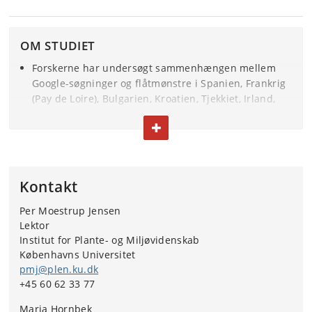
OM STUDIET
Forskerne har undersøgt sammenhængen mellem
Google-søgninger og flåtmønstre i Spanien, Frankrig
(Pay de Loire), Bulgarien, Kroatien, Tjekkiet, Irland,
Litauen, Norge og Danmark.
FOLD TEKST IND ELLER UD
Ud over biolog og lektor Per Moestrup Jensen fra
Institut for Plante- og Miljøvidenskab, er studiet
udført af Finn Danielsen fra NORDECO (Nordic
Kontakt
Agency for Development and Ecology), som er
internationalt anerkendt ekspert i overvågning af
Per Moestrup Jensen
naturressourcer, og af Sigudur Skarphedinsson,
Lektor
leder af Klinisk Center for Vektorbårne Infektioner på
Institut for Plante- og Miljøvidenskab
Odense Universitets Hospital.
Københavns Universitet
pmj@plen.ku.dk
Studiet er bragt i det videnskabelige tidsskrift
+45 60 62 33 77
Insects
.
Maria Hornbek