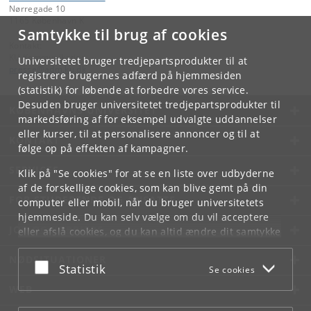
Nørregade 10
1165 København K
Samtykke til brug af cookies
Kontakt:
KU Kommunikation
Universitetet bruger tredjepartsprodukter til at
presse
@
adm
.
ku
.
dk
registrere brugernes adfærd på hjemmesiden
(statistik) for løbende at forbedre vores service.
Desuden bruger universitetet tredjepartsprodukter til
KØBENHAVNS UNIVERSITET
markedsføring af for eksempel udvalgte uddannelser
eller kurser, til at personalisere annoncer og til at
KONTAKT
følge op på effekten af kampagner.
SERVICES
Klik på "Se cookies" for at se en liste over udbyderne
af de forskellige cookies, som kan blive gemt på din
FOR STUDERENDE OG ANSATTE
computer eller mobil, når du bruger universitetets
hjemmeside. Du kan selv vælge om du vil acceptere
JOB OG KARRIERE
eller afslå cookies, og du kan altid ændre dit samtykke
under
Cookie- og privatlivspolitik
som du finder i
NØDSITUATIONER
bunden af hver side.
Acceptér eller afslå
Statistik
Se cookies
Googles privatlivspolitik
WEB