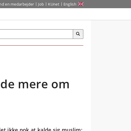
ind en medarbejder
Job
KUnet
English
vide mere om
t ikke nok at kalde sig muslim;