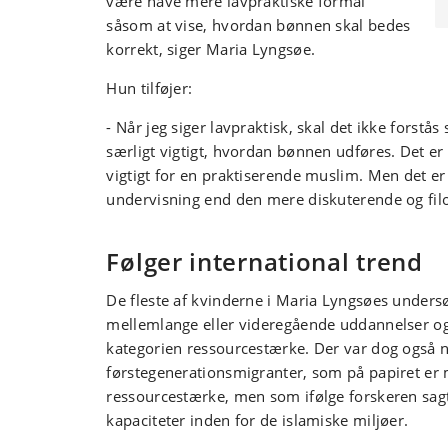
være have mere lavpraktiske formål
såsom at vise, hvordan bønnen skal bedes
korrekt, siger Maria Lyngsøe.
Hun tilføjer:
- Når jeg siger lavpraktisk, skal det ikke forstås 
særligt vigtigt, hvordan bønnen udføres. Det er
vigtigt for en praktiserende muslim. Men det e
undervisning end den mere diskuterende og filo
Følger
international trend
De fleste af kvinderne i Maria Lyngsøes unders
mellemlange eller videregående uddannelser og 
kategorien ressourcestærke. Der var dog også 
førstegenerationsmigranter, som på papiret er
ressourcestærke, men som ifølge forskeren sag
kapaciteter inden for de islamiske miljøer.