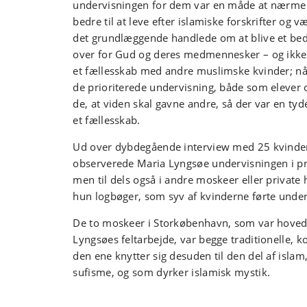
undervisningen for dem var en måde at nærme 
bedre til at leve efter islamiske forskrifter og 
det grundlæggende handlede om at blive et be
over for Gud og deres medmennesker – og ikke 
et fællesskab med andre muslimske kvinder; når
de prioriterede undervisning, både som elever 
de, at viden skal gavne andre, så der var en tyd
et fællesskab.
Ud over dybdegående interview med 25 kvinder 
observerede Maria Lyngsøe undervisningen i p
men til dels også i andre moskeer eller privat
hun logbøger, som syv af kvinderne førte under
De to moskeer i Storkøbenhavn, som var hoved
Lyngsøes feltarbejde, var begge traditionelle, 
den ene knytter sig desuden til den del af isla
sufisme, og som dyrker islamisk mystik.