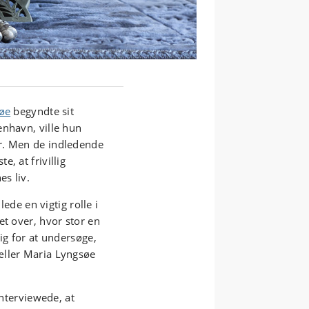
søe
begyndte sit
enhavn, ville hun
r. Men de indledende
, at frivillig
es liv.
lede en vigtig rolle i
et over, hvor stor en
ig for at undersøge,
æller Maria Lyngsøe
interviewede, at