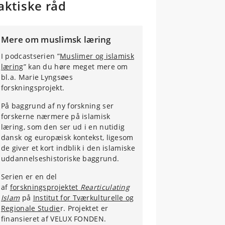
aktiske råd
Mere om muslimsk læring
I podcastserien ”
Muslimer og islamisk
læring
” kan du høre meget mere om
bl.a. Marie Lyngsøes
forskningsprojekt.
På baggrund af ny forskning ser
forskerne nærmere på islamisk
læring, som den ser ud i en nutidig
dansk og europæisk kontekst, ligesom
de giver et kort indblik i den islamiske
uddannelseshistoriske baggrund.
Serien er en del
af
forskningsprojektet
Rearticulating
Islam
på
Institut for Tværkulturelle og
Regionale Studie
r. Projektet er
finansieret af VELUX FONDEN.