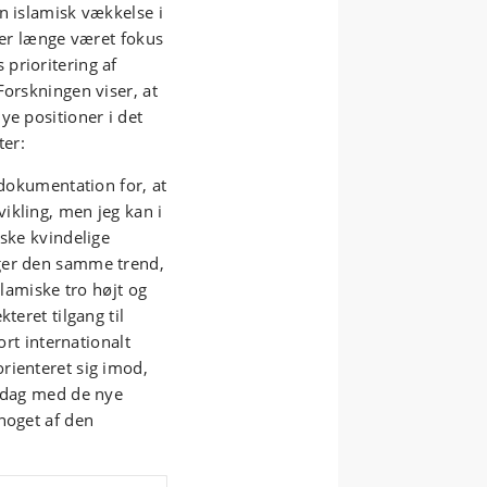
n islamisk vækkelse i
 der længe været fokus
prioritering af
Forskningen viser, at
ye positioner i det
ter:
 dokumentation for, at
ikling, men jeg kan i
nske kvindelige
ger den samme trend,
slamiske tro højt og
teret tilgang til
ort internationalt
rienteret sig imod,
i dag med de nye
noget af den