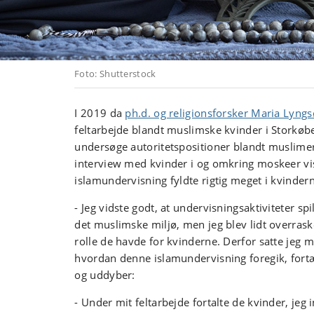
Foto: Shutterstock
I 2019 da
ph.d. og religionsforsker Maria Lyng
feltarbejde blandt muslimske kvinder i Storkøb
undersøge autoritetspositioner blandt muslime
interview med kvinder i og omkring moskeer viste
islamundervisning fyldte rigtig meget i kvindern
- Jeg vidste godt, at undervisningsaktiviteter spil
det muslimske miljø, men jeg blev lidt overrask
rolle de havde for kvinderne. Derfor satte jeg m
hvordan denne islamundervisning foregik, fort
og uddyber:
- Under mit feltarbejde fortalte de kvinder, jeg 