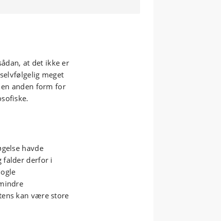
sådan, at det ikke er
 selvfølgelig meget
r en anden form for
sofiske.
øgelse havde
falder derfor i
nogle
 mindre
tens kan være store