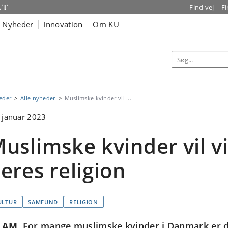
Find vej
F
Nyheder
Innovation
Om KU
eder
Alle nyheder
Muslimske kvinder vil ...
 januar 2023
uslimske kvinder vil 
eres religion
ULTUR
SAMFUND
RELIGION
LAM
For mange muslimske kvinder i Danmark er de