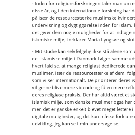
- Inden for religionsforskningen taler man om e
disse år, og i den internationale forskning har
på især de ressourcestærke muslimske kvinders 
undervisning og dygtiggørelse inden for islam. 
det giver dem nogle muligheder for at indtage n
islamiske miljø, forklarer Maria Lyngsøe og slut
- Mit studie kan selvfølgelig ikke stå alene som
det islamiske miljø i Danmark følger samme udv
hvert fald se, at mange religiøst dedikerede da
muslimer, især de ressourcestærke af dem, føl
som vi ser internationalt. De prioriterer deres i
vil gerne blive mere vidende og få en mere reflek
deres religiøse praksis. Der har altid været et st
islamisk miljø, som danske muslimer også har o
men det er ganske enkelt blevet meget lettere 
digitale muligheder, og det kan måske forklare 
udvikling, jeg kan se i min undersøgelse.