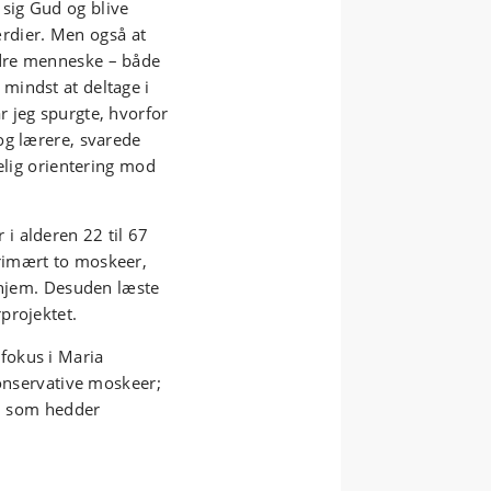
sig Gud og blive
værdier. Men også at
dre menneske – både
mindst at deltage i
 jeg spurgte, hvorfor
og lærere, svarede
elig orientering mod
i alderen 22 til 67
rimært to moskeer,
e hjem. Desuden læste
projektet.
fokus i Maria
konservative moskeer;
m, som hedder