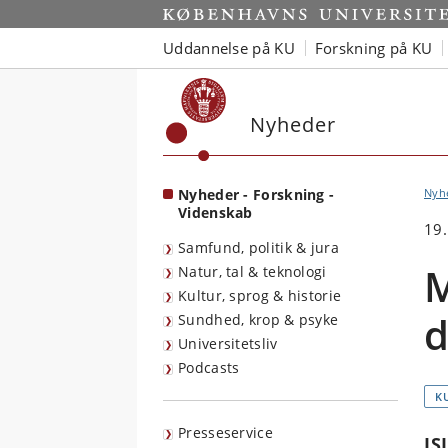
Start
Uddannelse på KU
Forskning på KU
Nyheder
Nyheder - Forskning -
Nyh
Videnskab
19.
Samfund, politik & jura
M
Natur, tal & teknologi
Kultur, sprog & historie
d
Sundhed, krop & psyke
Universitetsliv
Podcasts
K
Presseservice
IS