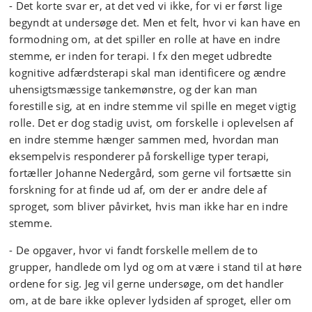
- Det korte svar er, at det ved vi ikke, for vi er først lige
begyndt at undersøge det. Men et felt, hvor vi kan have en
formodning om, at det spiller en rolle at have en indre
stemme, er inden for terapi. I fx den meget udbredte
kognitive adfærdsterapi skal man identificere og ændre
uhensigtsmæssige tankemønstre, og der kan man
forestille sig, at en indre stemme vil spille en meget vigtig
rolle. Det er dog stadig uvist, om forskelle i oplevelsen af
en indre stemme hænger sammen med, hvordan man
eksempelvis responderer på forskellige typer terapi,
fortæller Johanne Nedergård, som gerne vil fortsætte sin
forskning for at finde ud af, om der er andre dele af
sproget, som bliver påvirket, hvis man ikke har en indre
stemme.
- De opgaver, hvor vi fandt forskelle mellem de to
grupper, handlede om lyd og om at være i stand til at høre
ordene for sig. Jeg vil gerne undersøge, om det handler
om, at de bare ikke oplever lydsiden af sproget, eller om