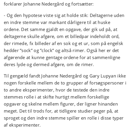
forklarer Johanne Nedergård og fortsætter:
- Og den hypotese viste sig at holde stik: Deltagerne uden
en indre stemme var markant dårligere til at huske
ordene. Det samme gjaldt en opgave, der gik ud på, at
deltagerne skulle afgøre, om et billedpar indeholdt ord,
der rimede, fx billeder af en sok og et ur, som på engelsk
hedder ”sock” og ”clock” og altså rimer. Også her er det
afgørende at kunne gentage ordene for at sammenligne
deres lyde og dermed afgøre, om de rimer.
Til gengæld fandt Johanne Nedergård og Gary Lupyan ikke
nogen forskelle mellem de to grupper af forsøgspersoner i
to andre eksperimenter, hvor de testede den indre
stemmes rolle i at skifte hurtigt mellem forskellige
opgaver og skelne mellem figurer, der ligner hinanden
meget. Det til trods for, at tidligere studier peger på, at
sproget og den indre stemme spiller en rolle i disse typer
af eksperimenter.