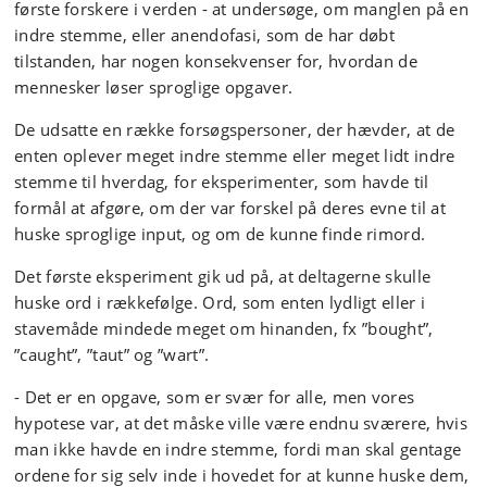
første forskere i verden - at undersøge, om manglen på en
indre stemme, eller anendofasi, som de har døbt
tilstanden, har nogen konsekvenser for, hvordan de
mennesker løser sproglige opgaver.
De udsatte en række forsøgspersoner, der hævder, at de
enten oplever meget indre stemme eller meget lidt indre
stemme til hverdag, for eksperimenter, som havde til
formål at afgøre, om der var forskel på deres evne til at
huske sproglige input, og om de kunne finde rimord.
Det første eksperiment gik ud på, at deltagerne skulle
huske ord i rækkefølge. Ord, som enten lydligt eller i
stavemåde mindede meget om hinanden, fx ”bought”,
”caught”, ”taut” og ”wart”.
- Det er en opgave, som er svær for alle, men vores
hypotese var, at det måske ville være endnu sværere, hvis
man ikke havde en indre stemme, fordi man skal gentage
ordene for sig selv inde i hovedet for at kunne huske dem,