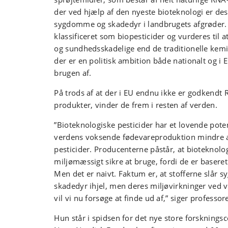
der ved hjælp af den nyeste bioteknologi er de
sygdomme og skadedyr i landbrugets afgrøder. 
klassificeret som biopesticider og vurderes til 
og sundhedsskadelige end de traditionelle kemi
der er en politisk ambition både nationalt og i
brugen af.
På trods af at der i EU endnu ikke er godkendt R
produkter, vinder de frem i resten af verden.
”Bioteknologiske pesticider har et lovende pote
verdens voksende fødevareproduktion mindre 
pesticider. Producenterne påstår, at bioteknolog
miljømæssigt sikre at bruge, fordi de er baseret 
Men det er naivt. Faktum er, at stofferne slår
skadedyr ihjel, men deres miljøvirkninger ved v
vil vi nu forsøge at finde ud af,” siger professor
Hun står i spidsen for det nye store forskning