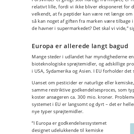
relativt lille, fordi vi ikke bliver eksponeret for
velkendt, at fx peptider kan være ret længe om 
så kan noget af giften fra marken være tilbage i
de havner i supermarkedet? Det skal vi vide,” s
Europa er allerede langt bagud
Mange steder i udlandet har myndighederne en l
bioteknologiske sprøjtemidler, og adskillige pro
i USA, Sydamerika og Asien. I EU forholder det 
Uanset om pesticider er naturlige eller kemiske
samme restriktive godkendelsesproces, som typ
koster ansøgeren ca. 300 mio. kroner. Probleme
systemet i EU er langsomt og dyrt – det er heller
nye typer sprøjtemidler.
”I Europa er godkendelsessystemet
designet udelukkende til kemiske