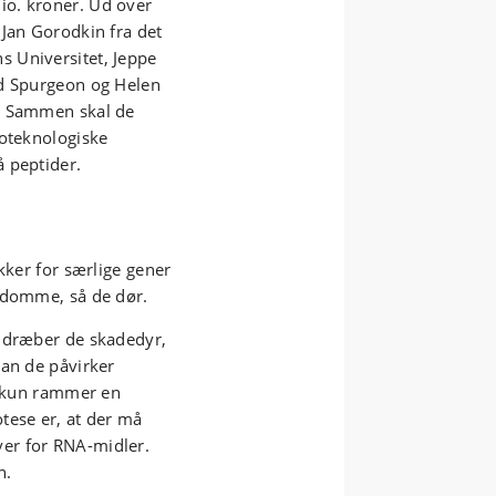
io. kroner. Ud over
 Jan Gorodkin fra det
 Universitet, Jeppe
id Spurgeon og Helen
y. Sammen skal de
ioteknologiske
 peptider.
kker for særlige gener
ygdomme, så de dør.
n dræber de skadedyr,
dan de påvirker
of kun rammer en
tese er, at der må
er for RNA-midler.
en.