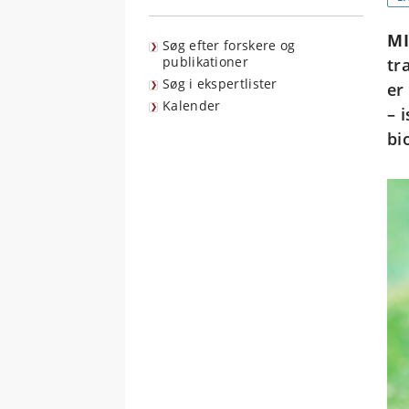
MI
Søg efter forskere og
publikationer
tr
Søg i ekspertlister
er
Kalender
– 
bi