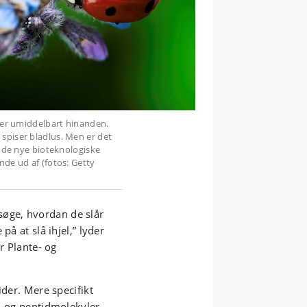
gner umiddelbart hinanden.
spiser bladlus. Men er det
r de nye bioteknologiske
nde ud af (fotos: Getty
ersøge, hvordan de slår
på at slå ihjel,” lyder
r Plante- og
ider. Mere specifikt
- og peptidmolekyler,