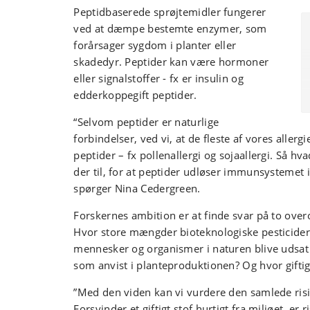
Peptidbaserede sprøjtemidler fungerer
ved at dæmpe bestemte enzymer, som
forårsager sygdom i planter eller
skadedyr. Peptider kan være hormoner
eller signalstoffer - fx er insulin og
edderkoppegift peptider.
“Selvom peptider er naturlige
forbindelser, ved vi, at de fleste af vores allergi
peptider – fx pollenallergi og sojaallergi. Så h
der til, for at peptider udløser immunsystemet i
spørger Nina Cedergreen.
Forskernes ambition er at finde svar på to ove
Hvor store mængder bioteknologiske pesticider
mennesker og organismer i naturen blive udsat 
som anvist i planteproduktionen? Og hvor gift
”Med den viden kan vi vurdere den samlede risik
Forsvinder et giftigt stof hurtigt fra miljøet, er