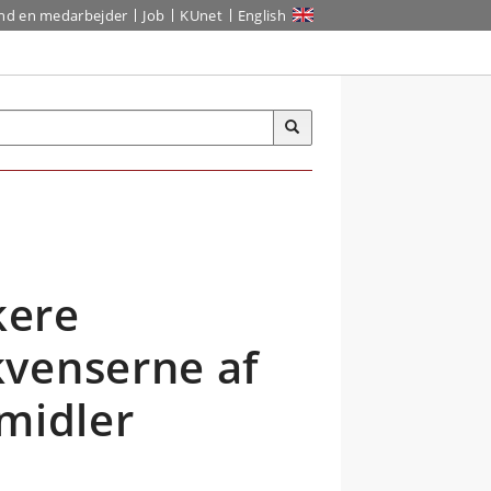
ind en medarbejder
Job
KUnet
English
kere
kvenserne af
midler