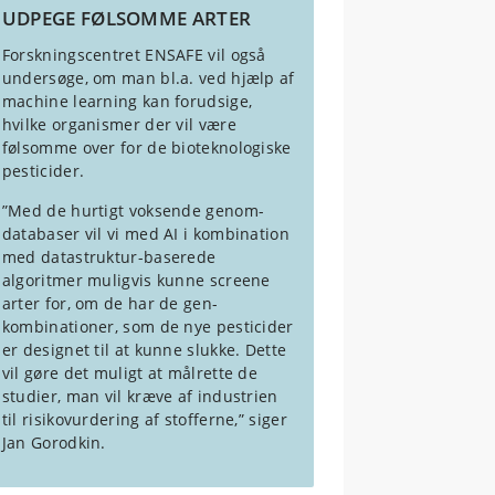
netop skadedyret og ikke så mange
UDPEGE FØLSOMME ARTER
andre organismer rammes.
Forskningscentret ENSAFE vil også
undersøge, om man bl.a. ved hjælp af
machine learning kan forudsige,
hvilke organismer der vil være
følsomme over for de bioteknologiske
pesticider.
”Med de hurtigt voksende genom-
databaser vil vi med AI i kombination
med datastruktur-baserede
algoritmer muligvis kunne screene
arter for, om de har de gen-
kombinationer, som de nye pesticider
er designet til at kunne slukke. Dette
vil gøre det muligt at målrette de
studier, man vil kræve af industrien
til risikovurdering af stofferne,” siger
Jan Gorodkin.