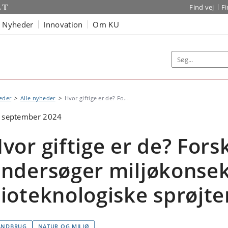
Find vej
F
Nyheder
Innovation
Om KU
eder
Alle nyheder
Hvor giftige er de? Fo...
. september 2024
vor giftige er de? Fors
ndersøger miljøkonse
ioteknologiske sprøjte
ANDBRUG
NATUR OG MILJØ