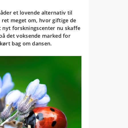
der et lovende alternativ til
d ret meget om, hvor giftige de
t nyt forskningscenter nu skaffe
 på det voksende marked for
g kørt bag om dansen.