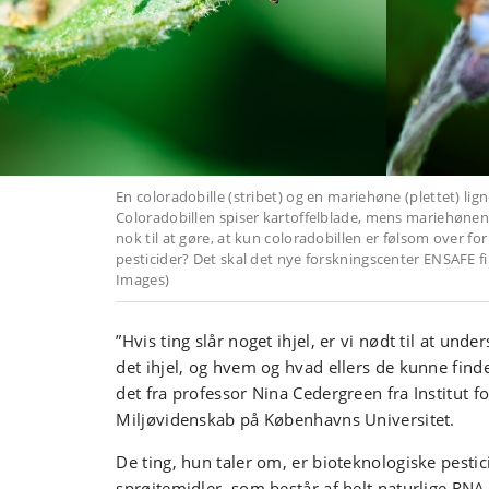
En coloradobille (stribet) og en mariehøne (plettet) li
Coloradobillen spiser kartoffelblade, mens mariehønen 
nok til at gøre, at kun coloradobillen er følsom over fo
pesticider? Det skal det nye forskningscenter ENSAFE fi
Images)
”Hvis ting slår noget ihjel, er vi nødt til at und
det ihjel, og hvem og hvad ellers de kunne finde 
det fra professor Nina Cedergreen fra Institut fo
Miljøvidenskab på Københavns Universitet.
De ting, hun taler om, er bioteknologiske pestic
sprøjtemidler, som består af helt naturlige RNA