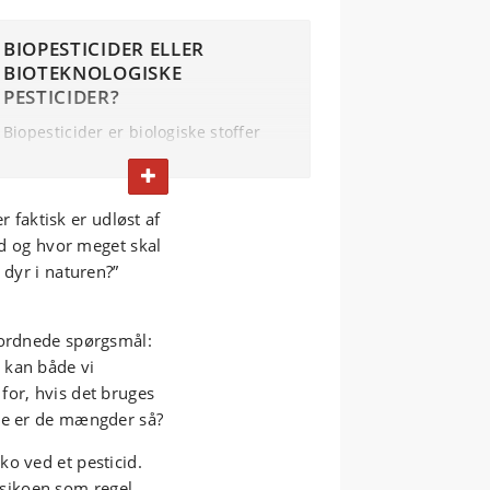
BIOPESTICIDER ELLER
BIOTEKNOLOGISKE
PESTICIDER?
Biopesticider er biologiske stoffer
eller organismer, der skader, dræber
FOLD TEKST IND ELLER UD
eller virker frastødende på
sygdomme eller skadedyr i vores
er faktisk er udløst af
afgrøder. Det kan være ekstrakter af
vad og hvor meget skal
planter eller mikroorganismer, eller
 dyr i naturen?”
det kan være hele mikroorganismer
eller parasitter, der kan gøre skade
på skadedyr. Det kan også være duft-
rordnede spørgsmål:
fælder, der forvirrer f.eks. møl i
 kan både vi
parringen, så hunnerne ikke bliver
for, hvis det bruges
befrugtede og lægger æg, der bliver
ige er de mængder så?
til larver, der skader afgrøderne.
o ved et pesticid.
Bioteknologiske pesticider bliver i
f.eks. USA også defineret som
 risikoen som regel