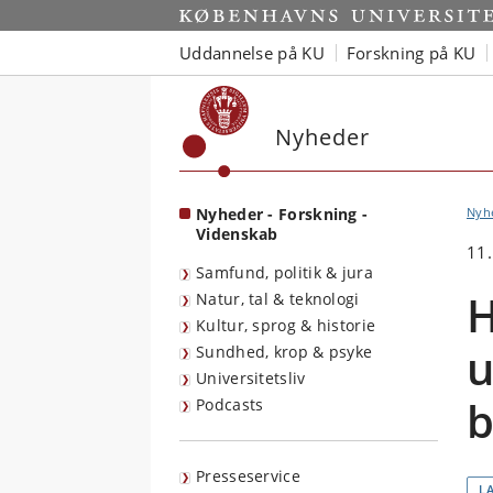
Start
Uddannelse på KU
Forskning på KU
Nyheder
Nyheder - Forskning -
Nyh
Videnskab
11
Samfund, politik & jura
H
Natur, tal & teknologi
Kultur, sprog & historie
u
Sundhed, krop & psyke
Universitetsliv
b
Podcasts
Presseservice
L