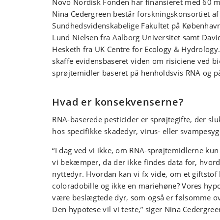
Novo Nordisk Fonden har finansieret med 60 m
Nina Cedergreen består forskningskonsortiet af
Sundhedsvidenskabelige Fakultet på Københavns
Lund Nielsen fra Aalborg Universitet samt Dav
Hesketh fra UK Centre for Ecology & Hydrolog
skaffe evidensbaseret viden om risiciene ved b
sprøjtemidler baseret på henholdsvis RNA og på
Hvad er konsekvenserne?
RNA-baserede pesticider er sprøjtegifte, der slu
hos specifikke skadedyr, virus- eller svampes
“I dag ved vi ikke, om RNA-sprøjtemidlerne ku
vi bekæmper, da der ikke findes data for, hvor
nyttedyr. Hvordan kan vi fx vide, om et giftst
coloradobille og ikke en mariehøne? Vores hypo
være beslægtede dyr, som også er følsomme ov
Den hypotese vil vi teste,” siger Nina Cedergre