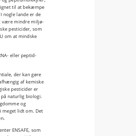
signet til at bekæmpe
I nogle lande er de
at være mindre miljø-
ske pesticider, som
 EU om at mindske
NA- eller peptid-
ntiale, der kan gøre
afhængig af kemiske
iske pesticider er
på naturlig biologi.
 sygdomme og
i meget lidt om. Det
en.
scenter ENSAFE, som