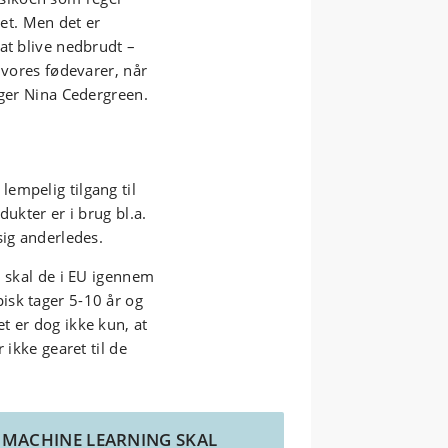
biopesticider, da det er biologiske
 det. Men det er
molekyler. Bioteknologiske pesticider
at blive nedbrudt –
adskiller sig dog fra f.eks. mikrober
 vores fødevarer, når
og planteekstrakter ved at være
iger Nina Cedergreen.
designede
til at hæmme væksten
eller udviklingen i specifikke
sygdomme og skadedyr.
Dette kan gøres ved hjælp af
empelig tilgang til
biomolekyler som for eksempel RNA,
dukter er i brug bl.a.
der består af nukleinsyrer, som
sig anderledes.
findes i alle organismer. Det kan også
foregå ved hjælp af peptider, som er
, skal de i EU igennem
korte strenge af aminosyrer, som er
isk tager 5-10 år og
de samme byggesten som proteiner
t er dog ikke kun, at
er lavet af. Inspirationen er ofte
 ikke gearet til de
hentet i biologiens eget forsvar mod
sygdomme og skadedyr. Designet kan
potentielt gøre de bioteknologiske
pesticider meget specifikke, så kun
MACHINE LEARNING
SKAL