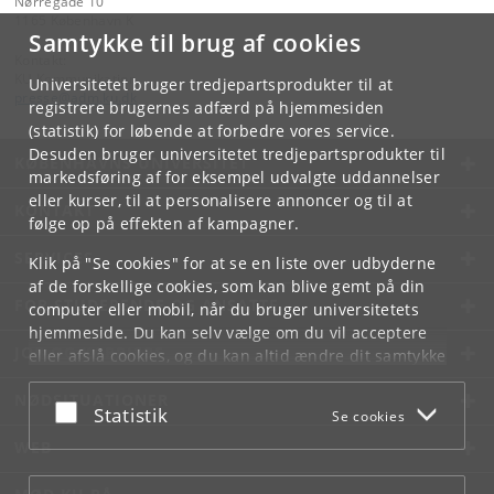
Nørregade 10
1165 København K
Samtykke til brug af cookies
Kontakt:
KU Kommunikation
Universitetet bruger tredjepartsprodukter til at
presse
@
adm
.
ku
.
dk
registrere brugernes adfærd på hjemmesiden
(statistik) for løbende at forbedre vores service.
Desuden bruger universitetet tredjepartsprodukter til
KØBENHAVNS UNIVERSITET
markedsføring af for eksempel udvalgte uddannelser
eller kurser, til at personalisere annoncer og til at
KONTAKT
følge op på effekten af kampagner.
SERVICES
Klik på "Se cookies" for at se en liste over udbyderne
af de forskellige cookies, som kan blive gemt på din
FOR STUDERENDE OG ANSATTE
computer eller mobil, når du bruger universitetets
hjemmeside. Du kan selv vælge om du vil acceptere
JOB OG KARRIERE
eller afslå cookies, og du kan altid ændre dit samtykke
under
Cookie- og privatlivspolitik
som du finder i
NØDSITUATIONER
bunden af hver side.
Acceptér eller afslå
Statistik
Se cookies
Googles privatlivspolitik
WEB