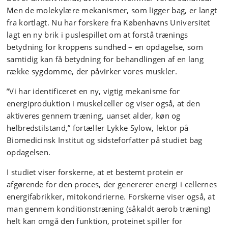
Men de molekylære mekanismer, som ligger bag, er langt
fra kortlagt. Nu har forskere fra Københavns Universitet
lagt en ny brik i puslespillet om at forstå trænings
betydning for kroppens sundhed – en opdagelse, som
samtidig kan få betydning for behandlingen af en lang
række sygdomme, der påvirker vores muskler.
”Vi har identificeret en ny, vigtig mekanisme for
energiproduktion i muskelceller og viser også, at den
aktiveres gennem træning, uanset alder, køn og
helbredstilstand,” fortæller Lykke Sylow, lektor på
Biomedicinsk Institut og sidsteforfatter på studiet bag
opdagelsen.
I studiet viser forskerne, at et bestemt protein er
afgørende for den proces, der genererer energi i cellernes
energifabrikker, mitokondrierne. Forskerne viser også, at
man gennem konditionstræning (såkaldt aerob træning)
helt kan omgå den funktion, proteinet spiller for