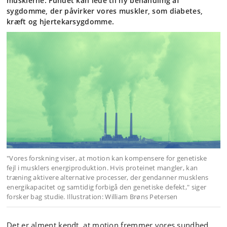
musklerne. Fundet kan lede til ny behandling af
sygdomme, der påvirker vores muskler, som diabetes,
kræft og hjertekarsygdomme.
"Vores forskning viser, at motion kan kompensere for genetiske
fejl i musklers energiproduktion. Hvis proteinet mangler, kan
træning aktivere alternative processer, der gendanner musklens
energikapacitet og samtidig forbigå den genetiske defekt," siger
forsker bag studie. Illustration: William Brøns Petersen
Det er alment kendt, at motion fremmer vores sundhed.