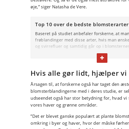
øje,” siger Natasha de Vere.
Top 10 over de bedste blomsterarter
Baseret på studiet anbefaler forskerne, at ma
frøblandinger med disse arter, hvis man ønsker
og svirrefluer og samtidig går op i blomsterne
Almindelig røllike (
Achillea millefolium
)
FOLD TEKST IN
Ager-gåseurt (
Anthemis arvensis
)
Kornblomst (
Centaurea cyan
us)
Hvis alle gør lidt, hjælper vi
Purpur slangehoved (
Echium plantagineum
)
Gul okseøje (
Glebionis segetum
)
Årsagen til, at forskerne også har taget den æs
Kornvalmue (
Papaer rhoeas
)
blomsterblandingerne med i deres studie, er selv
Ager sennep (
Sinapis arvensis
)
udseendet også har stor betydning for, hvad vi s
Lugtløs kamille (
Tripleurospermum inordor
vores haver og grønne områder.
Stolt kavaler (
Cosmos bipinnatus
)
Marrokansk torskemund (
Linaria maroccana
”Det er blevet ganske populært at plante blomst
omkring i byer og haver, hvor der måske førhe