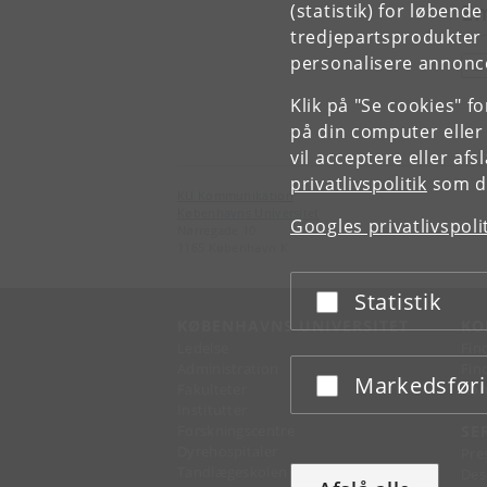
E
(statistik) for løbend
tredjepartsprodukter t
personalisere annonce
B
Klik på "Se cookies" f
på din computer eller
vil acceptere eller af
privatlivspolitik
som du
KU Kommunikation
Københavns Universitet
Googles privatlivspoli
Nørregade 10
1165 København K
Statistik
Acceptér eller afslå
KØBENHAVNS UNIVERSITET
KO
Ledelse
Fin
Administration
Fin
Markedsfør
Acceptér eller afslå
Fakulteter
Kon
Institutter
Forskningscentre
SE
Dyrehospitaler
Pre
Tandlægeskolen
Des