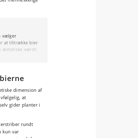
n vælger
 at tiltrække bier
s æstetiske værdi:
D ELLER UD
 bierne
tetiske dimension af
følgelig, at
elv gider planter i
um
)
)
erstriber rundt
n kun var