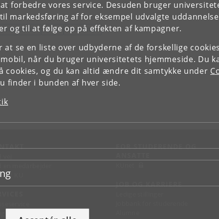
mner
e at forbedre vores service. Desuden bruger universitet
il markedsføring af for eksempel udvalgte uddannelser e
r og til at følge op på effekten af kampagner.
IODIVERSITET
DYR
INSEKTER
or at se en liste over udbyderne af de forskellige cooki
 mobil, når du bruger universitetets hjemmeside. Du k
slå cookies, og du kan altid ændre dit samtykke under
Co
 finder i bunden af hver side.
tik
NTAKT
FOR STUDERENDE OG
ANSATTE
d vej
KUnet
d en medarbejder
ing
takt KU
JOB OG KARRIERE
RVICES
Ledige stillinger
Jobbank for studerende
sseservice
Alumne
ignguide