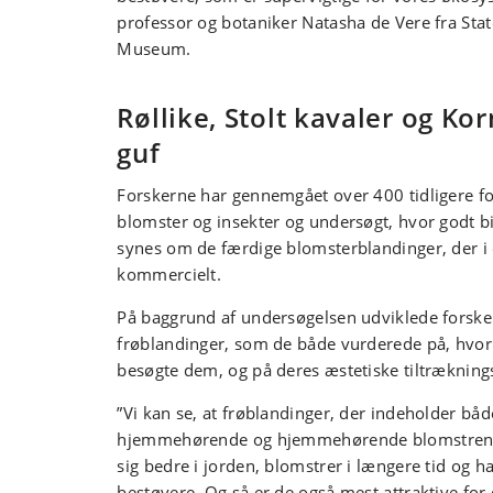
professor og botaniker Natasha de Vere fra Sta
Museum.
Røllike, Stolt kavaler og Ko
guf
Forskerne har gennemgået over 400 tidligere fo
blomster og insekter og undersøgt, hvor godt bi
synes om de færdige blomsterblandinger, der i
kommercielt.
På baggrund af undersøgelsen udviklede forske
frøblandinger, som de både vurderede på, hvor
besøgte dem, og på deres æstetiske tiltrækning
”Vi kan se, at frøblandinger, der indeholder båd
hjemmehørende og hjemmehørende blomstrende
sig bedre i jorden, blomstrer i længere tid og ha
bestøvere. Og så er de også mest attraktive fo