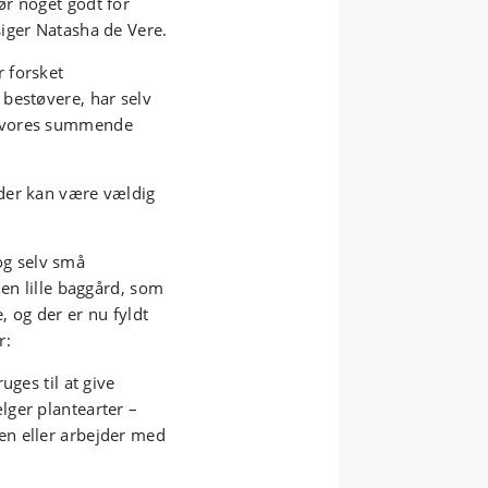
ør noget godt for
iger Natasha de Vere.
 forsket
bestøvere, har selv
r vores summende
der kan være vældig
 og selv små
 en lille baggård, som
, og der er nu fyldt
r:
uges til at give
lger plantearter –
en eller arbejder med