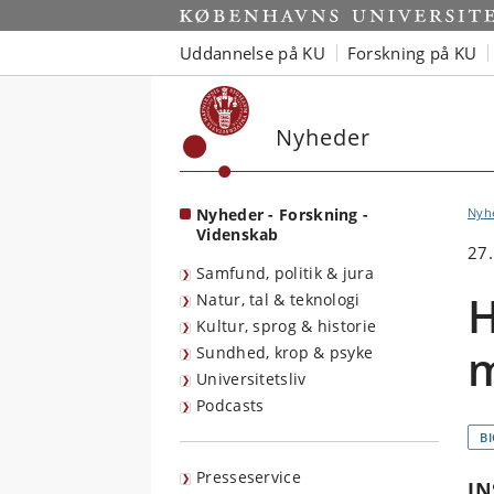
Start
Uddannelse på KU
Forskning på KU
Nyheder
Nyheder - Forskning -
Nyh
Videnskab
27.
Samfund, politik & jura
H
Natur, tal & teknologi
Kultur, sprog & historie
m
Sundhed, krop & psyke
Universitetsliv
Podcasts
B
Presseservice
IN