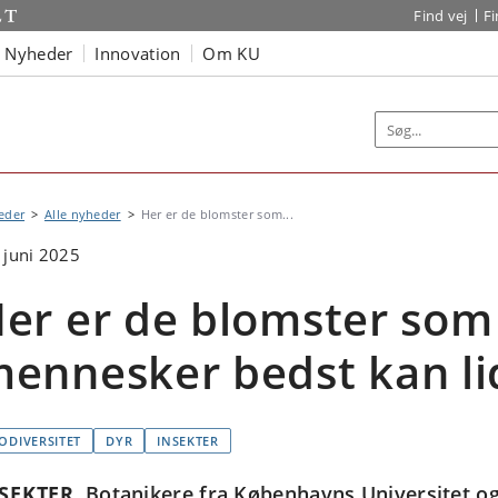
Find vej
F
Nyheder
Innovation
Om KU
eder
Alle nyheder
Her er de blomster som...
 juni 2025
er er de blomster som 
ennesker bedst kan li
IODIVERSITET
DYR
INSEKTER
SEKTER
Botanikere fra Københavns Universitet og 