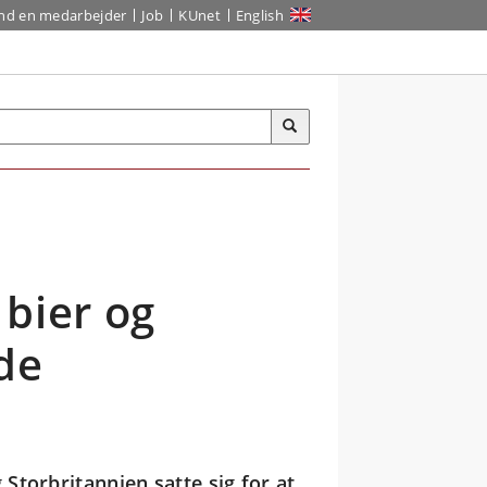
ind en medarbejder
Job
KUnet
English
bier og
de
Storbritannien satte sig for at