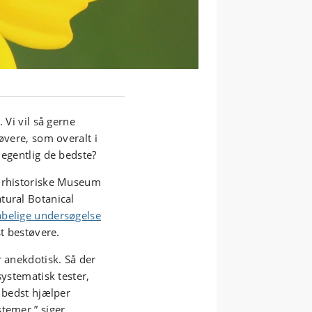
 Vi vil så gerne
øvere, som overalt i
 egentlig de bedste?
turhistoriske Museum
tural Botanical
belige undersøgelse
st bestøvere.
r anekdotisk. Så der
systematisk tester,
i bedst hjælper
temer,” siger