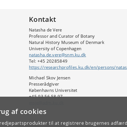
Kontakt
Natasha de Vere
Professor and Curator of Botany
Natural History Museum of Denmark
University of Copenhagen
natasha.de.vere@snm.ku.dk
Tel: +45 20285849
https://researchprofiles.ku.dk/en/persons/nata
Michael Skov Jensen
Presserådgiver
Københavns Universitet
+45 93 56 58 97
msje@adm.ku.dk
rug af cookies
tredjepartsprodukter til at registrere brugernes adfæ