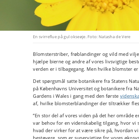
En svirreflue på gul okseøje. Foto: Natasha de Vere
Blomsterstriber, frøblandinger og vild med vilje.
hjælpe bierne og andre af vores livsvigtige best
verden er i tilbagegang. Men hvilke blomster er
Det spørgsmål satte botanikere fra Statens Na
på Københavns Universitet og botanikere fra Na
Gardens i Wales i gang med den første
videnska
af, hvilke blomsterblandinger der tiltrækker fle
”En stor del af vores viden på det her område e
var behov for en videnskabelig tilgang, hvor vi 
hvad der virker for at være sikre på, hvordan v
bestøvere, som er supervigtige for vores økosys