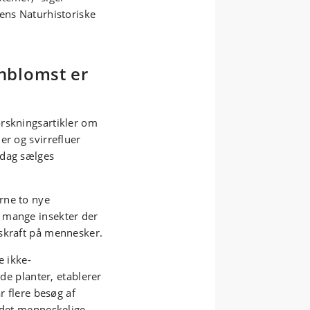
tens Naturhistoriske
rnblomst er
rskningsartikler om
er og svirrefluer
 dag sælges
rne to nye
 mange insekter der
skraft på mennesker.
e ikke-
 planter, etablerer
r flere besøg af
r det menneskelige