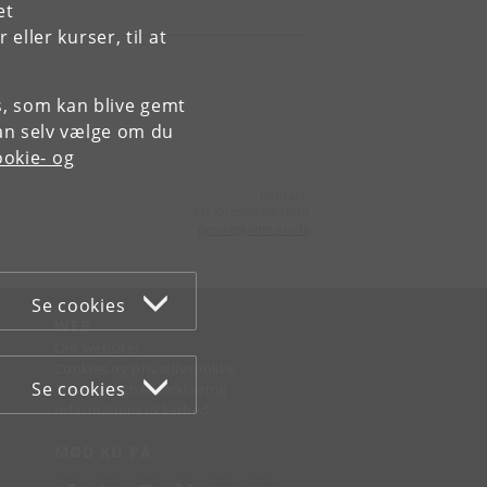
et
ller kurser, til at
es, som kan blive gemt
an selv vælge om du
okie- og
Kontakt:
KU Kommunikation
presse
@
adm
.
ku
.
dk
Se cookies
WEB
Om websitet
Cookies og privatlivspolitik
Se cookies
Tilgængelighedserklæring
Informationssikkerhed
MØD KU PÅ