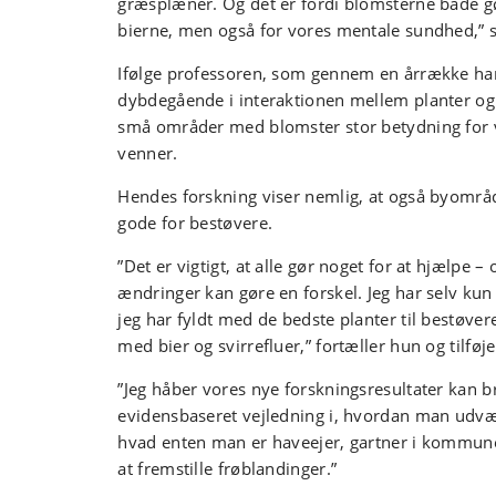
græsplæner. Og det er fordi blomsterne både g
bierne, men også for vores mentale sundhed,” s
Ifølge professoren, som gennem en årrække har
dybdegående i interaktionen mellem planter og 
små områder med blomster stor betydning fo
venner.
Hendes forskning viser nemlig, at også byområ
gode for bestøvere.
”Det er vigtigt, at alle gør noget for at hjælpe –
ændringer kan gøre en forskel. Jeg har selv kun
jeg har fyldt med de bedste planter til bestøvere
med bier og svirrefluer,” fortæller hun og tilføje
”Jeg håber vores nye forskningsresultater kan br
evidensbaseret vejledning i, hvordan man udvæ
hvad enten man er haveejer, gartner i kommun
at fremstille frøblandinger.”