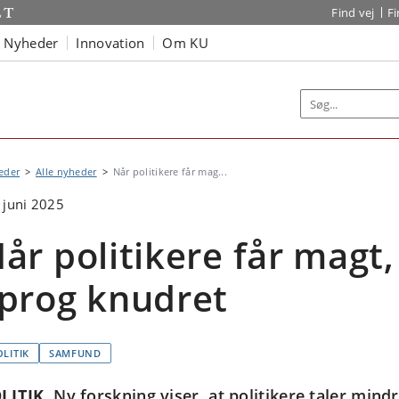
Find vej
F
Nyheder
Innovation
Om KU
eder
Alle nyheder
Når politikere får mag...
 juni 2025
år politikere får magt,
prog knudret
OLITIK
SAMFUND
LITIK
Ny forskning viser, at politikere taler mind