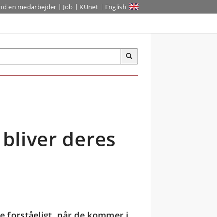
ind en medarbejder
Job
KUnet
English
 bliver deres
re forståeligt, når de kommer i