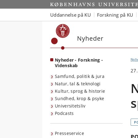
Start
Uddannelse på KU
Forskning på KU
Nyheder
Nyheder - Forskning -
Nyh
Videnskab
27.
Samfund, politik & jura
N
Natur, tal & teknologi
Kultur, sprog & historie
s
Sundhed, krop & psyke
Universitetsliv
Podcasts
P
Presseservice
PO