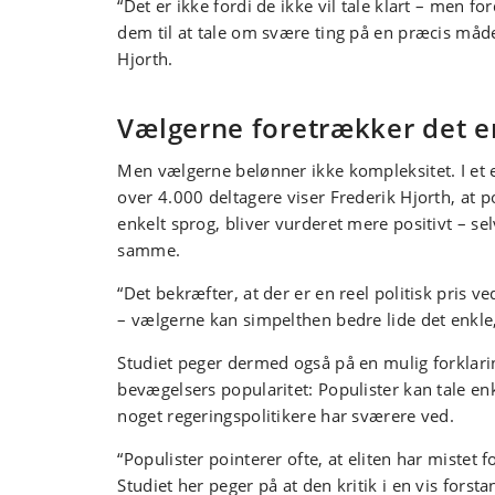
“Det er ikke fordi de ikke vil tale klart – men for
dem til at tale om svære ting på en præcis måd
Hjorth.
Vælgerne foretrækker det e
Men vælgerne belønner ikke kompleksitet. I et
over 4.000 deltagere viser Frederik Hjorth, at po
enkelt sprog, bliver vurderet mere positivt – se
samme.
“Det bekræfter, at der er en reel politisk pris ve
– vælgerne kan simpelthen bedre lide det enkle,
Studiet peger dermed også på en mulig forklari
bevægelsers popularitet: Populister kan tale enk
noget regeringspolitikere har sværere ved.
“Populister pointerer ofte, at eliten har mistet fo
Studiet her peger på at den kritik i en vis forst