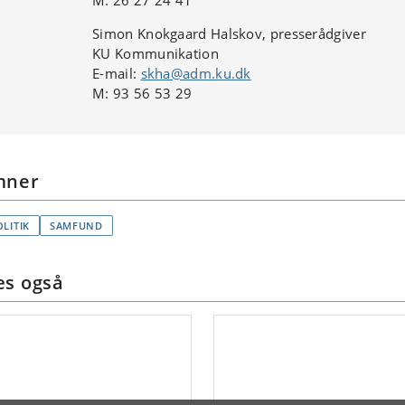
Simon Knokgaard Halskov, presserådgiver
KU Kommunikation
E-mail:
skha@adm.ku.dk
M: 93 56 53 29
mner
OLITIK
SAMFUND
s også