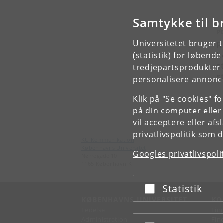
Samtykke til b
P
Universitetet bruger 
R
k
(statistik) for løbend
s
tredjepartsprodukter t
s
personalisere annonce
Klik på "Se cookies" f
på din computer eller
vil acceptere eller af
privatlivspolitik
som du
KU Kommunikation
Københavns Universitet
Googles privatlivspoli
Nørregade 10
1165 København K
Statistik
Acceptér eller afslå
KØBENHAVNS UNIVERSITET
KO
Ledelse
Fin
Administration
Fin