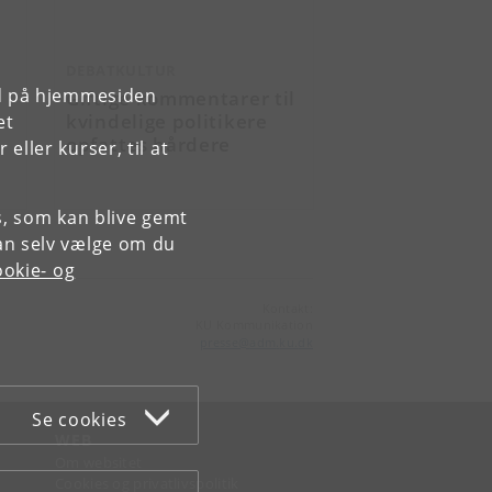
DEBATKULTUR
rd på hjemmesiden
Giftige kommentarer til
kvindelige politikere
et
opfattes hårdere
ller kurser, til at
es, som kan blive gemt
an selv vælge om du
okie- og
Kontakt:
KU Kommunikation
presse
@
adm
.
ku
.
dk
Se cookies
WEB
Om websitet
Cookies og privatlivspolitik