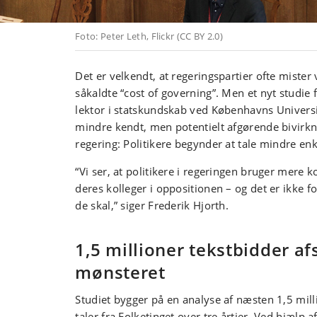
Foto: Peter Leth, Flickr (CC BY 2.0)
Det er velkendt, at regeringspartier ofte mister 
såkaldte “cost of governing”. Men et nyt studie 
lektor i statskundskab ved Københavns Univers
mindre kendt, men potentielt afgørende bivirkn
regering: Politikere begynder at tale mindre enke
“Vi ser, at politikere i regeringen bruger mere
deres kolleger i oppositionen – og det er ikke fo
de skal,” siger Frederik Hjorth.
1,5 millioner tekstbidder af
mønsteret
Studiet bygger på en analyse af næsten 1,5 mill
taler fra Folketinget over tre årtier. Ved hjælp 