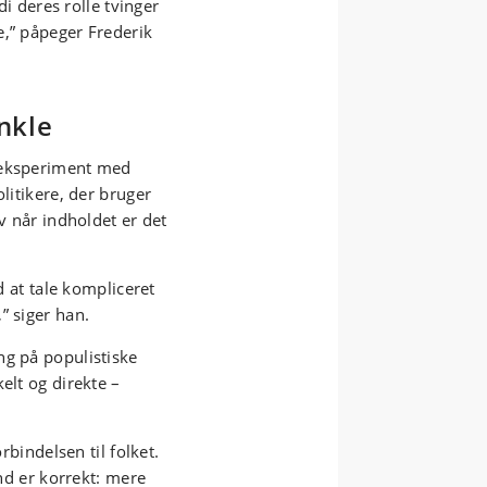
di deres rolle tvinger
e,” påpeger Frederik
nkle
 eksperiment med
litikere, der bruger
lv når indholdet er det
d at tale kompliceret
” siger han.
ng på populistiske
elt og direkte –
rbindelsen til folket.
and er korrekt: mere