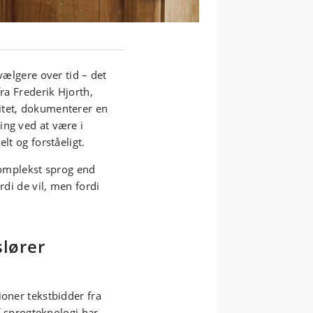
vælgere over tid – det
fra Frederik Hjorth,
itet, dokumenterer en
ing ved at være i
lt og forståeligt.
 komplekst sprog end
rdi de vil, men fordi
slører
ioner tekstbidder fra
af sprogteknologi har