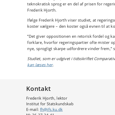
teknokratisk sprog er en del af prisen for regeri
Frederik Hjorth.
Ifølge Frederik Hjorth viser studiet, at regerin
koster vælgere – den koster også evnen til at 
”Det giver oppositionen en retorisk fordel og k
forklare, hvorfor regeringspartier ofte mister 
nye, sprogligt skarpe udfordrere vinder frem,” s
Studiet, som er udgivet i tidsskriftet Comparativ
kan læses her
.
Kontakt
Frederik Hjorth, lektor
Institut for Statskundskab
E-mail:
fh@ifs.ku.dk
M:
26 27 24 41