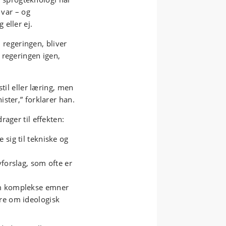
 var – og
eller ej.
i regeringen, bliver
 regeringen igen,
til eller læring, men
ster,” forklarer han.
ager til effekten:
e sig til tekniske og
vforslag, som ofte er
 om komplekse emner
re om ideologisk