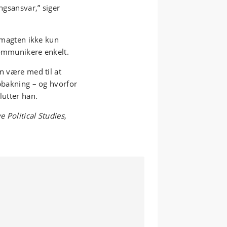
ngsansvar,” siger
gsmagten ikke kun
kommunikere enkelt.
an være med til at
opbakning – og hvorfor
lutter han.
e Political Studies,