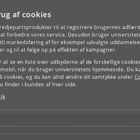
rug af cookies
OLITISK VOLD
BEVILLING
tredjepartsprodukter til at registrere brugernes adfæ
epublikanske
Borgeres mulighed for
ernetilhængere
at sætte dagsordener
e at forbedre vores service. Desuden bruger universitet
templede ud efter
undersøges
il markedsføring af for eksempel udvalgte uddannelser e
tormen på Kongressen
r og til at følge op på effekten af kampagner.
or at se en liste over udbyderne af de forskellige cooki
 mobil, når du bruger universitetets hjemmeside. Du k
slå cookies, og du kan altid ændre dit samtykke under
Co
 finder i bunden af hver side.
tik
NTAKT
FOR STUDERENDE OG
ANSATTE
d vej
KUnet
d en medarbejder