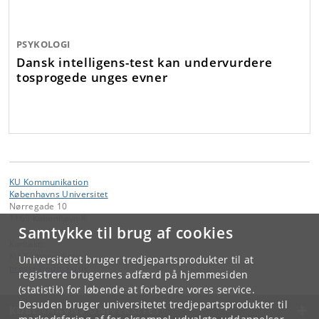
PSYKOLOGI
Dansk intelligens-test kan undervurdere
tosprogede unges evner
KU Kommunikation
Københavns Universitet
Nørregade 10
1165 København K
Samtykke til brug af cookies
Kontakt:
KU Kommunikation
Universitetet bruger tredjepartsprodukter til at
presse
@
adm
.
ku
.
dk
registrere brugernes adfærd på hjemmesiden
(statistik) for løbende at forbedre vores service.
Desuden bruger universitetet tredjepartsprodukter til
KØBENHAVNS UNIVERSITET