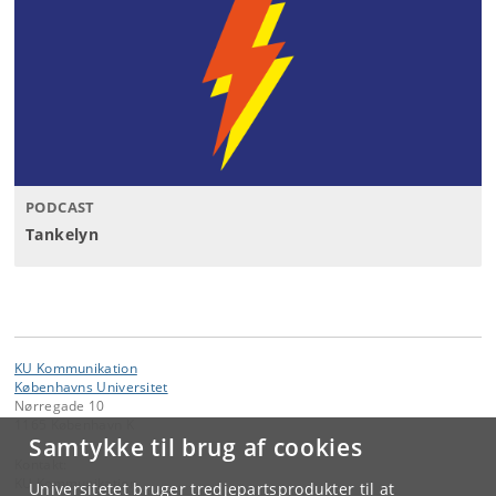
PODCAST
Tankelyn
KU Kommunikation
Københavns Universitet
Nørregade 10
1165 København K
Samtykke til brug af cookies
Kontakt:
KU Kommunikation
Universitetet bruger tredjepartsprodukter til at