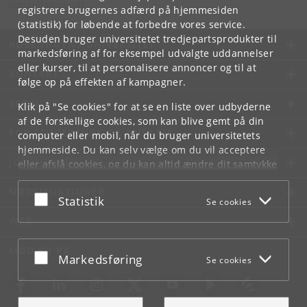
presse
@
adm
.
ku
.
dk
registrere brugernes adfærd på hjemmesiden
(statistik) for løbende at forbedre vores service.
Desuden bruger universitetet tredjepartsprodukter til
KØBENHAVNS UNIVERSITET
markedsføring af for eksempel udvalgte uddannelser
eller kurser, til at personalisere annoncer og til at
KONTAKT
følge op på effekten af kampagner.
SERVICES
Klik på "Se cookies" for at se en liste over udbyderne
af de forskellige cookies, som kan blive gemt på din
FOR STUDERENDE OG ANSATTE
computer eller mobil, når du bruger universitetets
hjemmeside. Du kan selv vælge om du vil acceptere
JOB OG KARRIERE
eller afslå cookies, og du kan altid ændre dit samtykke
under
Cookie- og privatlivspolitik
som du finder i
NØDSITUATIONER
bunden af hver side.
Acceptér eller afslå
Statistik
Se cookies
Googles privatlivspolitik
WEB
MØD KU PÅ
Acceptér eller afslå
Markedsføring
Se cookies