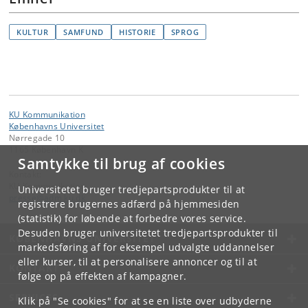
KULTUR
SAMFUND
HISTORIE
SPROG
KU Kommunikation
Københavns Universitet
Nørregade 10
1165 København K
Samtykke til brug af cookies
Kontakt:
KU Kommunikation
Universitetet bruger tredjepartsprodukter til at
presse
@
adm
.
ku
.
dk
registrere brugernes adfærd på hjemmesiden
(statistik) for løbende at forbedre vores service.
Desuden bruger universitetet tredjepartsprodukter til
KØBENHAVNS UNIVERSITET
markedsføring af for eksempel udvalgte uddannelser
eller kurser, til at personalisere annoncer og til at
KONTAKT
følge op på effekten af kampagner.
SERVICES
Klik på "Se cookies" for at se en liste over udbyderne