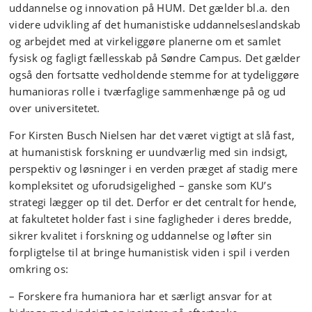
uddannelse og innovation på HUM. Det gælder bl.a. den
videre udvikling af det humanistiske uddannelseslandskab
og arbejdet med at virkeliggøre planerne om et samlet
fysisk og fagligt fællesskab på Søndre Campus. Det gælder
også den fortsatte vedholdende stemme for at tydeliggøre
humanioras rolle i tværfaglige sammenhænge på og ud
over universitetet.
For Kirsten Busch Nielsen har det været vigtigt at slå fast,
at humanistisk forskning er uundværlig med sin indsigt,
perspektiv og løsninger i en verden præget af stadig mere
kompleksitet og uforudsigelighed – ganske som KU’s
strategi lægger op til det. Derfor er det centralt for hende,
at fakultetet holder fast i sine fagligheder i deres bredde,
sikrer kvalitet i forskning og uddannelse og løfter sin
forpligtelse til at bringe humanistisk viden i spil i verden
omkring os:
– Forskere fra humaniora har et særligt ansvar for at