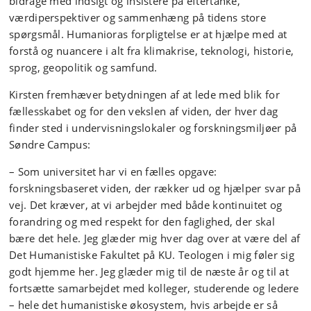
bidrage med indsigt og insistere på eftertanke,
værdiperspektiver og sammenhæng på tidens store
spørgsmål. Humanioras forpligtelse er at hjælpe med at
forstå og nuancere i alt fra klimakrise, teknologi, historie,
sprog, geopolitik og samfund.
Kirsten fremhæver betydningen af at lede med blik for
fællesskabet og for den vekslen af viden, der hver dag
finder sted i undervisningslokaler og forskningsmiljøer på
Søndre Campus:
– Som universitet har vi en fælles opgave:
forskningsbaseret viden, der rækker ud og hjælper svar på
vej. Det kræver, at vi arbejder med både kontinuitet og
forandring og med respekt for den faglighed, der skal
bære det hele. Jeg glæder mig hver dag over at være del af
Det Humanistiske Fakultet på KU. Teologen i mig føler sig
godt hjemme her. Jeg glæder mig til de næste år og til at
fortsætte samarbejdet med kolleger, studerende og ledere
– hele det humanistiske økosystem, hvis arbejde er så