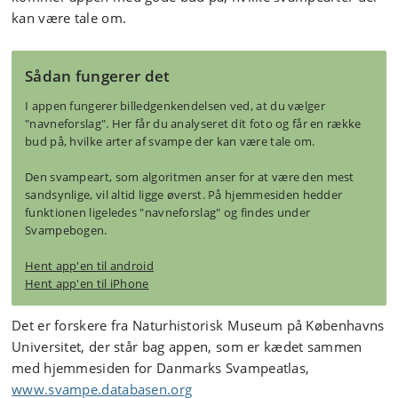
kan være tale om.
Sådan fungerer det
I appen fungerer billedgenkendelsen ved, at du vælger
"navneforslag". Her får du analyseret dit foto og får en række
bud på, hvilke arter af svampe der kan være tale om.
Den svampeart, som algoritmen anser for at være den mest
sandsynlige, vil altid ligge øverst. På hjemmesiden hedder
funktionen ligeledes "navneforslag" og findes under
Svampebogen.
Hent app'en til android
Hent app'en til iPhone
Det er forskere fra Naturhistorisk Museum på Københavns
Universitet, der står bag appen, som er kædet sammen
med hjemmesiden for Danmarks Svampeatlas,
www.svampe.databasen.org