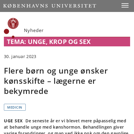
Start
Toggl
Nyheder
TEMA: UNGE, KROP OG SEX
30. januar 2023
Flere børn og unge ønsker
kønsskifte – lægerne er
bekymrede
MEDICIN
UGE SEX
De seneste år er vi blevet mere påpasselig med
at behandle unge med kønshormon. Behandlingen giver
varige forandringer, og man ved ikke nok om den gavnlige