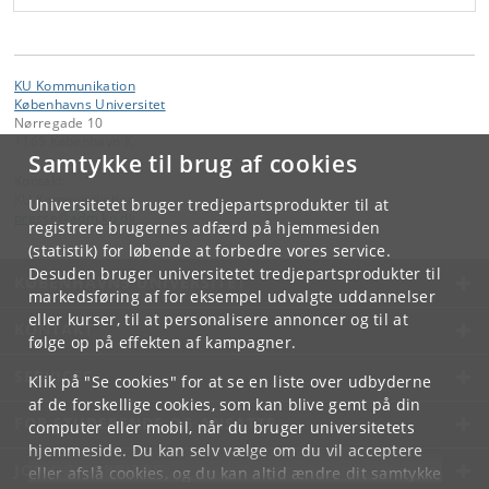
KU Kommunikation
Københavns Universitet
Nørregade 10
1165 København K
Samtykke til brug af cookies
Kontakt:
KU Kommunikation
Universitetet bruger tredjepartsprodukter til at
presse
@
adm
.
ku
.
dk
registrere brugernes adfærd på hjemmesiden
(statistik) for løbende at forbedre vores service.
Desuden bruger universitetet tredjepartsprodukter til
KØBENHAVNS UNIVERSITET
markedsføring af for eksempel udvalgte uddannelser
eller kurser, til at personalisere annoncer og til at
KONTAKT
følge op på effekten af kampagner.
SERVICES
Klik på "Se cookies" for at se en liste over udbyderne
af de forskellige cookies, som kan blive gemt på din
FOR STUDERENDE OG ANSATTE
computer eller mobil, når du bruger universitetets
hjemmeside. Du kan selv vælge om du vil acceptere
JOB OG KARRIERE
eller afslå cookies, og du kan altid ændre dit samtykke