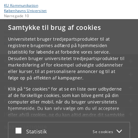
KU Kommunikation
Københavns Universitet
Nørregade 10
1165 København K
Samtykke til brug af cookies
Kontakt:
KU Kommunikation
Universitetet bruger tredjepartsprodukter til at
presse
@
adm
.
ku
.
dk
registrere brugernes adfærd på hjemmesiden
(statistik) for løbende at forbedre vores service.
Desuden bruger universitetet tredjepartsprodukter til
KØBENHAVNS UNIVERSITET
markedsføring af for eksempel udvalgte uddannelser
eller kurser, til at personalisere annoncer og til at
KONTAKT
følge op på effekten af kampagner.
SERVICES
Klik på "Se cookies" for at se en liste over udbyderne
af de forskellige cookies, som kan blive gemt på din
FOR STUDERENDE OG ANSATTE
computer eller mobil, når du bruger universitetets
hjemmeside. Du kan selv vælge om du vil acceptere
JOB OG KARRIERE
eller afslå cookies, og du kan altid ændre dit samtykke
under
Cookie- og privatlivspolitik
som du finder i
NØDSITUATIONER
bunden af hver side.
Acceptér eller afslå
Statistik
Se cookies