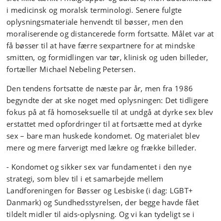
i medicinsk og moralsk terminologi. Senere fulgte
oplysningsmateriale henvendt til bøsser, men den
moraliserende og distancerede form fortsatte. Målet var at
få bøsser til at have færre sexpartnere for at mindske
smitten, og formidlingen var tør, klinisk og uden billeder,
fortæller Michael Nebeling Petersen.
Den tendens fortsatte de næste par år, men fra 1986
begyndte der at ske noget med oplysningen: Det tidligere
fokus på at få homoseksuelle til at undgå at dyrke sex blev
erstattet med opfordringer til at fortsætte med at dyrke
sex – bare man huskede kondomet. Og materialet blev
mere og mere farverigt med lækre og frække billeder.
- Kondomet og sikker sex var fundamentet i den nye
strategi, som blev til i et samarbejde mellem
Landforeningen for Bøsser og Lesbiske (i dag: LGBT+
Danmark) og Sundhedsstyrelsen, der begge havde fået
tildelt midler til aids-oplysning. Og vi kan tydeligt se i