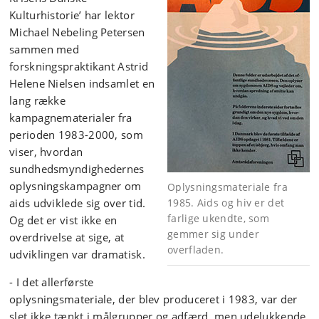
Kulturhistorie’ har lektor
Michael Nebeling Petersen
sammen med
forskningspraktikant Astrid
Helene Nielsen indsamlet en
lang række
kampagnematerialer fra
perioden 1983-2000, som
viser, hvordan
sundhedsmyndighedernes
oplysningskampagner om
Oplysningsmateriale fra
aids udviklede sig over tid.
1985. Aids og hiv er det
farlige ukendte, som
Og det er vist ikke en
gemmer sig under
overdrivelse at sige, at
overfladen.
udviklingen var dramatisk.
- I det allerførste
oplysningsmateriale, der blev produceret i 1983, var der
slet ikke tænkt i målgrupper og adfærd, men udelukkende