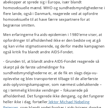
abekopper at sprede sig i Europa, især blandt
homoseksuelle mænd. WHO og sundhedsmyndighederne i
flere lande, også i Danmark, reagerede ved at opfordre
homoseksuelle til at have færre sexpartnere for at
begrænse smitten.
Men erfaringerne fra aids-epidemien i 1980’erne viser, at
opfordringer til afholdenhed ikke er den bedste vej at gå
og kan virke stigmatiserende, og derfor mødte kampagnen
også kritik fra blandt andre AIDS-Fondet.
- Grunden til, at blandt andre AIDS-Fondet reagerede så
skarpt på de første udmeldinger fra
sundhedsmyndighederne er, at de fik en slags deja-vu-
oplevelse og blev transporteret tilbage til de allerførste
aids-oplysningskampagner, som nærmest udelukkende –
og i temmelig kliniske vendinger – fokuserede på
afholdenhed. Det fungerede ikke dengang, og det fungerer
heller ikke i dag, fortæller
lektor Michael Nebeling
Petersen
, som blandt andet forsker i aids-krisens danske