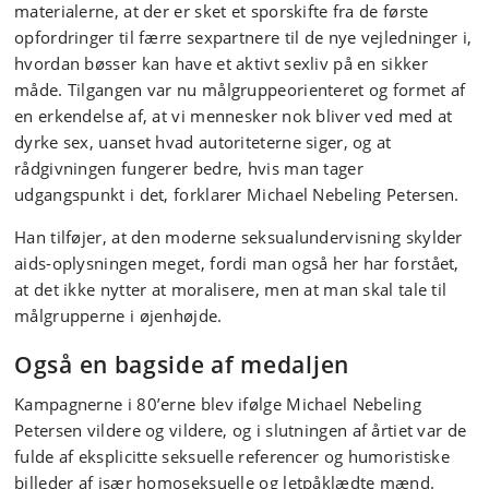
materialerne, at der er sket et sporskifte fra de første
opfordringer til færre sexpartnere til de nye vejledninger i,
hvordan bøsser kan have et aktivt sexliv på en sikker
måde. Tilgangen var nu målgruppeorienteret og formet af
en erkendelse af, at vi mennesker nok bliver ved med at
dyrke sex, uanset hvad autoriteterne siger, og at
rådgivningen fungerer bedre, hvis man tager
udgangspunkt i det, forklarer Michael Nebeling Petersen.
Han tilføjer, at den moderne seksualundervisning skylder
aids-oplysningen meget, fordi man også her har forstået,
at det ikke nytter at moralisere, men at man skal tale til
målgrupperne i øjenhøjde.
Også en bagside af medaljen
Kampagnerne i 80’erne blev ifølge Michael Nebeling
Petersen vildere og vildere, og i slutningen af årtiet var de
fulde af eksplicitte seksuelle referencer og humoristiske
billeder af især homoseksuelle og letpåklædte mænd.