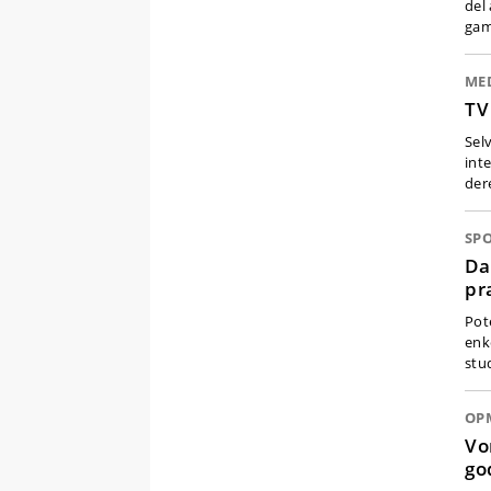
del
gam
ME
TV
Sel
int
der
SP
Da
pr
Pot
enk
stu
OP
Vo
go