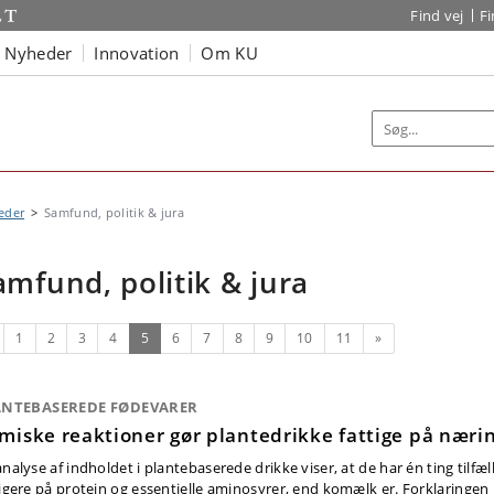
Find vej
F
Nyheder
Innovation
Om KU
eder
Samfund, politik & jura
amfund, politik & jura
rrige
(nuværende)
Næste
1
2
3
4
5
6
7
8
9
10
11
»
ANTEBASEREDE FØDEVARER
miske reaktioner gør plantedrikke fattige på næri
nalyse af indholdet i plantebaserede drikke viser, at de har én ting tilfæl
tigere på protein og essentielle aminosyrer, end komælk er. Forklaringen l