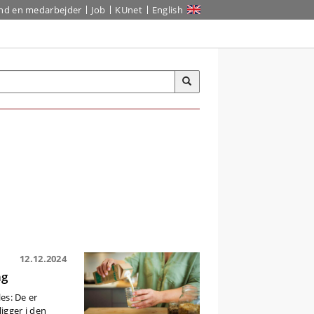
ind en medarbejder
Job
KUnet
English
12.12.2024
ng
les: De er
igger i den