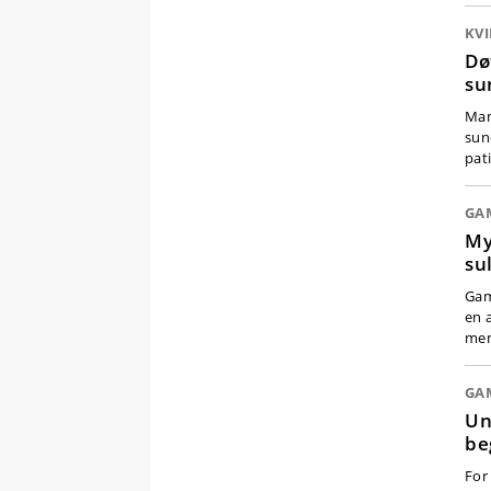
KV
Dø
su
Man
sun
pat
GA
My
su
Gam
en 
men
GA
Un
be
For