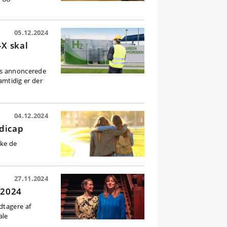
05.12.2024
-X skal
ens annoncerede
Samtidig er der
04.12.2024
ndicap
rke de
27.11.2024
 2024
dtagere af
ale