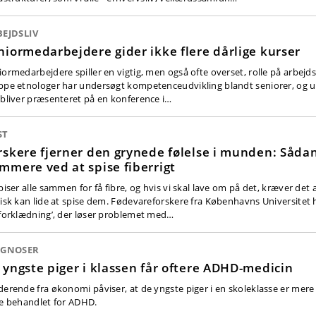
EJDSLIV
niormedarbejdere gider ikke flere dårlige kurser
iormedarbejdere spiller en vigtig, men også ofte overset, rolle på arbejd
ppe etnologer har undersøgt kompetenceudvikling blandt seniorer, og 
 bliver præsenteret på en konference i…
ST
rskere fjerner den grynede følelse i munden: Sådan 
mmere ved at spise fiberrigt
piser alle sammen for få fibre, og hvis vi skal lave om på det, kræver det a
tisk kan lide at spise dem. Fødevareforskere fra Københavns Universitet
’forklædning’, der løser problemet med…
AGNOSER
 yngste piger i klassen får oftere ADHD-medicin
derende fra økonomi påviser, at de yngste piger i en skoleklasse er mere ti
ve behandlet for ADHD.