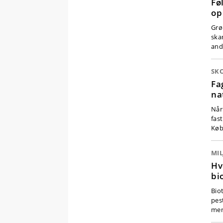
Fø
op
Grø
ska
and
SK
Fa
na
Når 
fas
Køb
MIL
Hv
bi
Bio
pes
men