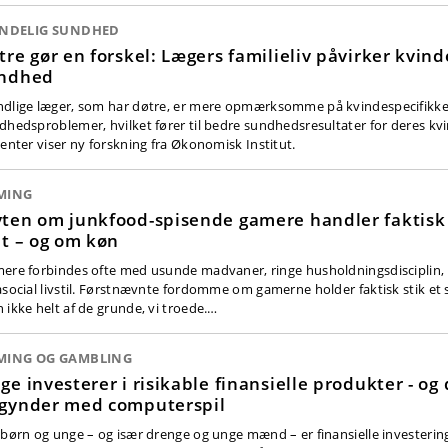
INDELIG SUNDHED
tre gør en forskel: Lægers familieliv påvirker kvind
ndhed
dlige læger, som har døtre, er mere opmærksomme på kvindespecifikk
dhedsproblemer, hvilket fører til bedre sundhedsresultater for deres kvi
ienter viser ny forskning fra Økonomisk Institut.
MING
ten om junkfood-spisende gamere handler faktisk 
lt – og om køn
ere forbindes ofte med usunde madvaner, ringe husholdningsdisciplin,
asocial livstil. Førstnævnte fordomme om gamerne holder faktisk stik et s
 ikke helt af de grunde, vi troede.…
MING OG GAMBLING
ge investerer i risikable finansielle produkter - og 
gynder med computerspil
 børn og unge – og især drenge og unge mænd – er finansielle investerin