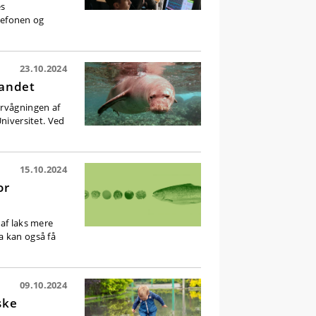
es
lefonen og
23.10.2024
vandet
ervågningen af
niversitet. Ved
15.10.2024
or
 af laks mere
a kan også få
09.10.2024
ske