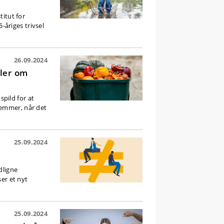
titut for
åriges trivsel
26.09.2024
aler om
spild for at
temmer, når det
25.09.2024
dligne
ser et nyt
25.09.2024