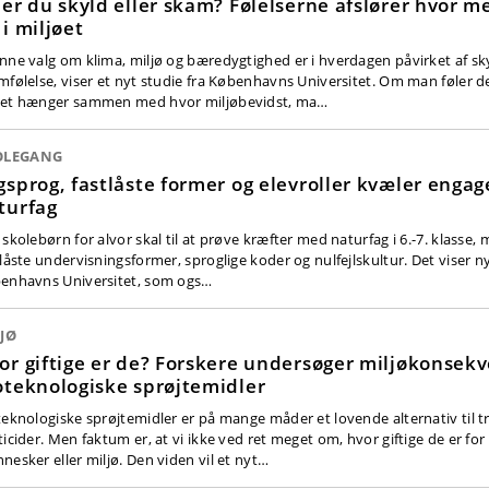
ler du skyld eller skam? Følelserne afslører hvor me
 i miljøet
nne valg om klima, miljø og bæredygtighed er i hverdagen påvirket af sk
mfølelse, viser et nyt studie fra Københavns Universitet. Om man føler de
et hænger sammen med hvor miljøbevidst, ma…
OLEGANG
gsprog, fastlåste former og elevroller kvæler enga
turfag
skolebørn for alvor skal til at prøve kræfter med naturfag i 6.-7. klasse, 
tlåste undervisningsformer, sproglige koder og nulfejlskultur. Det viser ny
enhavns Universitet, som ogs…
JØ
or giftige er de? Forskere undersøger miljøkonsek
oteknologiske sprøjtemidler
teknologiske sprøjtemidler er på mange måder et lovende alternativ til tr
ticider. Men faktum er, at vi ikke ved ret meget om, hvor giftige de er fo
nesker eller miljø. Den viden vil et nyt…