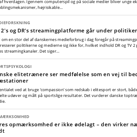
 af hverdagen. Igennem computerspil og på sociale medier bliver unge e
blingsmekanismer, højrisikable…
DIEFORSKNING
 2's og DR's streamingplatforme går under politike
v om en stor del af danskernes medieforbrug i dag foregår på streamingp
eresserer politikerne og medierne sig ikke for, hvilket indhold DR og TV 2 
es streamingkanaler. Det siger…
ORTSPSYKOLOGI
nske elitetrænere ser medfølelse som en vej til be
æstationer
entialet ved at bruge ’compassion’ som redskab i elitesport er stort, båd
elte udøver og målt på sportslige resultater. Det vurderer danske toptræ
die.
MÆRKSOMHED
res opmærksomhed er ikke ødelagt – den virker næ
dt