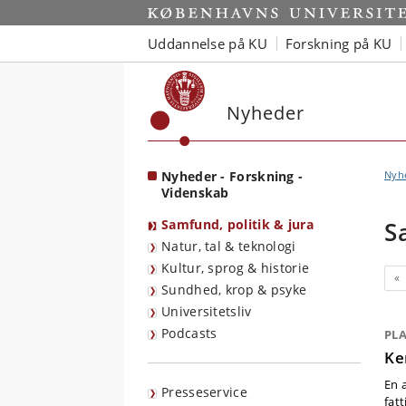
Start
Uddannelse på KU
Forskning på KU
Nyheder
Nyheder - Forskning -
Nyh
Videnskab
Samfund, politik & jura
S
Natur, tal & teknologi
Kultur, sprog & historie
Fo
«
Sundhed, krop & psyke
Universitetsliv
Podcasts
PL
Ke
En a
Presseservice
fat