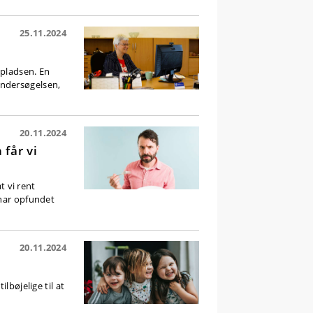
25.11.2024
spladsen. En
undersøgelsen,
20.11.2024
får vi
t vi rent
 har opfundet
20.11.2024
lbøjelige til at