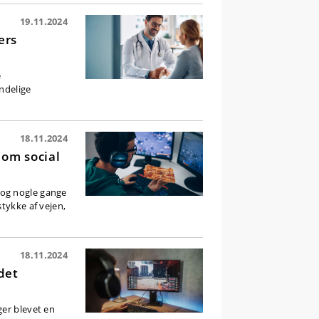
19.11.2024
ers
e
ndelige
18.11.2024
om social
 og nogle gange
tykke af vejen,
18.11.2024
det
ger blevet en