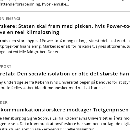
attende forarbejdning, hvor kemiske…
ØN ENERGI
rskere: Staten skal frem med pisken, hvis Power-to
ive en reel klimaløsning
trods den store hype af Power-to-X mangler langt størstedelen af verd
tprojekter finansiering. Markedet er alt for risikabelt, synes aktørerne. 
ge potentielle faldgruber. Der er…
PPORT
retab: Den sociale isolation er ofte det største ha
ny undersøgelse fra Københavns Universitet peger på behovet for at sty
rmelle fællesskaber blandt mennesker med nedsat hørelse.
DER
 kommunikationsforskere modtager Tietgenprisen
ie Flensburg og Signe Sophus Lai fra Københavns Universitet er årets mo
tgenprisen. De to kommunikationsforskere har sammen kortlagt de digit
rastrukturer, som vi alle - erhvervsliv, velfærdssamfun…