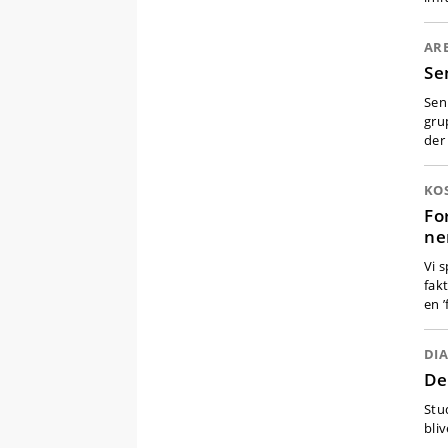
ARB
Se
Sen
gru
der
KO
Fo
ne
Vi s
fak
en 
DI
De
Stu
bli