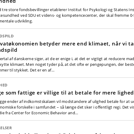
ndhed
 tre store fondsbevillinger etablerer Institut for Psykologi og Statens Ins
kesundhed ved SDU et videns- og kompetencecenter, der skal fremme 0-5-
mentale udvikling.
DSPILD
ivatøkonomien betyder mere end klimaet, når vi t
dspild
lertal af danskerne siger, at de er enige i, at det er vigtigt at reducere mad
kytte klimaet. Men noget tyder på, at det ofte er pengepungen, der bes
mer til stykket. Det er en af…
GHED
ge som fattige er villige til at betale for mere lighed
egge ender af indkomstskalaen vil modstandere af ulighed betale for at u
omiske forskelle i samfundet – så længe det sker i offentligt regi. Det vi
die fra Center for Economic Behavior and…
LELSER