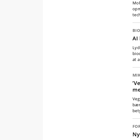
Mob
opm
tec
BIO
AI
Lyd
bio
at 
MI
’V
me
Veg
bær
bet
FO
Ny