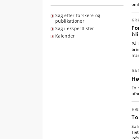
omf
Søg efter forskere og
GR
publikationer
Fo
Søg i ekspertlister
bl
Kalender
På 
brin
man
RA
Hø
En 
ufo
HÆ
To
Sof
Tie
inf