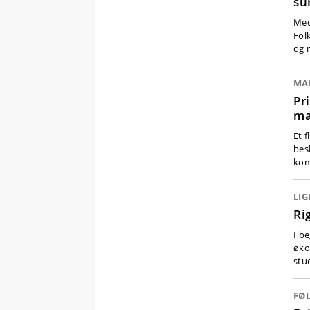
su
Med
Fol
og 
MA
Pr
ma
Et f
bes
kom
LI
Ri
I b
økon
stu
FØ