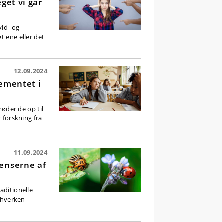
get vi går
yld -og
t ene eller det
12.09.2024
gementet i
møder de op til
 forskning fra
11.09.2024
venserne af
aditionelle
r hverken