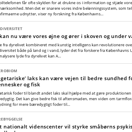
iltelefonen får ofte skylden for at drukne os i information og stjæle vor
ærksomhed. Men det er snarere vores indre belønningssystem, som te
hfirmaerne udnytter, viser ny forskning fra Københavns…
DIVERSITET
 kan nu være vores øjne og ører i skoven og under 
e fra dyrelivet kombineret med kunstig intelligens kan revolutionere ov
diversitet både på land og i vand, lyder det fra forskere fra Københavns U
analysere lyde fra dyrelivet kan A…
KROBIOM
egetariske’ laks kan være vejen til bedre sundhed f
nnesker og fisk
etarisk foder til blandt andet laks skal hjælpe med at gøre produktionen
edygtig. Det kan give bedre fisk til aftensmaden, men viden om tarmflor
ydning for mere bæredygtigt foder til…
REBYGGELSE
t nationalt videnscenter vil styrke småbørns psyki