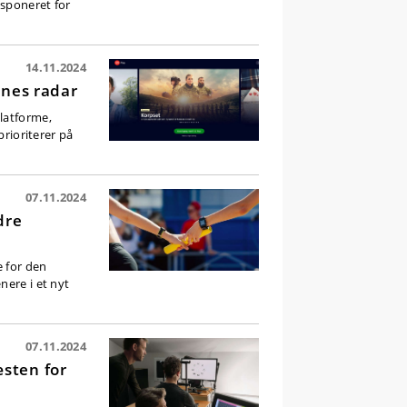
ksponeret for
14.11.2024
rnes radar
latforme,
prioriterer på
07.11.2024
dre
e for den
nere i et nyt
07.11.2024
sten for