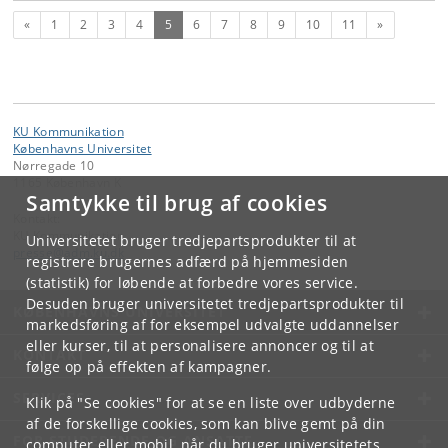
Forrige
(nuværende)
Næste
«
1
2
3
4
5
6
7
8
9
10
11
»
KU Kommunikation
Københavns Universitet
Nørregade 10
1165 København K
Samtykke til brug af cookies
Kontakt:
KU Kommunikation
Universitetet bruger tredjepartsprodukter til at
presse
@
adm
.
ku
.
dk
registrere brugernes adfærd på hjemmesiden
(statistik) for løbende at forbedre vores service.
Desuden bruger universitetet tredjepartsprodukter til
KØBENHAVNS UNIVERSITET
markedsføring af for eksempel udvalgte uddannelser
eller kurser, til at personalisere annoncer og til at
KONTAKT
følge op på effekten af kampagner.
SERVICES
Klik på "Se cookies" for at se en liste over udbyderne
af de forskellige cookies, som kan blive gemt på din
FOR STUDERENDE OG ANSATTE
computer eller mobil, når du bruger universitetets