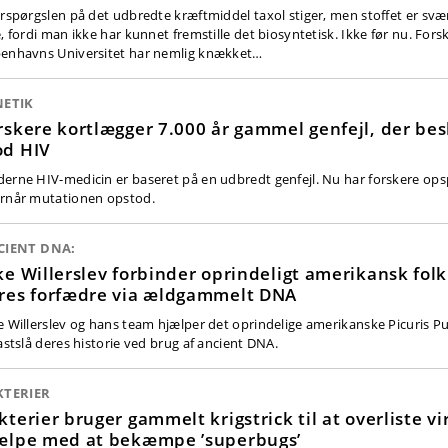
erspørgslen på det udbredte kræftmiddel taxol stiger, men stoffet er svær
, fordi man ikke har kunnet fremstille det biosyntetisk. Ikke før nu. Forsk
enhavns Universitet har nemlig knækket…
NETIK
rskere kortlægger 7.000 år gammel genfejl, der bes
d HIV
erne HIV-medicin er baseret på en udbredt genfejl. Nu har forskere ops
rnår mutationen opstod.
CIENT DNA:
ke Willerslev forbinder oprindeligt amerikansk fol
res forfædre via ældgammelt DNA
e Willerslev og hans team hjælper det oprindelige amerikanske Picuris P
fastslå deres historie ved brug af ancient DNA.
KTERIER
kterier bruger gammelt krigstrick til at overliste vi
ælpe med at bekæmpe ’superbugs’