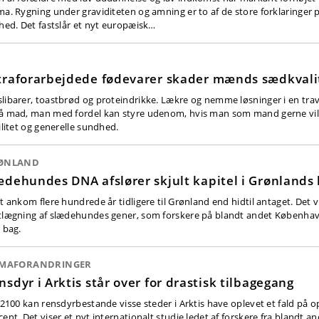
ma. Rygning under graviditeten og amning er to af de store forklaringer 
ghed. Det fastslår et nyt europæisk…
traforarbejdede fødevarer skader mænds sædkvali
libarer, toastbrød og proteindrikke. Lækre og nemme løsninger i en tra
å mad, man med fordel kan styre udenom, hvis man som mand gerne vil 
ilitet og generelle sundhed.
ØNLAND
ædehundes DNA afslører skjult kapitel i Grønlands 
it ankom flere hundrede år tidligere til Grønland end hidtil antaget. Det v
tlægning af slædehundes gener, som forskere på blandt andet Københav
 bag.
IMAFORANDRINGER
nsdyr i Arktis står over for drastisk tilbagegang
r 2100 kan rensdyrbestande visse steder i Arktis have oplevet et fald på 
ent. Det viser et nyt internationalt studie ledet af forskere fra blandt a