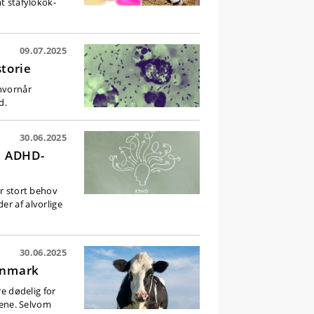
mt stafylokok-
09.07.2025
torie
hvornår
d.
30.06.2025
e ADHD-
er stort behov
er af alvorlige
30.06.2025
Danmark
 dødelig for
ene. Selvom