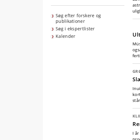
ast
uli
Søg efter forskere og
publikationer
Søg i ekspertlister
Ul
Kalender
Müs
ogs
fert
GR
Sl
Inu
kor
står
KL
Re
I å
proc