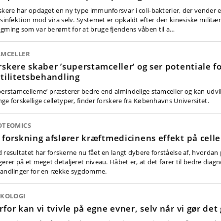
skere har opdaget en ny type immunforsvar i coli-bakterier, der vender 
usinfektion mod vira selv. Systemet er opkaldt efter den kinesiske militæ
gming som var berømt for at bruge fjendens våben til a…
AMCELLER
rskere skaber ’superstamceller’ og ser potentiale f
rtilitetsbehandling
perstamcellerne’ præsterer bedre end almindelige stamceller og kan udvikl
ge forskellige celletyper, finder forskere fra Københavns Universitet.
OTEOMICS
 forskning afslører kræftmedicinens effekt på cell
 resultatet har forskerne nu fået en langt dybere forståelse af, hvordan
gerer på et meget detaljeret niveau. Håbet er, at det fører til bedre diagn
andlinger for en række sygdomme.
YKOLOGI
rfor kan vi tvivle på egne evner, selv når vi gør det