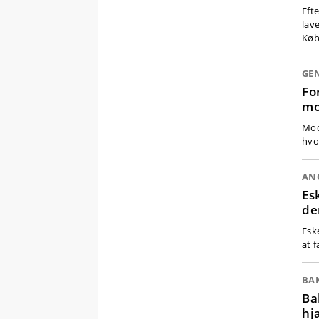
Eft
lave
Køb
GE
Fo
mo
Mod
hvo
AN
Es
de
Esk
at 
BA
Ba
hj