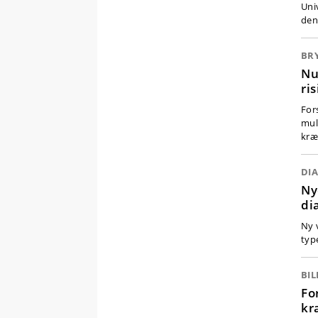
Uni
den
BR
Nu
ri
For
muli
kræ
DI
Ny
di
Ny 
typ
BIL
Fo
kr