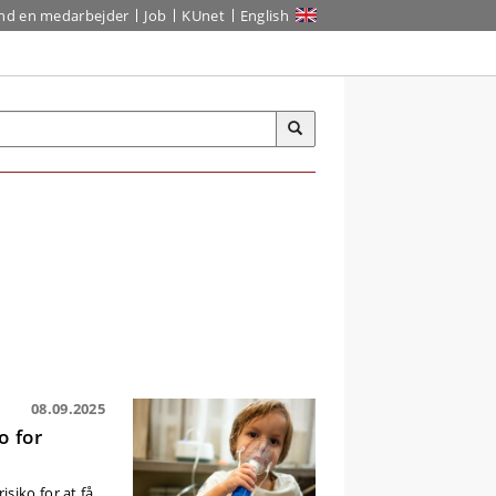
ind en medarbejder
Job
KUnet
English
08.09.2025
o for
siko for at få