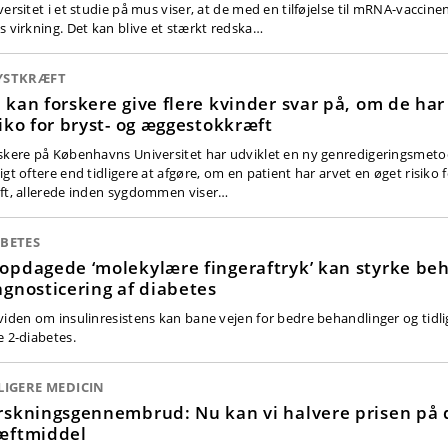
versitet i et studie på mus viser, at de med en tilføjelse til mRNA-vaccin
s virkning. Det kan blive et stærkt redska…
YSTKRÆFT
 kan forskere give flere kvinder svar på, om de har
siko for bryst- og æggestokkræft
skere på Københavns Universitet har udviklet en ny genredigeringsmetod
gt oftere end tidligere at afgøre, om en patient har arvet en øget risiko f
ft, allerede inden sygdommen viser…
ABETES
opdagede ‘molekylære fingeraftryk’ kan styrke be
agnosticering af diabetes
viden om insulinresistens kan bane vejen for bedre behandlinger og tidli
e 2-diabetes.
LIGERE MEDICIN
rskningsgennembrud: Nu kan vi halvere prisen på 
æftmiddel