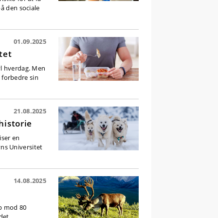
på den sociale
01.09.2025
tet
vl hverdag. Men
forbedre sin
21.08.2025
historie
iser en
ns Universitet
14.08.2025
op mod 80
ndet