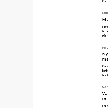
Dan
ME
Me
I m
fors
eft
PR
Ny
me
Des
beh
fra
VA
Va
im
En 