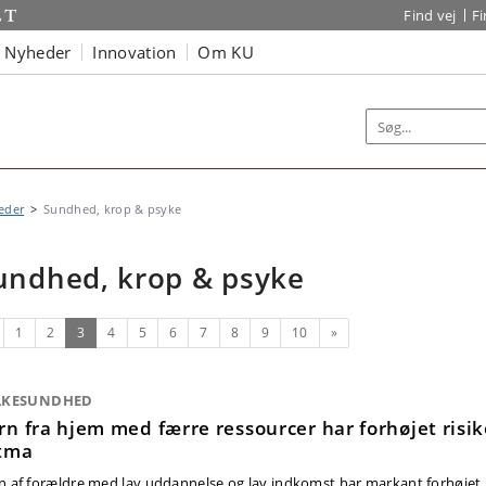
Find vej
F
Nyheder
Innovation
Om KU
eder
Sundhed, krop & psyke
undhed, krop & psyke
rrige
(nuværende)
Næste
1
2
3
4
5
6
7
8
9
10
»
LKESUNDHED
rn fra hjem med færre ressourcer har forhøjet risik
tma
n af forældre med lav uddannelse og lav indkomst har markant forhøjet ri