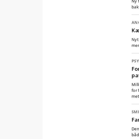
Ny 
bak
AN
Kæ
Nyt
men
PSY
Fo
pa
Mil
for
met
SM
Fa
Den
båd