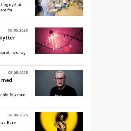
t og dyrt at
ere fra
09.05.2025
kytter
poret, hvor og
05.05.2025
k med
ueblo-folk med
28.04.2025
ra: Kan