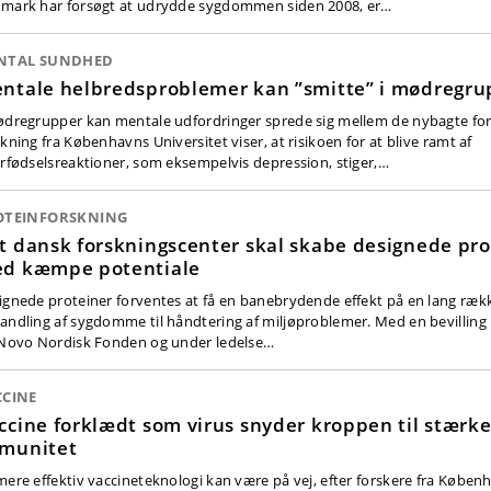
mark har forsøgt at udrydde sygdommen siden 2008, er…
NTAL SUNDHED
ntale helbredsproblemer kan ”smitte” i mødregru
ødregrupper kan mentale udfordringer sprede sig mellem de nybagte fo
kning fra Københavns Universitet viser, at risikoen for at blive ramt af
erfødselsreaktioner, som eksempelvis depression, stiger,…
OTEINFORSKNING
t dansk forskningscenter skal skabe designede pro
d kæmpe potentiale
ignede proteiner forventes at få en banebrydende effekt på en lang ræk
andling af sygdomme til håndtering af miljøproblemer. Med en bevilling 
 Novo Nordisk Fonden og under ledelse…
CCINE
ccine forklædt som virus snyder kroppen til stærk
munitet
mere effektiv vaccineteknologi kan være på vej, efter forskere fra Køben