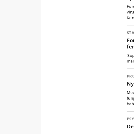
For
vir
Kon
ST
Fo
fe
’Su
man
PR
Ny
Med
fun
beh
PS
De