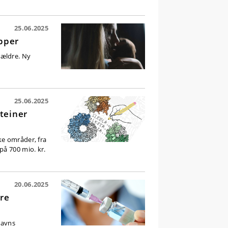
25.06.2025
pper
rældre. Ny
25.06.2025
teiner
ke områder, fra
på 700 mio. kr.
20.06.2025
ere
havns