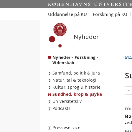
Start
Uddannelse på KU
Forskning på KU
Nyheder
Nyheder - Forskning -
Nyh
Videnskab
Samfund, politik & jura
S
Natur, tal & teknologi
Kultur, sprog & historie
Fo
«
Sundhed, krop & psyke
Universitetsliv
Podcasts
FO
Bø
as
Presseservice
Bør