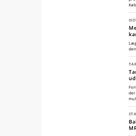
Køb
IS
Me
ka
Læg
den 
TA
Ta
ud
For
der
mul
ST
Ba
MR