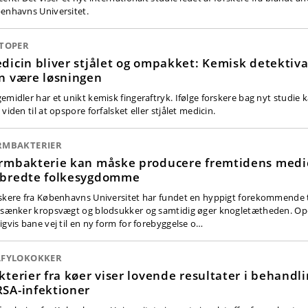
enhavns Universitet.
OTOPER
dicin bliver stjålet og ompakket: Kemisk detektiv
n være løsningen
emidler har et unikt kemisk fingeraftryk. Ifølge forskere bag nyt studie 
viden til at opspore forfalsket eller stjålet medicin.
RMBAKTERIER
rmbakterie kan måske producere fremtidens medi
bredte folkesygdomme
skere fra Københavns Universitet har fundet en hyppigt forekommende 
 sænker kropsvægt og blodsukker og samtidig øger knogletætheden. Op
igvis bane vej til en ny form for forebyggelse o…
AFYLOKOKKER
kterier fra køer viser lovende resultater i behandli
SA-infektioner