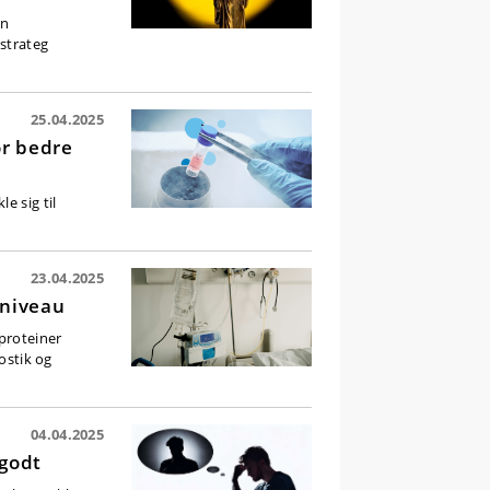
en
rstrateg
25.04.2025
or bedre
e sig til
23.04.2025
eniveau
 proteiner
ostik og
04.04.2025
 godt