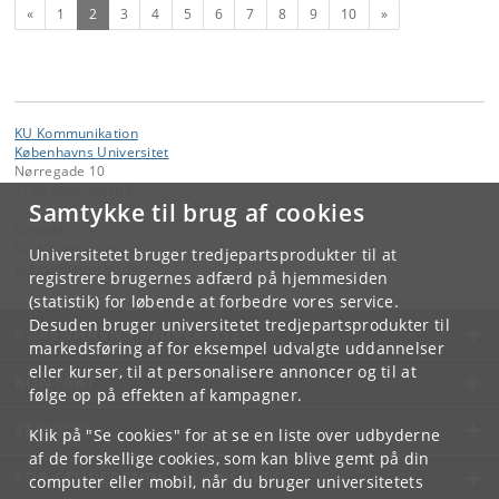
Forrige
(nuværende)
Næste
«
1
2
3
4
5
6
7
8
9
10
»
KU Kommunikation
Københavns Universitet
Nørregade 10
1165 København K
Samtykke til brug af cookies
Kontakt:
KU Kommunikation
Universitetet bruger tredjepartsprodukter til at
presse
@
adm
.
ku
.
dk
registrere brugernes adfærd på hjemmesiden
(statistik) for løbende at forbedre vores service.
Desuden bruger universitetet tredjepartsprodukter til
KØBENHAVNS UNIVERSITET
markedsføring af for eksempel udvalgte uddannelser
eller kurser, til at personalisere annoncer og til at
KONTAKT
følge op på effekten af kampagner.
SERVICES
Klik på "Se cookies" for at se en liste over udbyderne
af de forskellige cookies, som kan blive gemt på din
FOR STUDERENDE OG ANSATTE
computer eller mobil, når du bruger universitetets